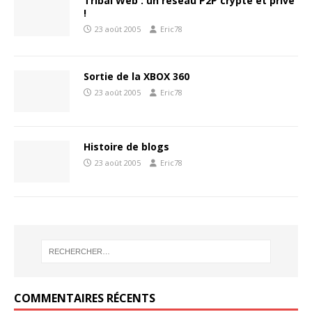
Tribal Web : un réseau P2P crypté et privé
!
23 août 2005
Eric78
Sortie de la XBOX 360
23 août 2005
Eric78
Histoire de blogs
23 août 2005
Eric78
COMMENTAIRES RÉCENTS