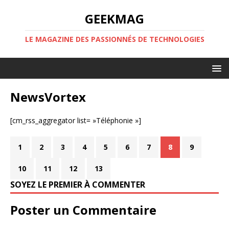
GEEKMAG
LE MAGAZINE DES PASSIONNÉS DE TECHNOLOGIES
NewsVortex
[cm_rss_aggregator list= »Téléphonie »]
1
2
3
4
5
6
7
8
9
10
11
12
13
SOYEZ LE PREMIER À COMMENTER
Poster un Commentaire