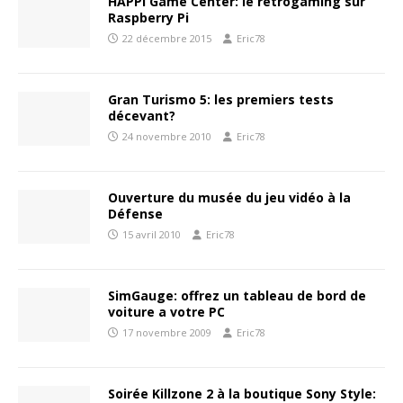
HAPPI Game Center: le retrogaming sur
Raspberry Pi
22 décembre 2015
Eric78
Gran Turismo 5: les premiers tests
décevant?
24 novembre 2010
Eric78
Ouverture du musée du jeu vidéo à la
Défense
15 avril 2010
Eric78
SimGauge: offrez un tableau de bord de
voiture a votre PC
17 novembre 2009
Eric78
Soirée Killzone 2 à la boutique Sony Style: