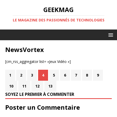
GEEKMAG
LE MAGAZINE DES PASSIONNÉS DE TECHNOLOGIES
NewsVortex
[cm_rss_aggregator list= »Jeux Vidéo »]
1
2
3
4
5
6
7
8
9
10
11
12
13
SOYEZ LE PREMIER À COMMENTER
Poster un Commentaire