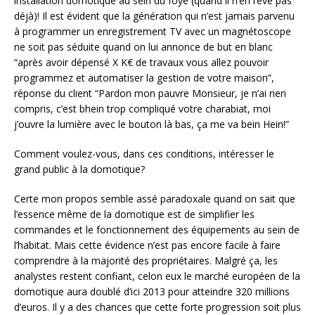
installation domotique au sein du foyé (quand il n’en rêve pas
déjà)! Il est évident que la génération qui n’est jamais parvenu
à programmer un enregistrement TV avec un magnétoscope
ne soit pas séduite quand on lui annonce de but en blanc
“après avoir dépensé X K€ de travaux vous allez pouvoir
programmez et automatiser la gestion de votre maison”,
réponse du client “Pardon mon pauvre Monsieur, je n’ai rien
compris, c’est bhein trop compliqué votre charabiat, moi
j’ouvre la lumière avec le bouton là bas, ça me va bein Hein!”
Comment voulez-vous, dans ces conditions, intéresser le
grand public à la domotique?
Certe mon propos semble assé paradoxale quand on sait que
l’essence même de la domotique est de simplifier les
commandes et le fonctionnement des équipements au sein de
l’habitat. Mais cette évidence n’est pas encore facile à faire
comprendre à la majorité des propriétaires. Malgré ça, les
analystes restent confiant, celon eux le marché européen de la
domotique aura doublé d’ici 2013 pour atteindre 320 millions
d’euros. Il y a des chances que cette forte progression soit plus