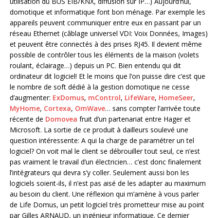
utilisation du BUS EIB/KNX, diffusion sur IP…) Aujourd’hui,
domotique et informatique font bon ménage. Par exemple les
appareils peuvent communiquer entre eux en passant par un
réseau Ethernet (câblage universel VDI: Voix Données, Images)
et peuvent être connectés à des prises RJ45. Il devient même
possible de contrôler tous les éléments de la maison (volets
roulant, éclairage…) depuis un PC. Bien entendu qui dit
ordinateur dit logiciel! Et le moins que l’on puisse dire c’est que
le nombre de soft dédié à la gestion domotique ne cesse
d’augmenter:
ExDomus
,
mControl
,
LifeWare
,
HomeSeer
,
MyHome
,
Cortexa
,
OmWave
… sans compter l’arrivée toute
récente de
Domovea
fruit d’un partenariat entre Hager et
Microsoft. La sortie de ce produit à dailleurs soulevé une
question intéressente: A qui la charge de paramétrer un tel
logiciel? On voit mal le client se débrouiller tout seul, ce n’est
pas vraiment le travail d’un électricien… c’est donc finalement
l’intégrateurs qui devra s’y coller. Seulement aussi bon les
logiciels soient-ils, il n’est pas aisé de les adapter au maximum
au besoin du client. Une réflexion qui m’amène à vous parler
de Life Domus, un petit logiciel très prometteur mise au point
par Gilles ARNAUD, un ingénieur informatique. Ce dernier