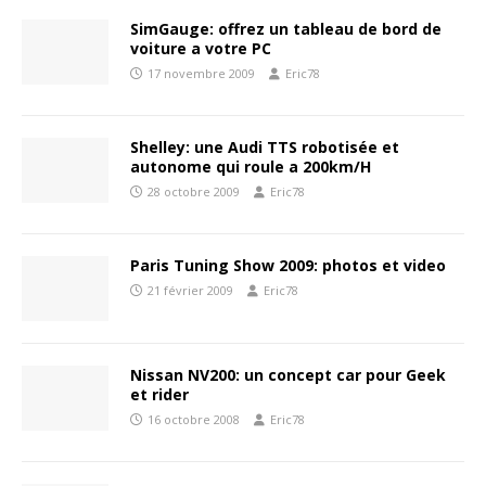
SimGauge: offrez un tableau de bord de
voiture a votre PC
17 novembre 2009
Eric78
Shelley: une Audi TTS robotisée et
autonome qui roule a 200km/H
28 octobre 2009
Eric78
Paris Tuning Show 2009: photos et video
21 février 2009
Eric78
Nissan NV200: un concept car pour Geek
et rider
16 octobre 2008
Eric78