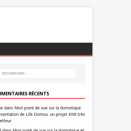
MENTAIRES RÉCENTS
ne
dans
Mon point de vue sur la domotique
ésentation de Life Domus: un projet KNX très
etteur
8
dans
Mon point de vue sur la domotique et