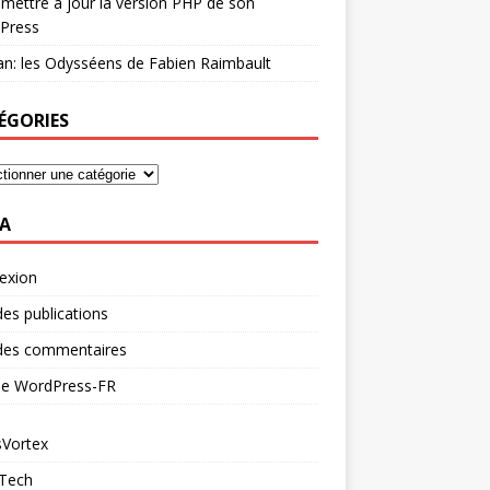
mettre à jour la version PHP de son
Press
n: les Odysséens de Fabien Raimbault
ÉGORIES
A
exion
des publications
 des commentaires
 de WordPress-FR
Vortex
 Tech