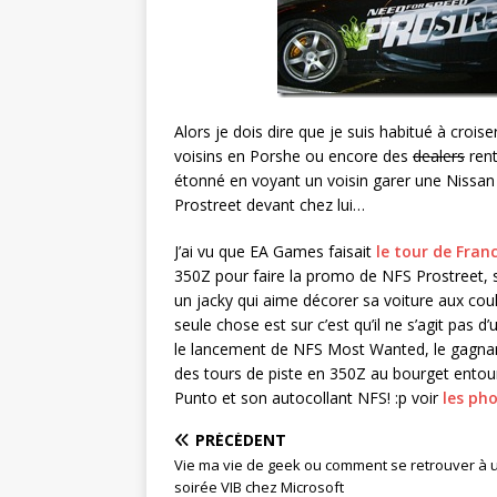
Alors je dois dire que je suis habitué à crois
voisins en Porshe ou encore des
dealers
rent
étonné en voyant un voisin garer une Nissa
Prostreet devant chez lui…
J’ai vu que EA Games faisait
le tour de Fran
350Z pour faire la promo de NFS Prostreet, s’
un jacky qui aime décorer sa voiture aux coul
seule chose est sur c’est qu’il ne s’agit pa
le lancement de NFS Most Wanted, le gagnant 
des tours de piste en 350Z au bourget entour
Punto et son autocollant NFS! :p voir
les pho
PRÉCÉDENT
Vie ma vie de geek ou comment se retrouver à 
soirée VIB chez Microsoft