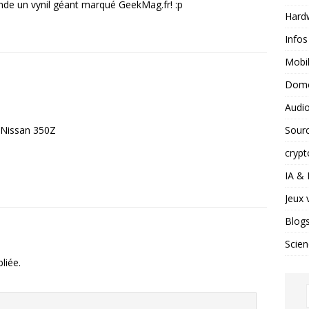
ande un vynil géant marqué GeekMag.fr! :p
Hard
Infos
Mobil
Domo
Audio
Sour
e Nissan 350Z
crypt
IA &
Jeux 
Blog
Scien
liée.