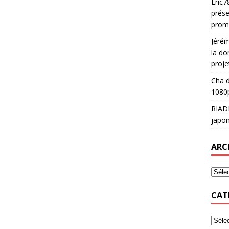
Eric7
prése
prom
Jéré
la do
proje
Cha
d
1080p
RIAD
japon
ARC
CAT