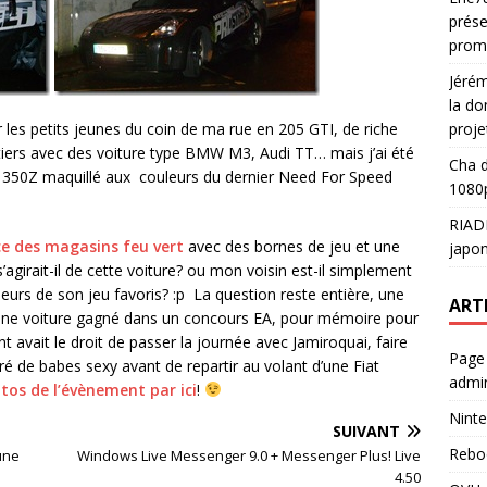
prése
prom
Jéré
la do
proje
er les petits jeunes du coin de ma rue en 205 GTI, de riche
iers avec des voiture type BMW M3, Audi TT… mais j’ai été
Cha
d
n 350Z maquillé aux couleurs du dernier Need For Speed
1080p
RIAD
ce des magasins feu vert
avec des bornes de jeu et une
japon
agirait-il de cette voiture? ou mon voisin est-il simplement
eurs de son jeu favoris? :p La question reste entière, une
ART
s d’une voiture gagné dans un concours EA, pour mémoire pour
avait le droit de passer la journée avec Jamiroquai, faire
Page
é de babes sexy avant de repartir au volant d’une Fiat
admin
tos de l’évènement par ici
!
Ninte
SUIVANT
Rebo
une
Windows Live Messenger 9.0 + Messenger Plus! Live
4.50