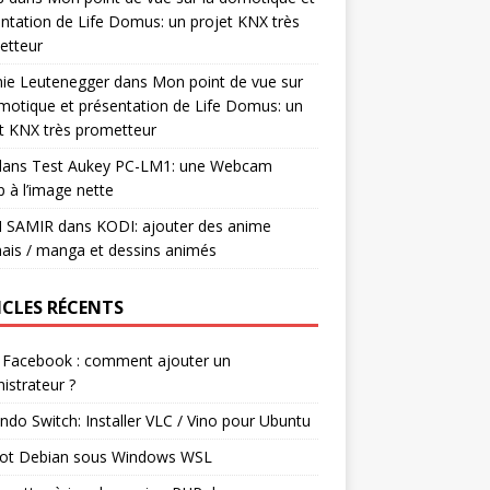
ntation de Life Domus: un projet KNX très
etteur
mie Leutenegger
dans
Mon point de vue sur
motique et présentation de Life Domus: un
t KNX très prometteur
ans
Test Aukey PC-LM1: une Webcam
 à l’image nette
I SAMIR
dans
KODI: ajouter des anime
ais / manga et dessins animés
ICLES RÉCENTS
 Facebook : comment ajouter un
istrateur ?
ndo Switch: Installer VLC / Vino pour Ubuntu
ot Debian sous Windows WSL