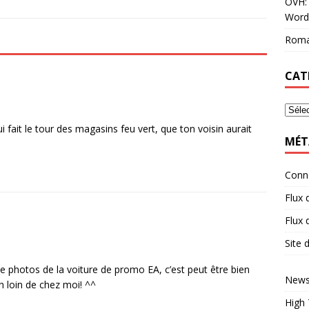
OVH: 
Word
Roma
CAT
ui fait le tour des magasins feu vert, que ton voisin aurait
MÉT
Conn
Flux 
Flux
Site
e photos de la voiture de promo EA, c’est peut être bien
News
n loin de chez moi! ^^
High