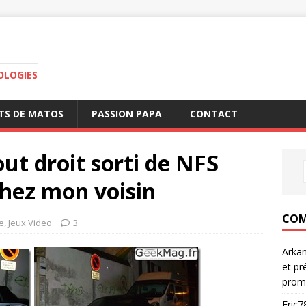
OLOGIES
TS DE MATOS
PASSION PAPA
CONTACT
ut droit sorti de NFS
chez mon voisin
COM
e
,
Jeux Video
3
Arka
et pr
prom
Eric7