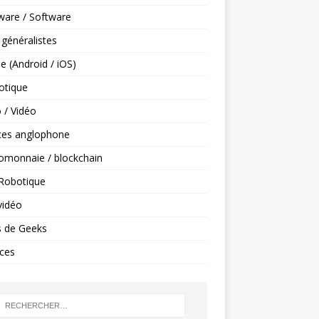
ware / Software
 généralistes
e (Android / iOS)
tique
 / Vidéo
ces anglophone
omonnaie / blockchain
 Robotique
vidéo
s de Geeks
ces