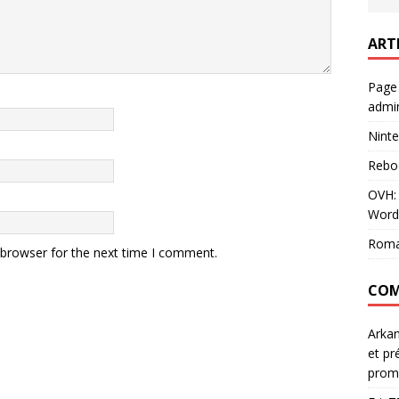
ART
Page
admin
Ninte
Rebo
OVH: 
Word
Roma
 browser for the next time I comment.
COM
Arka
et pr
prom