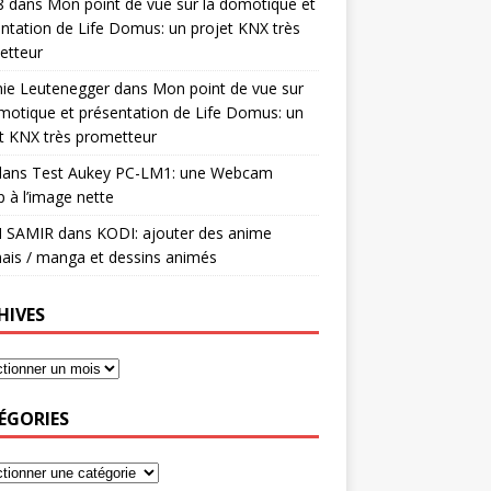
8
dans
Mon point de vue sur la domotique et
ntation de Life Domus: un projet KNX très
etteur
mie Leutenegger
dans
Mon point de vue sur
motique et présentation de Life Domus: un
t KNX très prometteur
ans
Test Aukey PC-LM1: une Webcam
 à l’image nette
I SAMIR
dans
KODI: ajouter des anime
ais / manga et dessins animés
HIVES
ÉGORIES