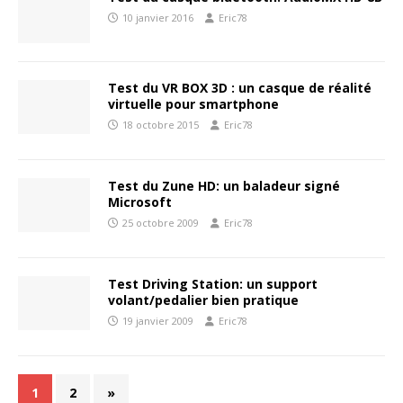
10 janvier 2016
Eric78
Test du VR BOX 3D : un casque de réalité
virtuelle pour smartphone
18 octobre 2015
Eric78
Test du Zune HD: un baladeur signé
Microsoft
25 octobre 2009
Eric78
Test Driving Station: un support
volant/pedalier bien pratique
19 janvier 2009
Eric78
1
2
»