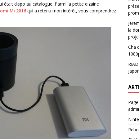
i était dispo au catalogue. Parmi la petite dizaine
prése
aomi Mi 2016
qui a retenu mon intérêt, vous comprendrez
prom
Jéré
la do
proje
Cha
d
1080p
RIAD
japon
ART
Page
admin
Ninte
Rebo