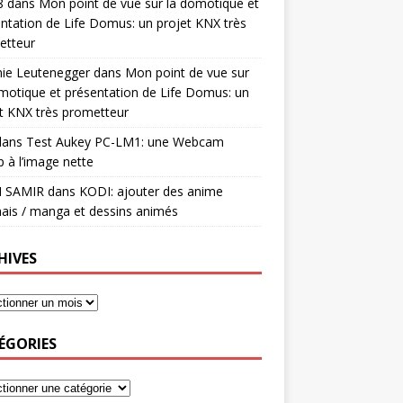
8
dans
Mon point de vue sur la domotique et
ntation de Life Domus: un projet KNX très
etteur
mie Leutenegger
dans
Mon point de vue sur
motique et présentation de Life Domus: un
t KNX très prometteur
ans
Test Aukey PC-LM1: une Webcam
 à l’image nette
I SAMIR
dans
KODI: ajouter des anime
ais / manga et dessins animés
HIVES
ÉGORIES