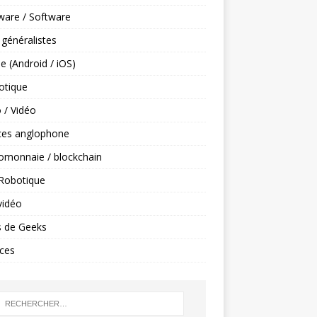
ware / Software
 généralistes
e (Android / iOS)
tique
 / Vidéo
ces anglophone
omonnaie / blockchain
 Robotique
vidéo
s de Geeks
ces