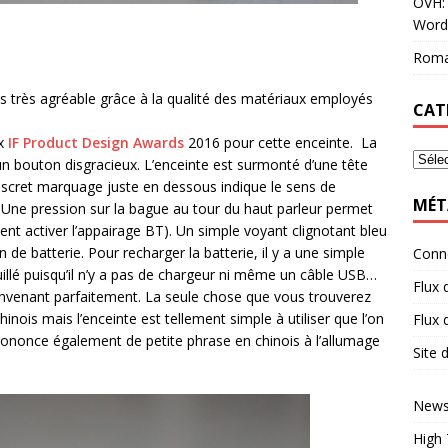
OVH: 
Word
Roma
s très agréable grâce à la qualité des matériaux employés
CAT
ux
IF Product Design Awards
2016 pour cette enceinte. La
ucun bouton disgracieux. L’enceinte est surmonté d’une tête
discret marquage juste en dessous indique le sens de
MÉT
 Une pression sur la bague au tour du haut parleur permet
ent activer l’appairage BT). Un simple voyant clignotant bleu
n de batterie. Pour recharger la batterie, il y a une simple
Conn
illé puisqu’il n’y a pas de chargeur ni même un câble USB…
Flux 
nvenant parfaitement. La seule chose que vous trouverez
nois mais l’enceinte est tellement simple à utiliser que l’on
Flux
prononce également de petite phrase en chinois à l’allumage
Site
News
High