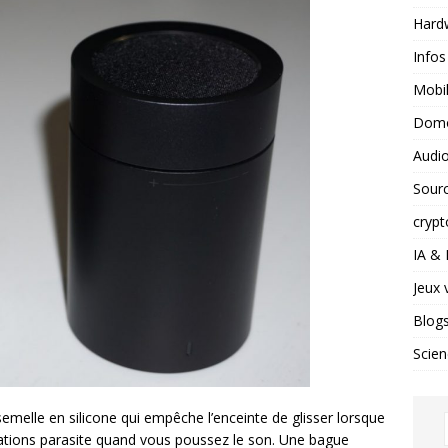
Hard
Infos
Mobil
Domo
Audio
Sour
crypt
IA &
Jeux 
Blog
Scien
semelle en silicone qui empêche l’enceinte de glisser lorsque
brations parasite quand vous poussez le son. Une bague