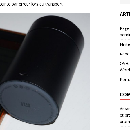
einte par erreur lors du transport.
ART
Page
admin
Ninte
Rebo
OVH: 
Word
Roma
COM
Arka
et pr
prom