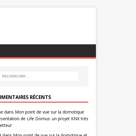
MENTAIRES RÉCENTS
ne
dans
Mon point de vue sur la domotique
ésentation de Life Domus: un projet KNX très
etteur
8
dans
Mon point de vue sur la domotique et