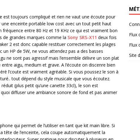
MÉT
te est toujours compliqué et rien ne vaut une écoute pour
ur une enceinte portable low cost avec un tout petit haut
Conn
n fréquence entre 80 Hz et 19 KHz ce qui est vraiment bon
Flux 
ntes de grandes marques comme la
Sony SRS-X11
deux fois
eaker 2 est donc capable restituer correctement les plages
Flux
vec un HP de 5W, ne vous attendez pas a des basses
Site
igu ne sont pas agressif mais l’ensemble délivre un son plat
e entre aigu, medium et grave. A l’écoute on discenre bien
ré l’coute est vraiment agréable. Si vous poussez le son à
uré.. tout dépend du style musicale que vous écoutez.
éduit (plus petit qu’une canette 33cl), le son est
 quoi diffuser une ambiance sonore de fond et pas animer
one qui permet de l’utiliser en tant que kit main libre. Si
r la tête de l’enceinte, cela coupe automatiquement la
nterlocuteur. Super pratique pour discuter à plusieurs en