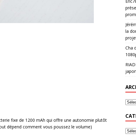
Eric7
prése
prom
Jéré
la do
proje
Cha
d
1080p
RIAD
japon
ARC
CAT
tterie fixe de 1200 mAh qui offre une autonomie plutôt
 (tout dépend comment vous poussez le volume)