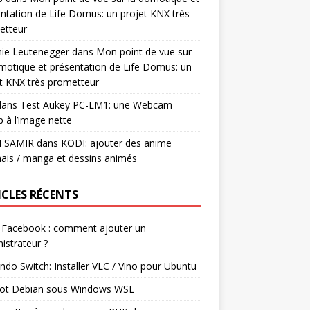
ntation de Life Domus: un projet KNX très
etteur
mie Leutenegger
dans
Mon point de vue sur
motique et présentation de Life Domus: un
t KNX très prometteur
ans
Test Aukey PC-LM1: une Webcam
 à l’image nette
I SAMIR
dans
KODI: ajouter des anime
ais / manga et dessins animés
ICLES RÉCENTS
 Facebook : comment ajouter un
istrateur ?
ndo Switch: Installer VLC / Vino pour Ubuntu
ot Debian sous Windows WSL