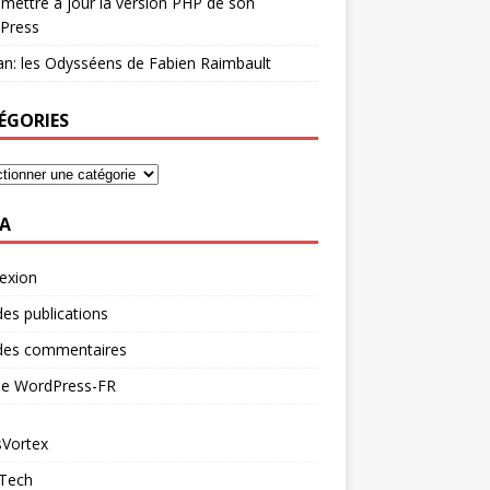
mettre à jour la version PHP de son
Press
n: les Odysséens de Fabien Raimbault
ÉGORIES
A
exion
des publications
 des commentaires
 de WordPress-FR
Vortex
 Tech