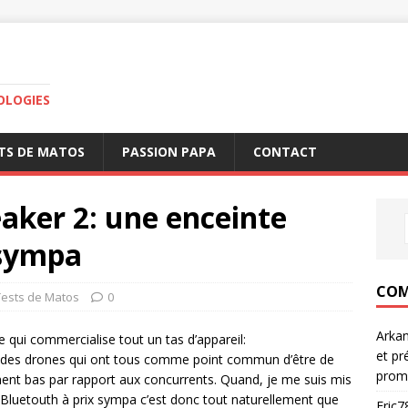
OLOGIES
TS DE MATOS
PASSION PAPA
CONTACT
aker 2: une enceinte
 sympa
COM
Tests de Matos
0
Arka
 qui commercialise tout un tas d’appareil:
et pr
 des drones qui ont tous comme point commun d’être de
prom
ment bas par rapport aux concurrents. Quand, je me suis mis
 Bluetouth à prix sympa c’est donc tout naturellement que
Eric7