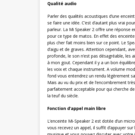
Qualité audio
Parler des qualités acoustiques d’une encein
se faire une idée. C’est d’autant plus vrai po
parleur. La Mi Speaker 2 offre une réponse e
pour ce type de matos. En effet des encei
plus cher fait moins bien sur ce point. Le Sp
d’aigu et de graves. Attention cependant, a
profonde, le son n’est pas désagréable, les a
à mon gout. Cependant il y a un bon équilibr
les voix et chaque instrument. A volume modé
fond vous entendrez un rendu légèrement sat
Mais au vu du prix et de l’encombrement très r
parfaitement acceptable pour qui cherche de
la teuf du siècle.
Fonction d’appel main libre
L’enceinte Mi-Speaker 2 est dotée d’un microph
vous recevez un appel, il suffit d’appuyer su
musique et vous pouvez discuter avec votre i