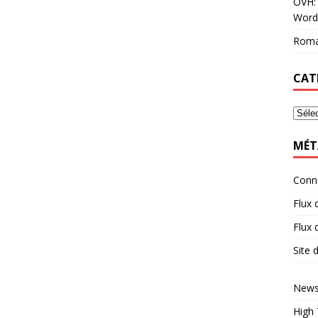
OVH: 
Word
Roma
CAT
MÉT
Conn
Flux 
Flux
Site
News
High