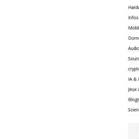
Hard
Infos
Mobil
Domo
Audio
Sour
crypt
IA &
Jeux 
Blog
Scien