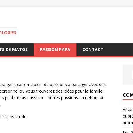
OLOGIES
TS DE MATOS
PASSION PAPA
CONTACT
 est geek car on a plein de passions à partager avec ses
s personnel ou vous trouverez des idées pour la famille:
COM
r les petits mais aussi mes autres passions en dehors du
o
.
Arka
et pr
est pas valide.
prom
Eric7