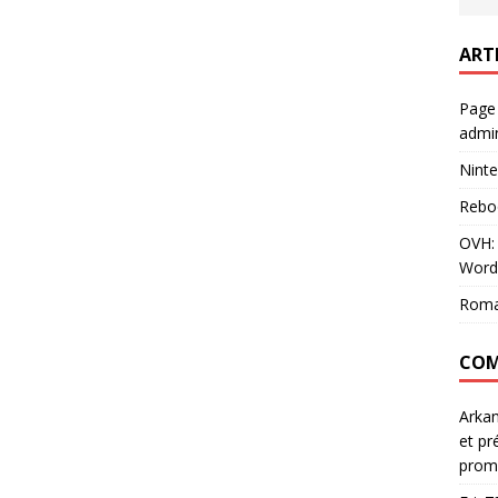
ART
Page
admin
Ninte
Rebo
OVH: 
Word
Roma
COM
Arka
et pr
prom