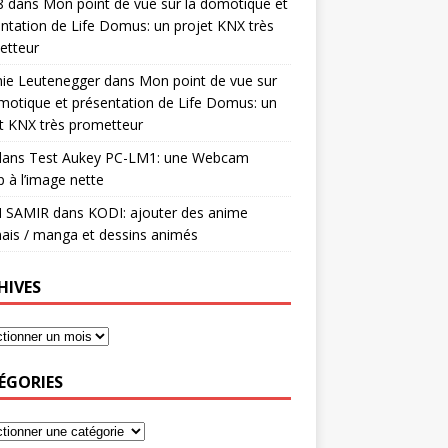
8
dans
Mon point de vue sur la domotique et
ntation de Life Domus: un projet KNX très
etteur
mie Leutenegger
dans
Mon point de vue sur
motique et présentation de Life Domus: un
t KNX très prometteur
ans
Test Aukey PC-LM1: une Webcam
 à l’image nette
I SAMIR
dans
KODI: ajouter des anime
ais / manga et dessins animés
HIVES
ÉGORIES