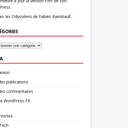
mettre à jour la version PHP de son
Press
n: les Odysséens de Fabien Raimbault
ÉGORIES
A
exion
des publications
 des commentaires
 de WordPress-FR
Vortex
 Tech