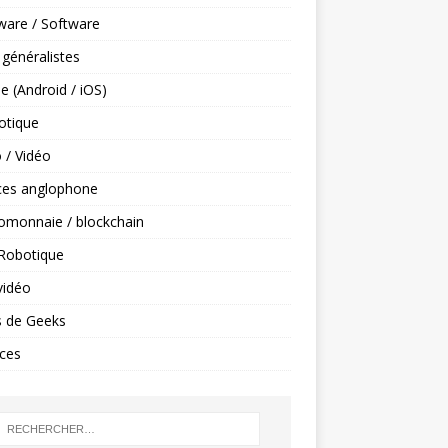
ware / Software
 généralistes
e (Android / iOS)
tique
 / Vidéo
ces anglophone
omonnaie / blockchain
 Robotique
vidéo
s de Geeks
ces