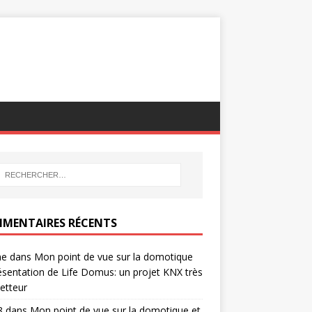
MENTAIRES RÉCENTS
ne
dans
Mon point de vue sur la domotique
ésentation de Life Domus: un projet KNX très
etteur
8
dans
Mon point de vue sur la domotique et