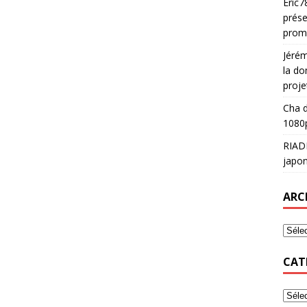
Eric7
prése
prom
Jéré
la do
proje
Cha
d
1080p
RIAD
japon
ARC
CAT