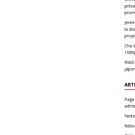
prése
prom
Jéré
la do
proje
Cha
d
1080p
RIAD
japon
ART
Page
admin
Ninte
Rebo