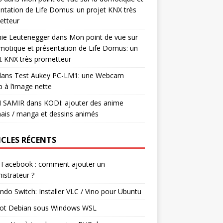
ntation de Life Domus: un projet KNX très
etteur
mie Leutenegger
dans
Mon point de vue sur
motique et présentation de Life Domus: un
t KNX très prometteur
ans
Test Aukey PC-LM1: une Webcam
 à l’image nette
I SAMIR
dans
KODI: ajouter des anime
ais / manga et dessins animés
ICLES RÉCENTS
 Facebook : comment ajouter un
istrateur ?
ndo Switch: Installer VLC / Vino pour Ubuntu
ot Debian sous Windows WSL