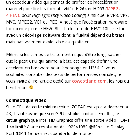
un décodeur vidéo qui permet de profiter de l’accélération
matériel pour lire les formats vidéo H.264 et H.265 (
MPEG-
4 HEVC
pour
High Efficiency Video Coding
) ainsi que le VP8, VP9,
MVC, MPEG2, VC1 et JPEG. A noté que l’accélération hardware
fonctionne pour le HEVC 8bit. La lecture du HEVC 10bit se fait
avec un décodage software dont la fluidité dépend du bitrate
mais pas vraiment exploitable au quotidien.
Même si les temps de traitement risque d’être long, sachez
que le petit CPU qui anime la bête est capable d’offrir une
accélération hardware pour l’encodage en H264. Si vous
souhaitez consulter des tests de performances complet, je
vous invite à lire l’article dédié sur
cowcotland.com
, les rois du
benchmark
Connectique vidéo
Si le CPU de cette mini machine ZOTAC est apte à décoder la
4K, il faut savoir que son GPU est plus limitant. En effet, le
circuit graphique Intel HD Graphics offre une sortie vidéo HDMI
1.4b limité à une résolution de 1920×1080 @60hz. Le Display
Port (DP 1.1a) permet quand à lui de monter