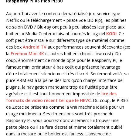
Raspberry Pi VS Pico PI330
Aujourd’hui avec le contenu dématérialisé (ex: service type
Netflix ou le téléchargement « pirate »de BD Rip), les platines
de salon DVD / Blu-ray ont peu à peu laissées leur place aux
boîtiers « Media Center » faisant tournés le logiciel
KODI
. Ce
soft peut être installé sur différents type de matériel comme
des box
Android TV
aux performances souvent décevante (ex:
la
Freebox Mini 4K
et autres boîtiers chinois low cost). Du
coup, énormément de monde opte pour le Raspberry Pi, le
fameux mini ordinateur à bas coût qui présente l’avantage
d’être totalement silencieux et très discret. Seulement voilà, sa
puce ARM est à la peine dès lors qu’on charge l’interface de
plugins, la navigation manquant trop de fluidité pour être
agréable et il est tout bonnement impossible de
lire des
formats de vidéo récent tel que le HEVC
. Du coup, le PI330
de Zotac se présente comme la vrai machine idéale pour un
usage multimédia. Ses dimensions sont très proche du
Raspberry Pi, vous pourrez donc aisément lui trouver une
petite place ou il se fera discret et même totalement oublié
dans la mesure ou le boitier est fanless. L’absence de