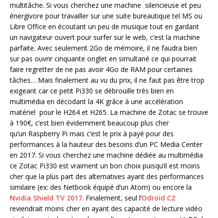
multitâche. Si vous cherchez une machine silencieuse et peu
énergivore pour travailler sur une suite bureautique tel MS ou
Libre Office en écoutant un peu de musique tout en gardant
un navigateur ouvert pour surfer sur le web, c’est la machine
parfaite. Avec seulement 2Go de mémoire, il ne faudra bien
sur pas ouvrir cinquante onglet en simultané ce qui pourrait
faire regretter de ne pas avoir 4Go de RAM pour certaines
tâches… Mais finalement au vu du prix, il ne faut pas être trop
exigeant car ce petit Pi330 se débrouille très bien en
multimédia en décodant la 4K grâce à une accélération
matériel pour le H264 et H265. La machine de Zotac se trouve
à 190€, c’est bien évidemment beaucoup plus cher
qu’un Raspberry Pi mais c’est le prix à payé pour des
performances à la hauteur des besoins d’un PC Media Center
en 2017. Si vous cherchez une machine dédiée au multimédia
ce Zotac Pi330 est vraiment un bon choix puisqu’il est moins
cher que la plus part des alternatives ayant des performances
similaire (ex: des Netbook équipé d’un Atom) ou encore la
Nvidia Shield TV 2017
. Finalement, seul l’
Odroïd C2
reviendrait moins cher en ayant des capacité de lecture vidéo