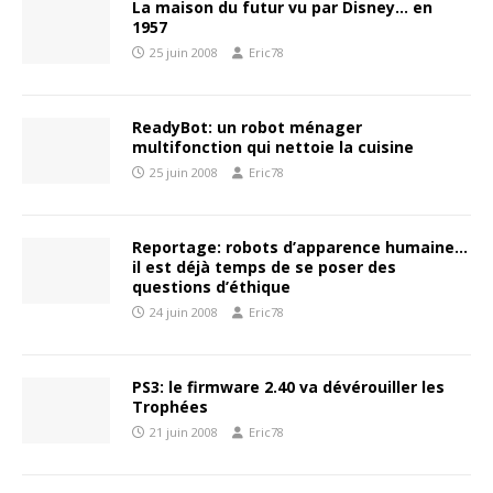
La maison du futur vu par Disney… en
1957
25 juin 2008
Eric78
ReadyBot: un robot ménager
multifonction qui nettoie la cuisine
25 juin 2008
Eric78
Reportage: robots d’apparence humaine…
il est déjà temps de se poser des
questions d’éthique
24 juin 2008
Eric78
PS3: le firmware 2.40 va dévérouiller les
Trophées
21 juin 2008
Eric78