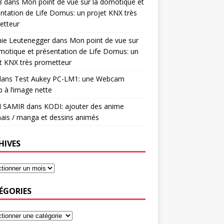
8
dans
Mon point de vue sur la domotique et
ntation de Life Domus: un projet KNX très
etteur
mie Leutenegger
dans
Mon point de vue sur
motique et présentation de Life Domus: un
t KNX très prometteur
ans
Test Aukey PC-LM1: une Webcam
 à l’image nette
I SAMIR
dans
KODI: ajouter des anime
ais / manga et dessins animés
HIVES
ÉGORIES