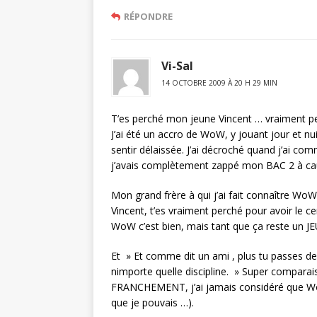
RÉPONDRE
Vi-Sal
14 OCTOBRE 2009 À 20 H 29 MIN
T’es perché mon jeune Vincent … vraiment p
J’ai été un accro de WoW, y jouant jour et 
sentir délaissée. J’ai décroché quand j’ai co
j’avais complètement zappé mon BAC 2 à c
Mon grand frère à qui j’ai fait connaître WoW
Vincent, t’es vraiment perché pour avoir le ce
WoW c’est bien, mais tant que ça reste un JEU 
Et » Et comme dit un ami , plus tu passes d
nimporte quelle discipline. » Super comparais
FRANCHEMENT, j’ai jamais considéré que WoW 
que je pouvais …).