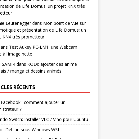
ntation de Life Domus: un projet KNX très
etteur
mie Leutenegger
dans
Mon point de vue sur
motique et présentation de Life Domus: un
t KNX très prometteur
ans
Test Aukey PC-LM1: une Webcam
 à l’image nette
I SAMIR
dans
KODI: ajouter des anime
ais / manga et dessins animés
ICLES RÉCENTS
 Facebook : comment ajouter un
istrateur ?
ndo Switch: Installer VLC / Vino pour Ubuntu
ot Debian sous Windows WSL