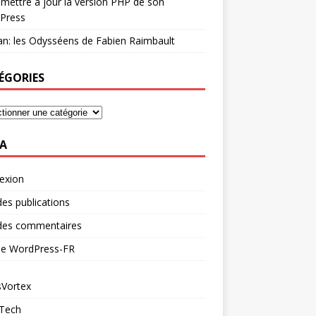
mettre à jour la version PHP de son
Press
n: les Odysséens de Fabien Raimbault
ÉGORIES
A
exion
des publications
 des commentaires
 de WordPress-FR
Vortex
 Tech