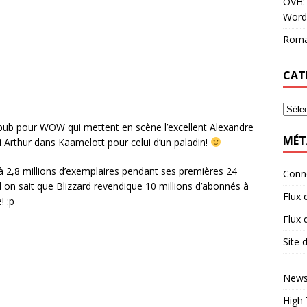
OVH: 
Word
Roma
CAT
 pub pour WOW qui mettent en scène l’excellent Alexandre
MÉT
oi Arthur dans Kaamelott pour celui d’un paladin!
 à 2,8 millions d’exemplaires pendant ses premières 24
Conn
d on sait que Blizzard revendique 10 millions d’abonnés à
Flux 
! :p
Flux
Site
News
High