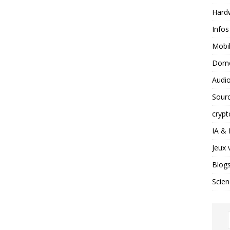
Hard
Infos
Mobil
Domo
Audio
Sour
crypt
IA &
Jeux 
Blog
Scien