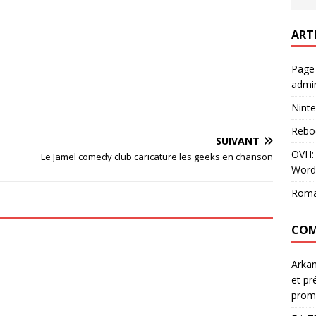
ART
Page
admin
Ninte
Rebo
SUIVANT
OVH: 
Le Jamel comedy club caricature les geeks en chanson
Word
Roma
COM
Arka
et pr
prom