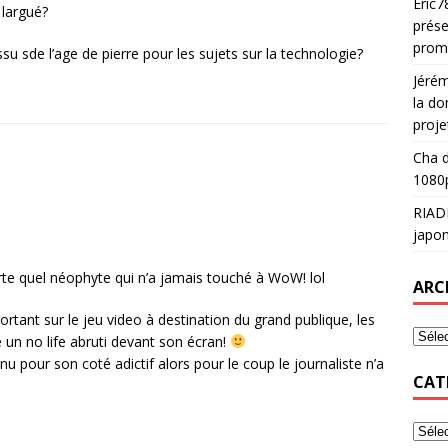
Eric7
 largué?
prése
prom
su sde l’age de pierre pour les sujets sur la technologie?
Jéré
la do
proje
Cha
d
1080p
RIAD
japon
orte quel néophyte qui n’a jamais touché à WoW! lol
ARC
ortant sur le jeu video à destination du grand publique, les
un no life abruti devant son écran!
pour son coté adictif alors pour le coup le journaliste n’a
CAT