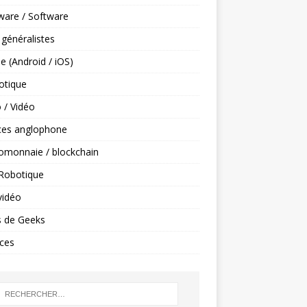
ware / Software
 généralistes
e (Android / iOS)
tique
 / Vidéo
ces anglophone
omonnaie / blockchain
 Robotique
vidéo
s de Geeks
ces