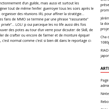
onctionnement d’un guilde, mais aussi et surtout les
prése
aginer tout de même l’enfer: guerroyer tous les soirs après le
prom
 organiser des réunions IRL pour affiner la stratégie…
Jéré
les fans de MMO se termine par une phrase “rassurante”
la do
e privée
”… LOL! :p oui parceque les no life aussi dès fois
proje
uver des potes au tour d’un verre pour dicsuter: de Skill, de
aler de crafter ou encore de farmer et de monture épique!
Cha
d
, c’est normal comme c’est si bien dit dans le reportage ci-
1080p
RIAD
japon
ART
Page
admin
Ninte
Rebo