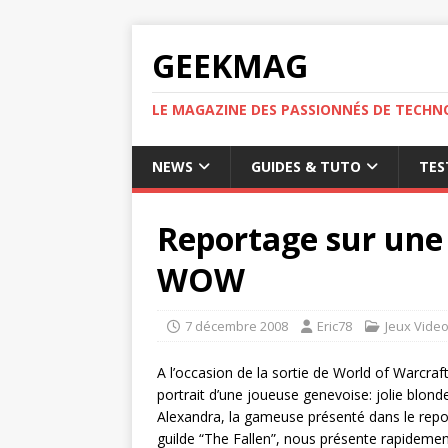
GEEKMAG
LE MAGAZINE DES PASSIONNÉS DE TECHN
NEWS
GUIDES & TUTO
TES
Reportage sur une 
WOW
7 décembre 2008
Eric78
Jeux Vide
A l’occasion de la sortie de World of Warcraf
portrait d’une joueuse genevoise: jolie blonde
Alexandra, la gameuse présenté dans le repo
guilde “The Fallen”, nous présente rapidemen