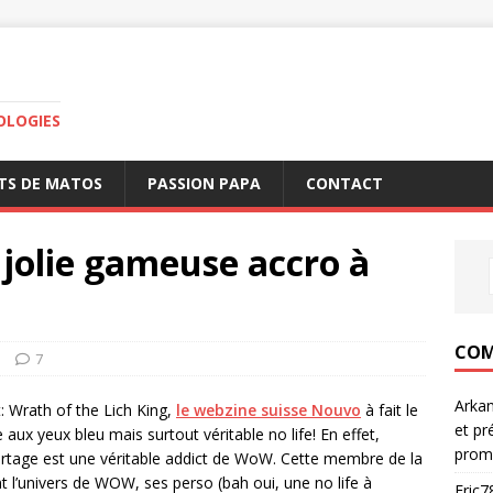
OLOGIES
TS DE MATOS
PASSION PAPA
CONTACT
jolie gameuse accro à
COM
o
7
Arka
t: Wrath of the Lich King,
le webzine suisse Nouvo
à fait le
et pr
 aux yeux bleu mais surtout véritable no life! En effet,
prom
rtage est une véritable addict de WoW. Cette membre de la
t l’univers de WOW, ses perso (bah oui, une no life à
Eric7