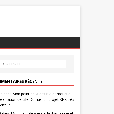
MENTAIRES RÉCENTS
ne
dans
Mon point de vue sur la domotique
ésentation de Life Domus: un projet KNX très
etteur
8
dans
Mon point de vue sur la domotique et