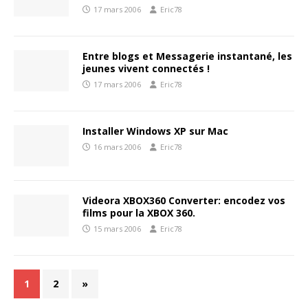
17 mars 2006
Eric78
Entre blogs et Messagerie instantané, les
jeunes vivent connectés !
17 mars 2006
Eric78
Installer Windows XP sur Mac
16 mars 2006
Eric78
Videora XBOX360 Converter: encodez vos
films pour la XBOX 360.
15 mars 2006
Eric78
1
2
»