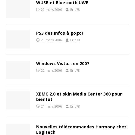
WUSB et Bluetooth UWB
29 mars 2006
Eric78
PS3 des Infos à gogo!
23 mars 2006
Eric78
Windows Vista… en 2007
22 mars 2006
Eric78
XBMC 2.0 et skin Media Center 360 pour
bientôt
21 mars 2006
Eric78
Nouvelles télécommandes Harmony chez
Logitech