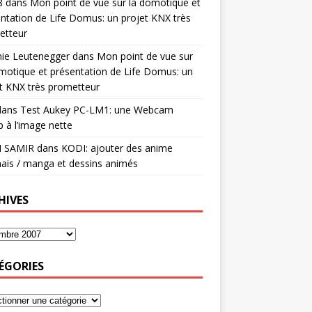
8
dans
Mon point de vue sur la domotique et
ntation de Life Domus: un projet KNX très
etteur
mie Leutenegger
dans
Mon point de vue sur
motique et présentation de Life Domus: un
t KNX très prometteur
ans
Test Aukey PC-LM1: une Webcam
 à l’image nette
I SAMIR
dans
KODI: ajouter des anime
ais / manga et dessins animés
HIVES
ÉGORIES