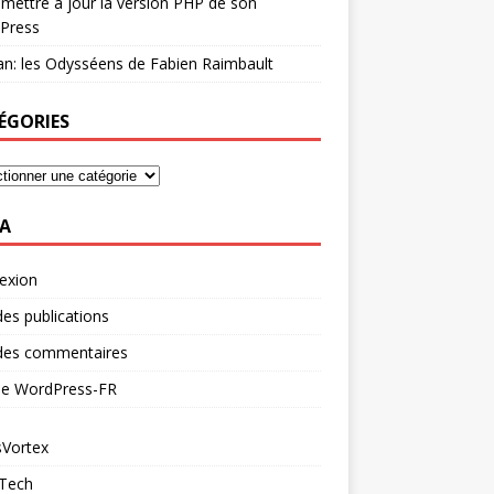
mettre à jour la version PHP de son
Press
n: les Odysséens de Fabien Raimbault
ÉGORIES
A
exion
des publications
 des commentaires
 de WordPress-FR
Vortex
 Tech