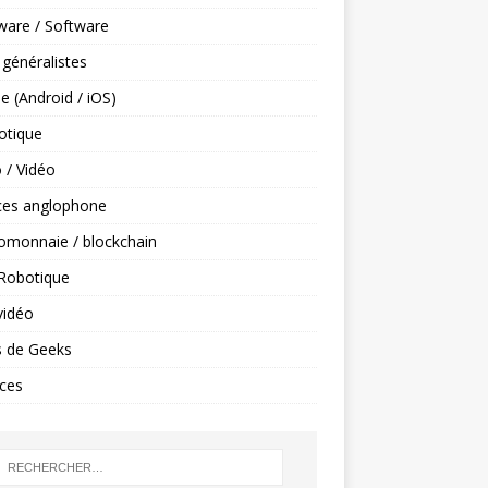
ware / Software
 généralistes
e (Android / iOS)
tique
 / Vidéo
ces anglophone
omonnaie / blockchain
 Robotique
vidéo
s de Geeks
ces