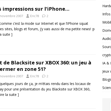
Hard
 impressions sur l’iPhone…
Infos
 novembre 2007
Eric78
2
Mobil
 comme c’est la mode sur Internet et que l’iPhone squat
les sites, blogs et forum, j’y vais aussi de ma petite news! :p
Domo
la suite ]
Audio
Sour
crypt
t de Blacksite sur XBOX 360: un jeu à
IA &
ermer en zone 51?
Jeux 
 novembre 2007
Eric78
2
Blog
a quelques jours de ça, je m’étais rendu dans les locaux de
Scien
y pour une présentation du jeu Blacksite sur XBOX 360,
 lire la suite ]