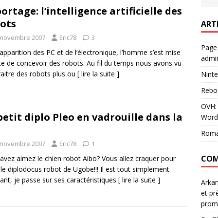
ortage: l’intelligence artificielle des
ots
ART
 novembre 2007
Eric78
3
Page
’apparition des PC et de l’électronique, l’homme s’est mise
admin
te de concevoir des robots. Au fil du temps nous avons vu
aitre des robots plus ou
[ lire la suite ]
Ninte
Rebo
OVH: 
petit diplo Pleo en vadrouille dans la
Word
Roma
 novembre 2007
Eric78
1
COM
avez aimez le chien robot Aibo? Vous allez craquer pour
 le diplodocus robot de Ugobe!!! Il est tout simplement
ant, je passe sur ses caractéristiques
[ lire la suite ]
Arka
et pr
prom