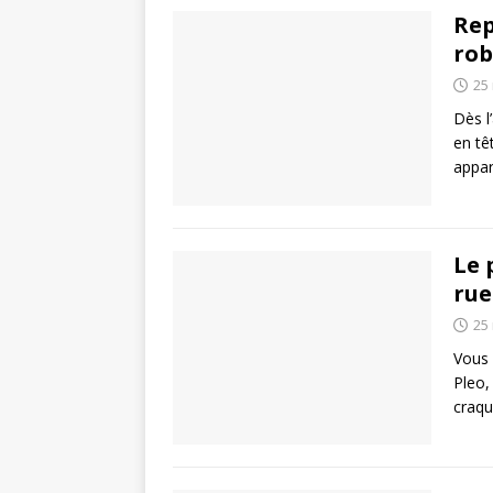
Rep
rob
25
Dès l
en tê
appar
Le 
rue
25
Vous 
Pleo,
craqu