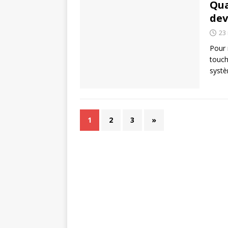
Qua
dev
23
Pour 
touch
systè
1
2
3
»