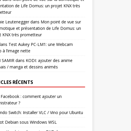
ntation de Life Domus: un projet KNX très
etteur
mie Leutenegger
dans
Mon point de vue sur
motique et présentation de Life Domus: un
t KNX très prometteur
ans
Test Aukey PC-LM1: une Webcam
 à l’image nette
I SAMIR
dans
KODI: ajouter des anime
ais / manga et dessins animés
ICLES RÉCENTS
 Facebook : comment ajouter un
istrateur ?
ndo Switch: Installer VLC / Vino pour Ubuntu
ot Debian sous Windows WSL