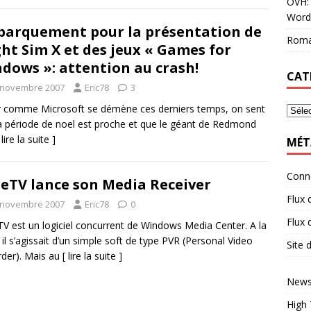
OVH: 
Word
arquement pour la présentation de
Roma
ght Sim X et des jeux « Games for
dows »: attention au crash!
CAT
 novembre 2007
Eric78
3
r comme Microsoft se démène ces derniers temps, on sent
a période de noel est proche et que le géant de Redmond
 lire la suite ]
MÉT
Conn
eTV lance son Media Receiver
Flux 
 novembre 2007
Eric78
0
Flux
V est un logiciel concurrent de Windows Media Center. A la
 il s’agissait d’un simple soft de type PVR (Personal Video
Site
der). Mais au
[ lire la suite ]
News
High