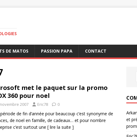
OLOGIES
TS DE MATOS
PASSION PAPA
CONTACT
7
rosoft met le paquet sur la promo
X 360 pour noel
COM
 novembre 2007
Eric78
0
Arka
 période de fin d’année pour beaucoup c’est synonyme de
et pr
ces, de noel en famille, de cadeaux… et pour nombre
prom
reprise c’est surtout une
[ lire la suite ]
Eric7