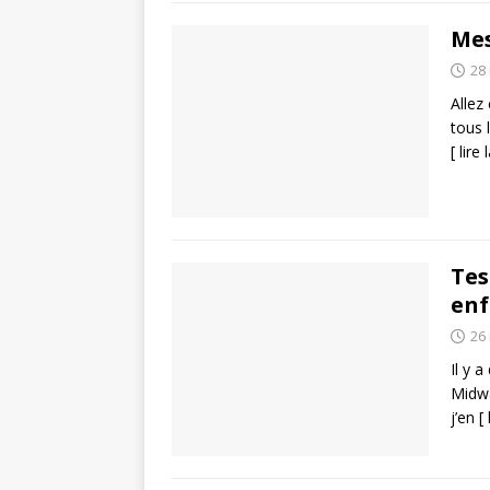
Mes
28
Allez
tous 
[ lire 
Tes
enf
26
Il y 
Midwa
j’en
[