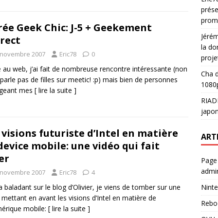
prése
prom
rée Geek Chic: J-5 + Geekement
Jéré
rect
la do
 novembre 2007
Eric78
0
proje
 au web, j’ai fait de nombreuse rencontre intéressante (non
Cha
d
 parle pas de filles sur meetic! :p) mais bien de personnes
1080p
ageant mes
[ lire la suite ]
RIAD
japon
 visions futuriste d’Intel en matière
ART
device mobile: une vidéo qui fait
er
Page
admin
 novembre 2007
Eric78
4
Ninte
 baladant sur le blog d’Olivier, je viens de tomber sur une
 mettant en avant les visions d’Intel en matière de
Rebo
hérique mobile:
[ lire la suite ]