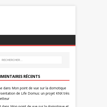
MENTAIRES RÉCENTS
ne
dans
Mon point de vue sur la domotique
ésentation de Life Domus: un projet KNX très
etteur
8
dans
Mon point de vue sur la domotique et