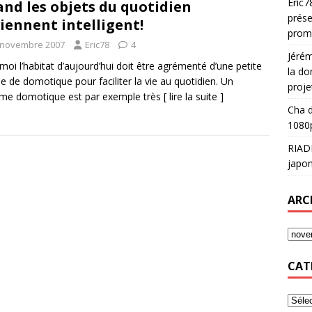
Eric7
nd les objets du quotidien
prése
iennent intelligent!
prom
 novembre 2007
Eric78
4
Jéré
moi l’habitat d’aujourd’hui doit être agrémenté d’une petite
la do
e de domotique pour faciliter la vie au quotidien. Un
proje
me domotique est par exemple très
[ lire la suite ]
Cha
d
1080p
RIAD
japon
ARC
CAT