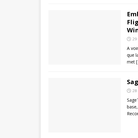
Emb
Fli
Win
29
A voi
que l
met
[
Sag
28
SageT
base,
Recor