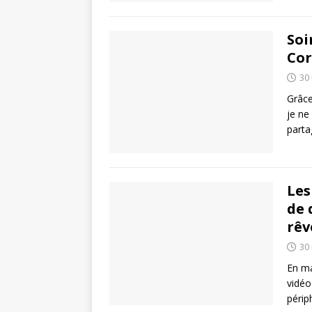
Soi
Cor
30
Grâce
je ne
part
Les
de 
rêv
30
En ma
vidéo
périp