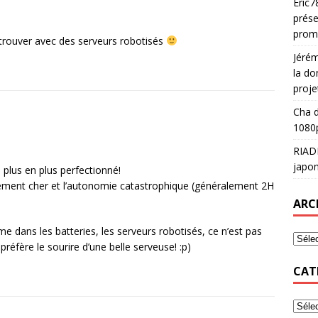
Eric7
prése
prom
retrouver avec des serveurs robotisés
Jéré
la do
proje
Cha
d
1080p
RIAD
japon
 plus en plus perfectionné!
lement cher et l’autonomie catastrophique (généralement 2H
ARC
 dans les batteries, les serveurs robotisés, ce n’est pas
préfère le sourire d’une belle serveuse! :p)
CAT