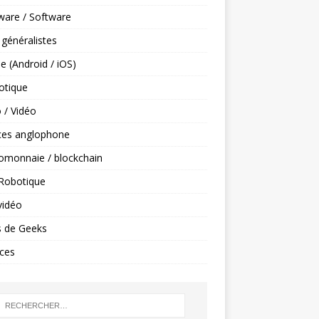
ware / Software
 généralistes
e (Android / iOS)
tique
 / Vidéo
ces anglophone
omonnaie / blockchain
 Robotique
vidéo
s de Geeks
ces