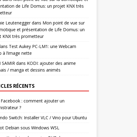
ntation de Life Domus: un projet KNX très
etteur
mie Leutenegger
dans
Mon point de vue sur
motique et présentation de Life Domus: un
t KNX très prometteur
ans
Test Aukey PC-LM1: une Webcam
 à l’image nette
I SAMIR
dans
KODI: ajouter des anime
ais / manga et dessins animés
ICLES RÉCENTS
 Facebook : comment ajouter un
istrateur ?
ndo Switch: Installer VLC / Vino pour Ubuntu
ot Debian sous Windows WSL