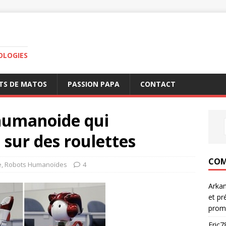
OLOGIES
TS DE MATOS
PASSION PAPA
CONTACT
 humanoide qui
sur des roulettes
COM
e
,
Robots Humanoïdes
4
Arka
et pr
prom
Eric7