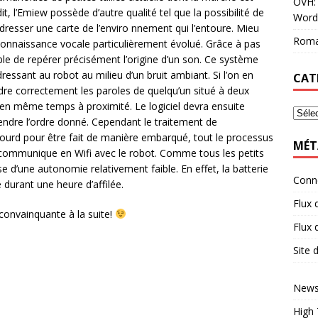
OVH: 
t, l’Emiew possède d’autre qualité tel que la possibilité de
Word
resser une carte de l’enviro nnement qui l’entoure. Mieu
Roma
connaissance vocale particulièrement évolué. Grâce à pas
le de repérer précisément l’origine d’un son. Ce système
dressant au robot au milieu d’un bruit ambiant. Si l’on en
CAT
dre correctement les paroles de quelqu’un situé à deux
en même temps à proximité. Le logiciel devra ensuite
ndre l’ordre donné. Cependant le traitement de
 lourd pour être fait de manière embarqué, tout le processus
MÉT
 communique en Wifi avec le robot. Comme tous les petits
 d’une autonomie relativement faible. En effet, la batterie
Conn
 durant une heure d’affilée.
Flux 
onvainquante à la suite!
Flux
Site
News
High