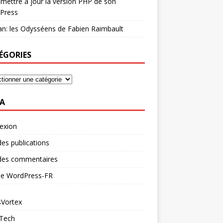
mettre à jour la version PHP de son
Press
n: les Odysséens de Fabien Raimbault
ÉGORIES
A
exion
des publications
 des commentaires
 de WordPress-FR
Vortex
 Tech