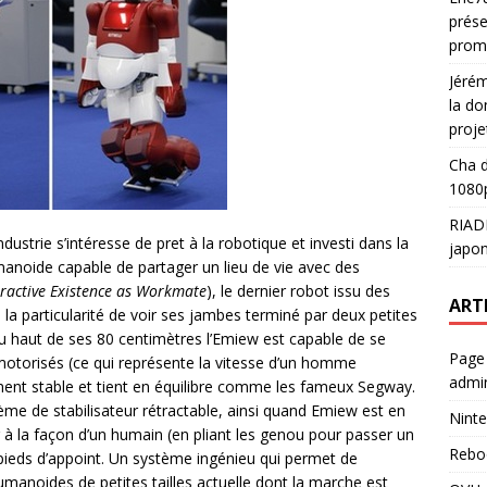
prése
prom
Jéré
la do
proje
Cha
d
1080p
RIAD
ustrie s’intéresse de pret à la robotique et investi dans la
japon
anoide capable de partager un lieu de vie avec des
eractive Existence as Workmate
), le dernier robot issu des
ART
 la particularité de voir ses jambes terminé par deux petites
Du haut de ses 80 centimètres l’Emiew est capable de se
Page
 motorisés (ce qui représente la vitesse d’un homme
admin
ment stable et tient en équilibre comme les fameux Segway.
me de stabilisateur rétractable, ainsi quand Emiew est en
Ninte
 à la façon d’un humain (en pliant les genou pour passer un
Rebo
es pieds d’appoint. Un système ingénieu qui permet de
manoides de petites tailles actuelle dont la marche est