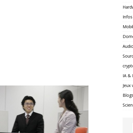
Hard
Infos
Mobil
Domo
Audio
Sour
crypt
IA &
Jeux 
Blog
Scien