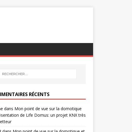
MENTAIRES RÉCENTS
ne
dans
Mon point de vue sur la domotique
ésentation de Life Domus: un projet KNX très
etteur
8
dans
Mon point de vue sur la domotique et