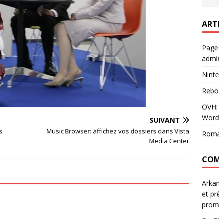
ART
Page
admin
Ninte
Rebo
OVH: 
Word
SUIVANT
s
Music Browser: affichez vos dossiers dans Vista
Roma
Media Center
COM
Arka
et pr
prom