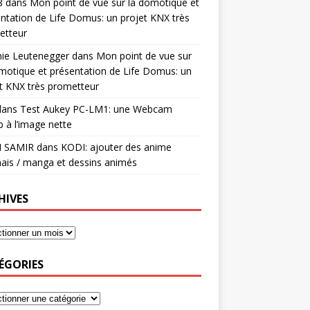
8
dans
Mon point de vue sur la domotique et
ntation de Life Domus: un projet KNX très
etteur
mie Leutenegger
dans
Mon point de vue sur
motique et présentation de Life Domus: un
t KNX très prometteur
ans
Test Aukey PC-LM1: une Webcam
 à l’image nette
I SAMIR
dans
KODI: ajouter des anime
ais / manga et dessins animés
HIVES
ÉGORIES