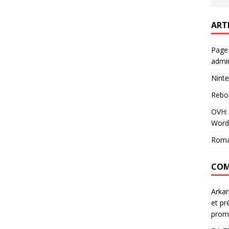
ART
Page
admin
Ninte
Rebo
OVH: 
Word
Roma
COM
Arka
et pr
prom