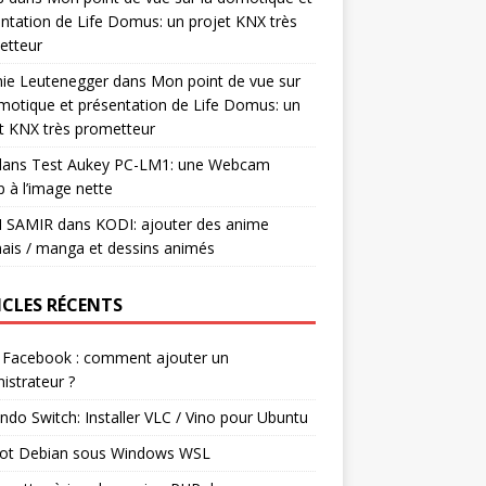
ntation de Life Domus: un projet KNX très
etteur
mie Leutenegger
dans
Mon point de vue sur
motique et présentation de Life Domus: un
t KNX très prometteur
ans
Test Aukey PC-LM1: une Webcam
 à l’image nette
I SAMIR
dans
KODI: ajouter des anime
ais / manga et dessins animés
ICLES RÉCENTS
 Facebook : comment ajouter un
istrateur ?
ndo Switch: Installer VLC / Vino pour Ubuntu
ot Debian sous Windows WSL