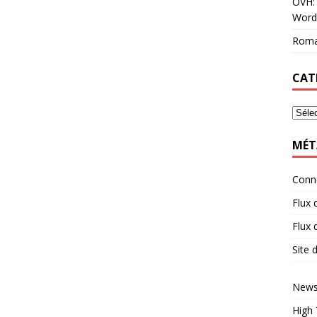
OVH: 
Word
Roma
CAT
MÉT
Conn
Flux 
Flux
Site
News
High