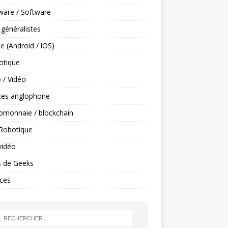
ware / Software
 généralistes
e (Android / iOS)
tique
 / Vidéo
ces anglophone
omonnaie / blockchain
 Robotique
vidéo
s de Geeks
ces