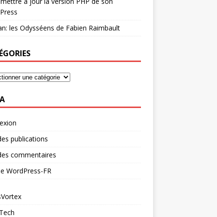
mettre à jour la version PHP de son
Press
n: les Odysséens de Fabien Raimbault
ÉGORIES
A
exion
des publications
 des commentaires
 de WordPress-FR
Vortex
 Tech