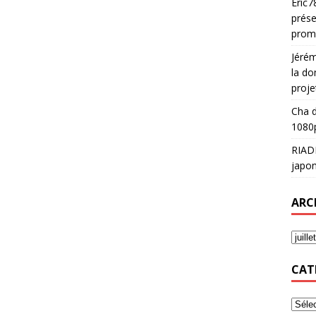
Eric7
prése
prom
Jéré
la do
proje
Cha
d
1080p
RIAD
japon
ARC
CAT