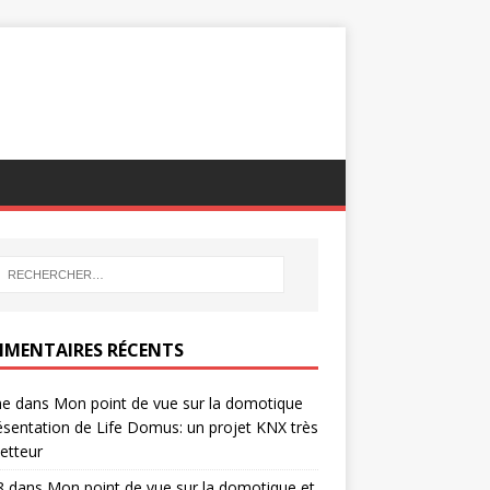
MENTAIRES RÉCENTS
ne
dans
Mon point de vue sur la domotique
ésentation de Life Domus: un projet KNX très
etteur
8
dans
Mon point de vue sur la domotique et