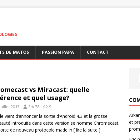
OLOGIES
TS DE MATOS
PASSION PAPA
CONTACT
omecast vs Miracast: quelle
férence et quel usage?
COM
juillet 2013
Eric78
9
Arka
e vient d’annoncer la sortie d’Android 4.3 et la grosse
et pr
auté introduite dans cette version se nomme Chromecast.
prom
orte de nouveau protocole made in
[ lire la suite ]
Eric7