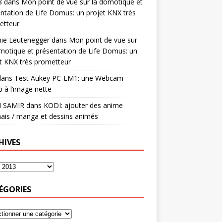
8
dans
Mon point de vue sur la domotique et
ntation de Life Domus: un projet KNX très
etteur
mie Leutenegger
dans
Mon point de vue sur
motique et présentation de Life Domus: un
t KNX très prometteur
ans
Test Aukey PC-LM1: une Webcam
 à l’image nette
I SAMIR
dans
KODI: ajouter des anime
ais / manga et dessins animés
HIVES
ÉGORIES