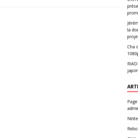
prése
prom
Jéré
la do
proje
Cha
d
1080p
RIAD
japon
ART
Page
admin
Ninte
Rebo