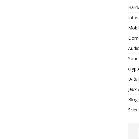
Hard
Infos
Mobil
Domo
Audio
Sour
crypt
IA &
Jeux 
Blog
Scien