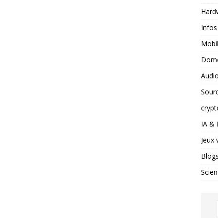
Hard
Infos
Mobil
Domo
Audio
Sour
crypt
IA &
Jeux 
Blog
Scien