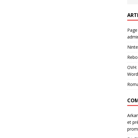
ART
Page
admin
Ninte
Rebo
OVH: 
Word
Roma
COM
Arka
et pr
prom