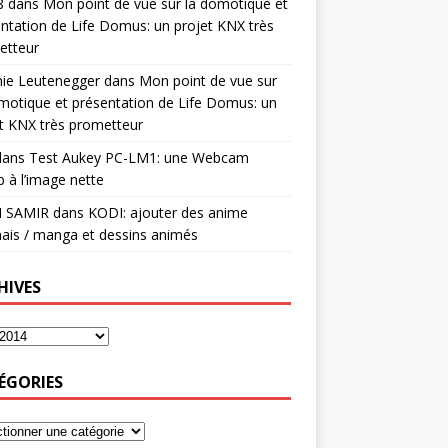
8
dans
Mon point de vue sur la domotique et
ntation de Life Domus: un projet KNX très
etteur
mie Leutenegger
dans
Mon point de vue sur
motique et présentation de Life Domus: un
t KNX très prometteur
ans
Test Aukey PC-LM1: une Webcam
 à l’image nette
I SAMIR
dans
KODI: ajouter des anime
ais / manga et dessins animés
HIVES
ÉGORIES