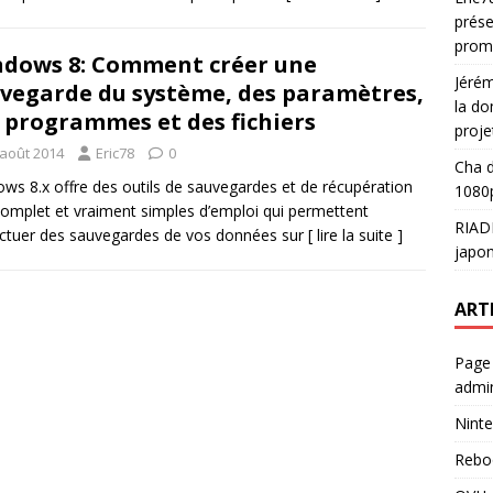
prése
prom
dows 8: Comment créer une
Jéré
vegarde du système, des paramètres,
la do
 programmes et des fichiers
proje
 août 2014
Eric78
0
Cha
d
ws 8.x offre des outils de sauvegardes et de récupération
1080p
complet et vraiment simples d’emploi qui permettent
RIAD
ectuer des sauvegardes de vos données sur
[ lire la suite ]
japon
ART
Page
admin
Ninte
Rebo