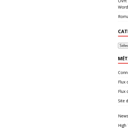
OVH: 
Word
Roma
CAT
MÉT
Conn
Flux 
Flux
Site
News
High