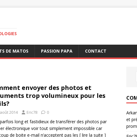
OLOGIES
TS DE MATOS
PASSION PAPA
CONTACT
ment envoyer des photos et
uments trop volumineux pour les
COM
ls?
 août 2014
Eric78
0
Arka
et pr
t parfois long et fastidieux de transférer des photos par
prom
ier électronique voir tout simplement impossible car
oup de boite e-mail n’acceptent pas les
[ lire la suite ]
Eric7