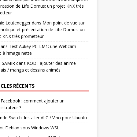
ntation de Life Domus: un projet KNX très
etteur
mie Leutenegger
dans
Mon point de vue sur
motique et présentation de Life Domus: un
t KNX très prometteur
ans
Test Aukey PC-LM1: une Webcam
 à l’image nette
I SAMIR
dans
KODI: ajouter des anime
ais / manga et dessins animés
ICLES RÉCENTS
 Facebook : comment ajouter un
istrateur ?
ndo Switch: Installer VLC / Vino pour Ubuntu
ot Debian sous Windows WSL