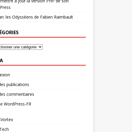
mettre à jour la version PHP de son
Press
n: les Odysséens de Fabien Raimbault
ÉGORIES
A
exion
des publications
 des commentaires
 de WordPress-FR
Vortex
 Tech