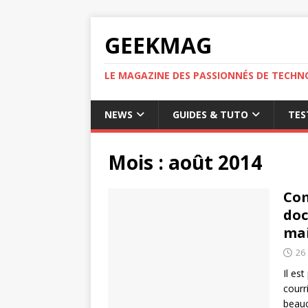
GEEKMAG
LE MAGAZINE DES PASSIONNÉS DE TECHN
NEWS
GUIDES & TUTO
TES
Mois :
août 2014
Com
doc
mai
26
Il es
courr
beauc