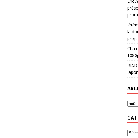
Eric7
prése
prom
Jéré
la do
proje
Cha
d
1080p
RIAD
japon
ARC
CAT