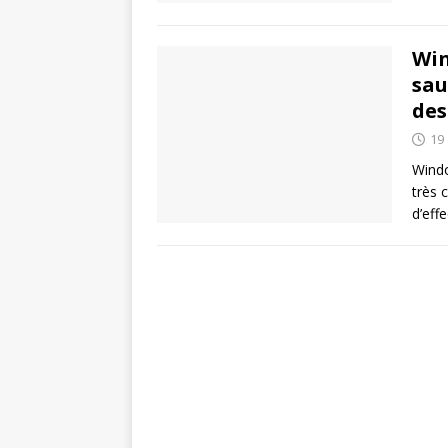
Win
sau
des
19
Windo
très 
d’eff