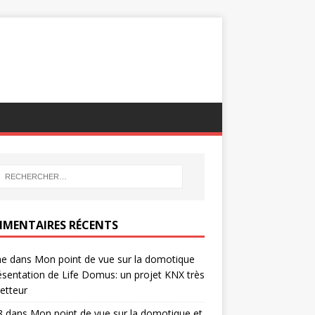
MENTAIRES RÉCENTS
ne
dans
Mon point de vue sur la domotique
ésentation de Life Domus: un projet KNX très
etteur
8
dans
Mon point de vue sur la domotique et