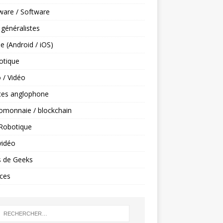
ware / Software
 généralistes
e (Android / iOS)
tique
 / Vidéo
ces anglophone
omonnaie / blockchain
 Robotique
vidéo
s de Geeks
ces