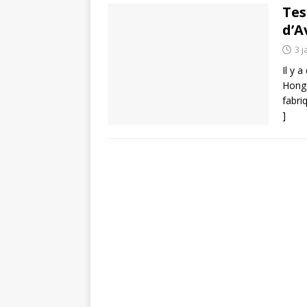
Tes
d’A
3 j
Il y 
Hong 
fabri
]