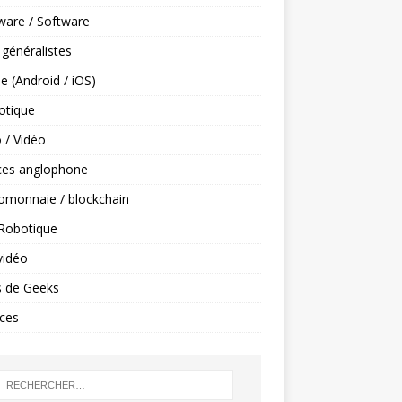
ware / Software
 généralistes
e (Android / iOS)
tique
 / Vidéo
ces anglophone
omonnaie / blockchain
 Robotique
vidéo
s de Geeks
ces