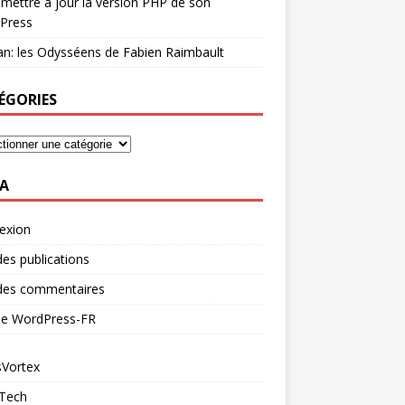
mettre à jour la version PHP de son
Press
n: les Odysséens de Fabien Raimbault
ÉGORIES
A
exion
des publications
 des commentaires
 de WordPress-FR
Vortex
 Tech