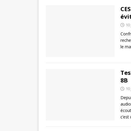
CES
évi
10 
Confr
reche
le ma
Tes
8B
10 
Depui
audio
écout
c’est