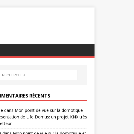
MENTAIRES RÉCENTS
ne
dans
Mon point de vue sur la domotique
ésentation de Life Domus: un projet KNX très
etteur
8
dans
Mon point de vue sur la domotique et