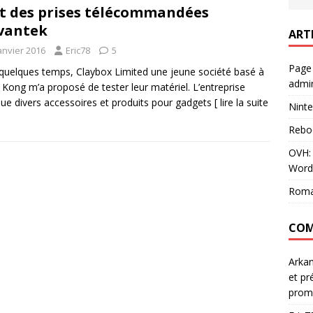
t des prises télécommandées
vantek
ART
anvier 2016
Eric78
5
Page
a quelques temps, Claybox Limited une jeune société basé à
admin
Kong m’a proposé de tester leur matériel. L’entreprise
que divers accessoires et produits pour gadgets
[ lire la suite
Ninte
Rebo
OVH: 
Word
Roma
COM
Arka
et pr
prom