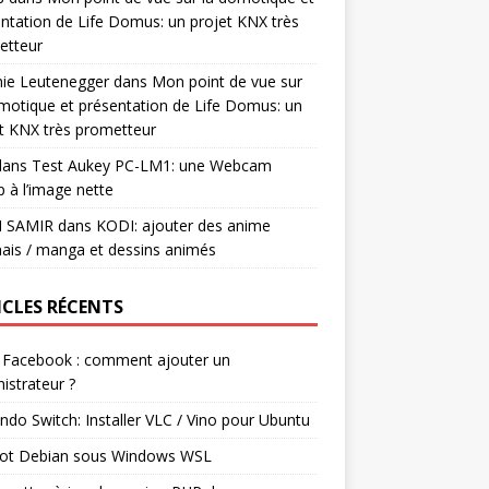
ntation de Life Domus: un projet KNX très
etteur
mie Leutenegger
dans
Mon point de vue sur
motique et présentation de Life Domus: un
t KNX très prometteur
ans
Test Aukey PC-LM1: une Webcam
 à l’image nette
I SAMIR
dans
KODI: ajouter des anime
ais / manga et dessins animés
ICLES RÉCENTS
 Facebook : comment ajouter un
istrateur ?
ndo Switch: Installer VLC / Vino pour Ubuntu
ot Debian sous Windows WSL