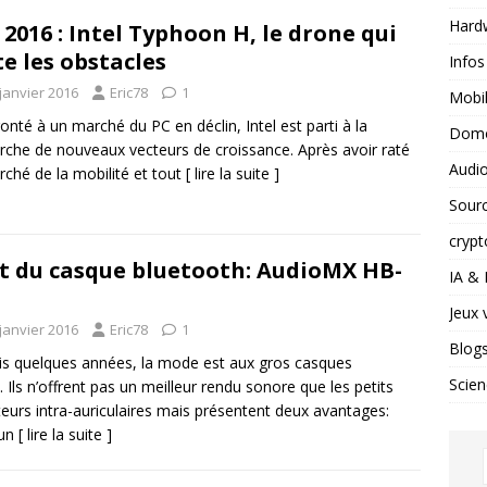
Hard
 2016 : Intel Typhoon H, le drone qui
te les obstacles
Infos
janvier 2016
Eric78
1
Mobil
onté à un marché du PC en déclin, Intel est parti à la
Domo
rche de nouveaux vecteurs de croissance. Après avoir raté
Audio
rché de la mobilité et tout
[ lire la suite ]
Sour
crypt
t du casque bluetooth: AudioMX HB-
IA &
Jeux 
janvier 2016
Eric78
1
Blog
s quelques années, la mode est aux gros casques
Scien
. Ils n’offrent pas un meilleur rendu sonore que les petits
eurs intra-auriculaires mais présentent deux avantages:
 un
[ lire la suite ]