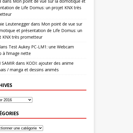
8
dans
Mon point de vue sur la domotique et
ntation de Life Domus: un projet KNX très
etteur
mie Leutenegger
dans
Mon point de vue sur
motique et présentation de Life Domus: un
t KNX très prometteur
ans
Test Aukey PC-LM1: une Webcam
 à l’image nette
I SAMIR
dans
KODI: ajouter des anime
ais / manga et dessins animés
HIVES
ÉGORIES