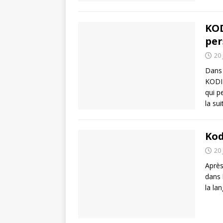
KOD
per
20 
Dans 
KODI 
qui p
la sui
Kod
20 
Après
dans 
la la