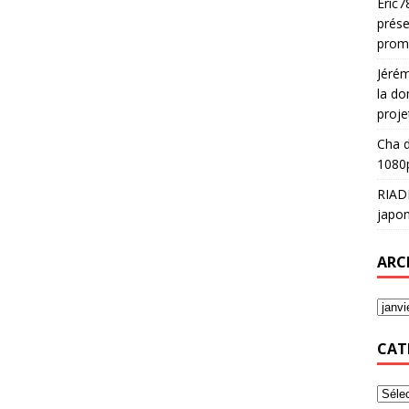
Eric7
prése
prom
Jéré
la do
proje
Cha
d
1080p
RIAD
japon
ARC
CAT