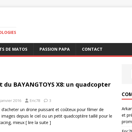
OLOGIES
TS DE MATOS
PASSION PAPA
CONTACT
t du BAYANGTOYS X8: un quadcopter
COM
janvier 2016
Eric78
3
Arka
 d’acheter un drone puissant et coûteux pour filmer de
et pr
s images depuis le ciel ou un petit quadcoptère taillé pour le
prom
Racing, mieux
[ lire la suite ]
Eric7