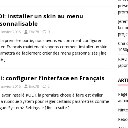
prése
prom
I: installer un skin au menu
Jéré
sonnalisable
la do
janvier 2016
Eric78
9
proje
la première partie, nous avons vu comment configurer
Cha
d
en Français maintenant voyons comment installer un skin
1080p
ermettra de facilement créer des menu personnalisés
[ lire
RIAD
te ]
japon
i: configurer l’interface en Français
ART
janvier 2016
Eric78
5
Page
 avoir installé KODI, la première chose à faire est d’aller
admin
la rubrique System pour régler certains paramètres comme
ngue: System> Settings >
[ lire la suite ]
Ninte
Rebo