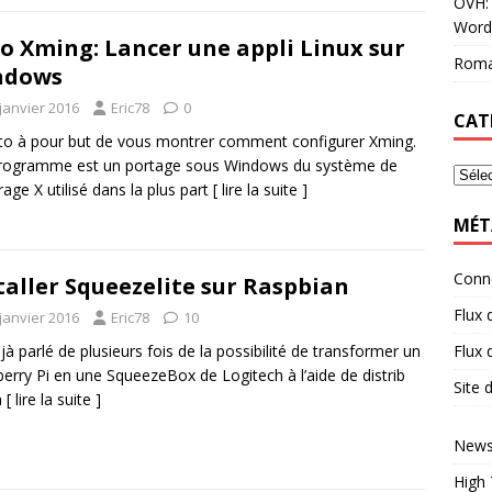
OVH: 
Word
o Xming: Lancer une appli Linux sur
Roma
ndows
janvier 2016
Eric78
0
CAT
to à pour but de vous montrer comment configurer Xming.
rogramme est un portage sous Windows du système de
rage X utilisé dans la plus part
[ lire la suite ]
MÉT
Conn
taller Squeezelite sur Raspbian
Flux 
janvier 2016
Eric78
10
Flux
déjà parlé de plusieurs fois de la possibilité de transformer un
erry Pi en une SqueezeBox de Logitech à l’aide de distrib
Site
n
[ lire la suite ]
News
High