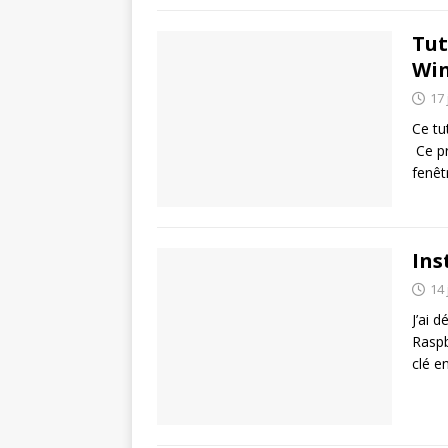
Tut
Wi
17 
Ce tu
Ce p
fenêt
Ins
14 
J’ai 
Raspb
clé e