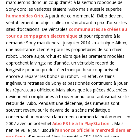
marquerons donc un coup d’arrêt à la section robotique de
Sony dont les vedettes étaient l’Aibo mais aussi le superbe
humanoïdes Qrio
. A partir de ce moment là, l’Aibo devient
véritablement un objet collector s’arrahcant à prix d’or sur les
sites d’occasions. De véritables
communautés se créées au
tour du compagnon électronique
et pour répondre à la
demande Sony maintiendra jusqu’en 2014 sa «clinique Aibo»,
une assistance clientèle pour les propriétaires de son chien
robot. Encore aujourd’hui et alors que les premiers modèles
approchent la vingtaine d’année, un véritable record de
longévité pour un produit électronique beaucoup arrivent
encore à réparer les bobos du robot. En effet, certains
ingénieurs retraités de Sony et passionnés continuent à jouer
les réparateurs officieux. Mais alors que les pièces détachées
deviennent compliquées à trouver beaucoup fantasmait sur le
retour de l’Aibo. Pendant une décennie, des rumeurs sont
souvent revenu sur le devant de la scène médiatique
concernant un nouveau lancement commercial notamment en
2007 avec un potentiel
Aibo PS lié à la PlayStation
… Mais
rien ne vu le jour jusqu’à l’
annonce officielle mercredi dernier
par Sony
, d’un nouvel Aibo, le modèle ERS-1000 qui sera