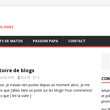
OLOGIES
TS DE MATOS
PASSION PAPA
CONTACT
toire de blogs
 août 2005
Eric78
0
COM
ur, Je n’avais rien poster depuis un moment alors, je me
dis que j’allais faire un point sur les blogs! Pour commencer
Arka
ez que
[ lire la suite ]
et pr
prom
Eric7