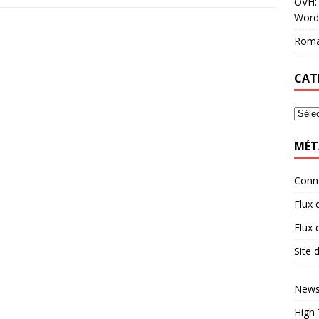
OVH: 
Word
Roma
CAT
MÉT
Conn
Flux 
Flux
Site
News
High