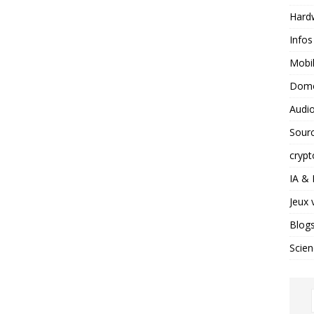
Hard
Infos
Mobil
Domo
Audio
Sour
crypt
IA &
Jeux 
Blog
Scien