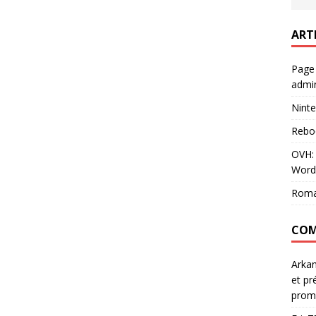
ART
Page
admin
Ninte
Rebo
OVH: 
Word
Roma
COM
Arka
et pr
prom