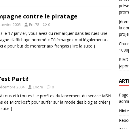
prése
prom
pagne contre le piratage
Jéré
janvier 2005
Eric78
0
la do
s le 17 janvier, vous avez du remarquer dans les rues une
proje
gne d’affichage nommé « Téléchargez-moi légalement« .
Cha
d
-ci a pour but de montrer aux français
[ lire la suite ]
1080p
RIAD
japon
’est Parti!
ART
décembre 2004
Eric78
0
Page
 à tous età toutes ! Je profites du lancement du service MSN
admin
s de Micro$osft pour surfer sur la mode des blog et créer
[
a suite ]
Ninte
Rebo