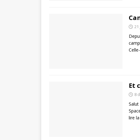
Cam
21 
Depui
campa
Celle
Et c
8 
Salut
Space
lire l