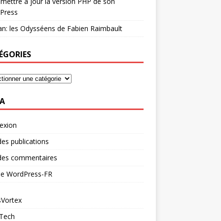
mettre à jour la version PHP de son
Press
n: les Odysséens de Fabien Raimbault
ÉGORIES
A
exion
des publications
 des commentaires
 de WordPress-FR
Vortex
 Tech