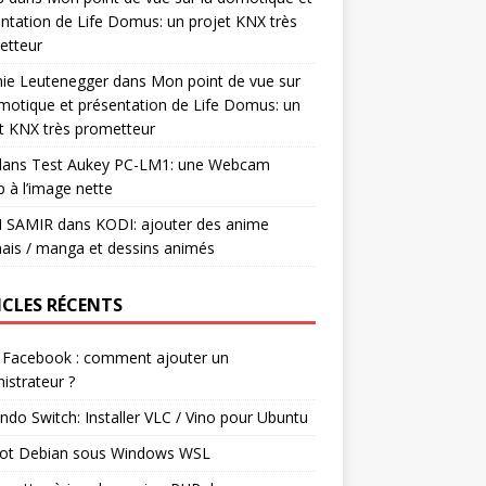
ntation de Life Domus: un projet KNX très
etteur
mie Leutenegger
dans
Mon point de vue sur
motique et présentation de Life Domus: un
t KNX très prometteur
ans
Test Aukey PC-LM1: une Webcam
 à l’image nette
I SAMIR
dans
KODI: ajouter des anime
ais / manga et dessins animés
ICLES RÉCENTS
 Facebook : comment ajouter un
istrateur ?
ndo Switch: Installer VLC / Vino pour Ubuntu
ot Debian sous Windows WSL