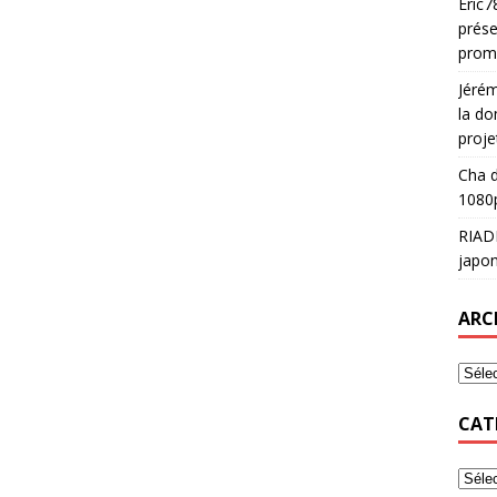
Eric7
prése
prom
Jéré
la do
proje
Cha
d
1080p
RIAD
japon
ARC
CAT