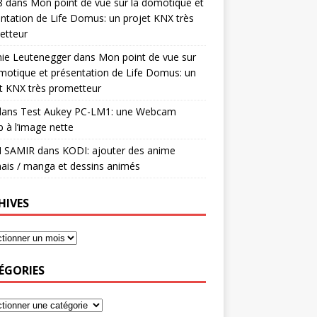
8
dans
Mon point de vue sur la domotique et
ntation de Life Domus: un projet KNX très
etteur
mie Leutenegger
dans
Mon point de vue sur
motique et présentation de Life Domus: un
t KNX très prometteur
ans
Test Aukey PC-LM1: une Webcam
 à l’image nette
I SAMIR
dans
KODI: ajouter des anime
ais / manga et dessins animés
HIVES
ÉGORIES