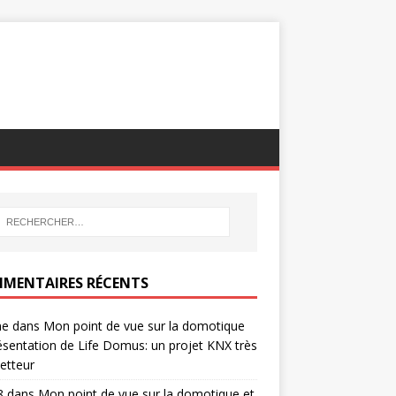
MENTAIRES RÉCENTS
ne
dans
Mon point de vue sur la domotique
ésentation de Life Domus: un projet KNX très
etteur
8
dans
Mon point de vue sur la domotique et