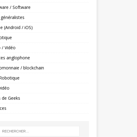
ware / Software
 généralistes
e (Android / iOS)
tique
 / Vidéo
ces anglophone
omonnaie / blockchain
 Robotique
vidéo
s de Geeks
ces