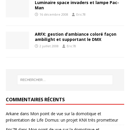
Luminaire space invaders et lampe Pac-
Man
16 décembre 2008
Eric78
ARFX: gestion d’ambiance coloré façon
ambilight et supportant le DMX
2 juillet 2008
Eric78
COMMENTAIRES RÉCENTS
Arkane
dans
Mon point de vue sur la domotique et
présentation de Life Domus: un projet KNX très prometteur
Eric78
dans
Mon point de vue sur la domotique et