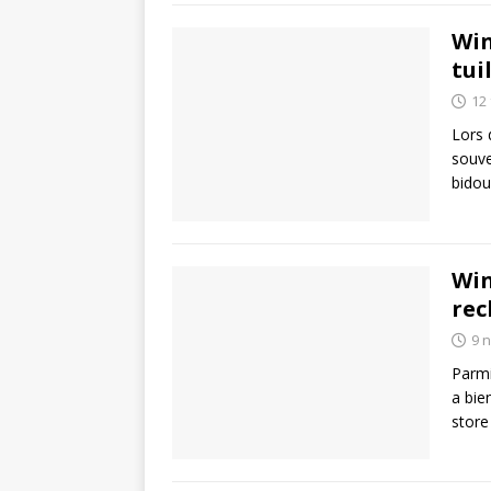
Win
tui
12 
Lors 
souve
bidou
Win
rec
9 
Parmi
a bie
store 