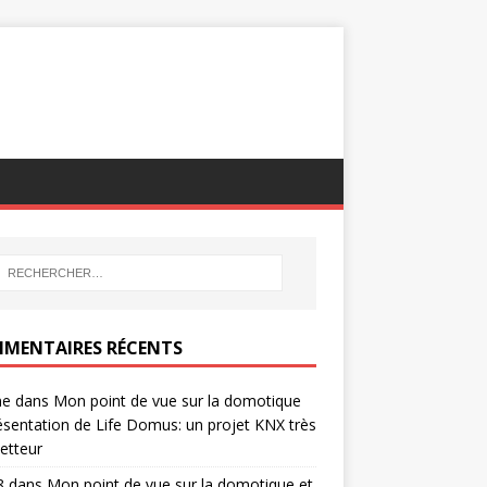
MENTAIRES RÉCENTS
ne
dans
Mon point de vue sur la domotique
ésentation de Life Domus: un projet KNX très
etteur
8
dans
Mon point de vue sur la domotique et