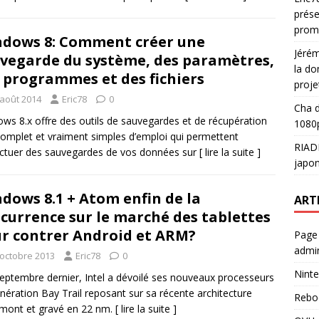
prése
prom
dows 8: Comment créer une
Jéré
vegarde du système, des paramètres,
la do
 programmes et des fichiers
proje
 août 2014
Eric78
0
Cha
d
ws 8.x offre des outils de sauvegardes et de récupération
1080p
complet et vraiment simples d’emploi qui permettent
RIAD
ectuer des sauvegardes de vos données sur
[ lire la suite ]
japon
dows 8.1 + Atom enfin de la
ART
currence sur le marché des tablettes
r contrer Android et ARM?
Page
admin
 octobre 2013
Eric78
0
Ninte
ptembre dernier, Intel a dévoilé ses nouveaux processeurs
nération Bay Trail reposant sur sa récente architecture
Rebo
rmont et gravé en 22 nm.
[ lire la suite ]