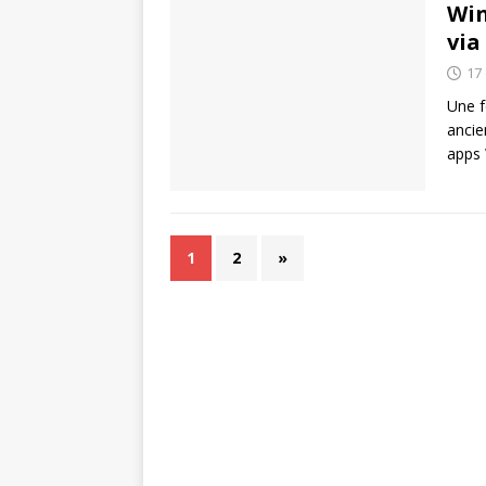
Win
via
17
Une f
ancie
apps 
1
2
»