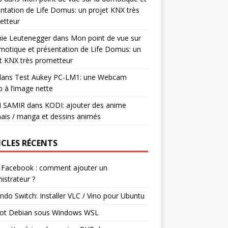
ntation de Life Domus: un projet KNX très
etteur
mie Leutenegger
dans
Mon point de vue sur
motique et présentation de Life Domus: un
t KNX très prometteur
ans
Test Aukey PC-LM1: une Webcam
 à l’image nette
I SAMIR
dans
KODI: ajouter des anime
ais / manga et dessins animés
ICLES RÉCENTS
 Facebook : comment ajouter un
istrateur ?
ndo Switch: Installer VLC / Vino pour Ubuntu
ot Debian sous Windows WSL