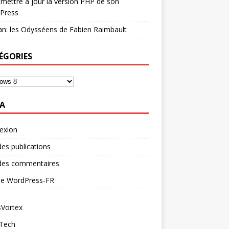
mettre à jour la version PHP de son
Press
n: les Odysséens de Fabien Raimbault
ÉGORIES
A
exion
des publications
 des commentaires
 de WordPress-FR
Vortex
 Tech