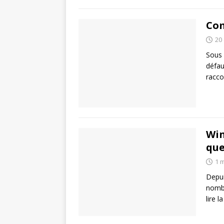
Com
20
Sous 
défau
racco
Win
que
1 
Depui
nombr
lire l