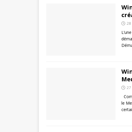
Win
cré
28
L’une
démar
Démar
Win
Med
27
Comme
le Me
cert