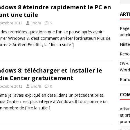
dows 8 éteindre rapidement le PC en
ant une tuile
ART
 octobre 2012
Eric78
5
Page
 des premières questions que l’on se pause après avoir
admin
rer Windows 8, c’est comment arrêter l’ordinateur! Plus de
Ninte
rer > Arrêter! En effet, la
[ lire la suite ]
Rebo
OVH: 
dows 8: télécharger et installer le
Word
ia Center gratuitement
Roma
 octobre 2012
Eric78
0
COM
 je l’avais expliqué en détail dans un précédent billet,
dia Center n’est plus intégré à Windows 8 tout comme un
ain nombre de
[ lire la suite ]
Arka
et pr
prom