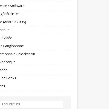
ware / Software
 généralistes
e (Android / iOS)
tique
 / Vidéo
ces anglophone
omonnaie / blockchain
 Robotique
vidéo
s de Geeks
ces