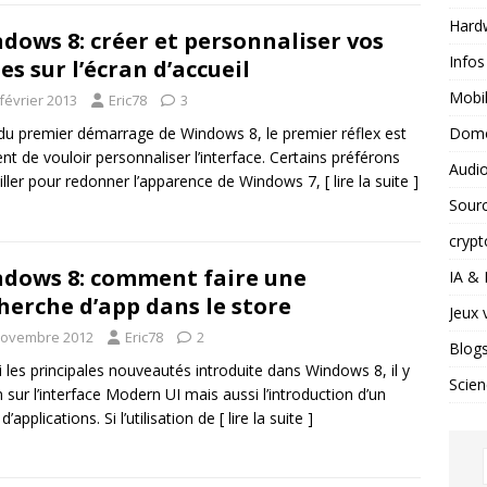
Hard
dows 8: créer et personnaliser vos
Infos
les sur l’écran d’accueil
Mobil
février 2013
Eric78
3
Domo
du premier démarrage de Windows 8, le premier réflex est
nt de vouloir personnaliser l’interface. Certains préférons
Audio
iller pour redonner l’apparence de Windows 7,
[ lire la suite ]
Sour
crypt
dows 8: comment faire une
IA &
herche d’app dans le store
Jeux 
novembre 2012
Eric78
2
Blog
 les principales nouveautés introduite dans Windows 8, il y
Scien
n sur l’interface Modern UI mais aussi l’introduction d’un
d’applications. Si l’utilisation de
[ lire la suite ]