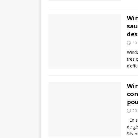
Win
sau
des
19
Windo
très 
d’eff
Win
con
pou
20
En se
de gé
Silve