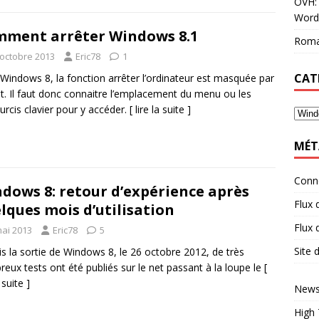
OVH: 
Word
ment arrêter Windows 8.1
Roma
 octobre 2013
Eric78
1
CAT
Windows 8, la fonction arrêter l’ordinateur est masquée par
t. Il faut donc connaitre l’emplacement du menu ou les
urcis clavier pour y accéder.
[ lire la suite ]
MÉT
Conn
dows 8: retour d’expérience après
Flux 
lques mois d’utilisation
Flux
mai 2013
Eric78
5
Site
s la sortie de Windows 8, le 26 octobre 2012, de très
eux tests ont été publiés sur le net passant à la loupe le
[
a suite ]
News
High