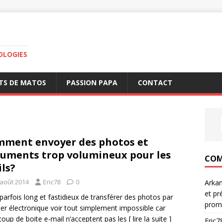
OLOGIES
TS DE MATOS
PASSION PAPA
CONTACT
ment envoyer des photos et
uments trop volumineux pour les
COM
ls?
 août 2014
Eric78
0
Arka
et pr
t parfois long et fastidieux de transférer des photos par
prom
ier électronique voir tout simplement impossible car
oup de boite e-mail n’acceptent pas les
[ lire la suite ]
Eric7