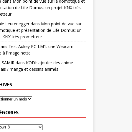
8
dans
Mon point de vue sur la domotique et
ntation de Life Domus: un projet KNX très
etteur
mie Leutenegger
dans
Mon point de vue sur
motique et présentation de Life Domus: un
t KNX très prometteur
ans
Test Aukey PC-LM1: une Webcam
 à l’image nette
I SAMIR
dans
KODI: ajouter des anime
ais / manga et dessins animés
HIVES
ÉGORIES