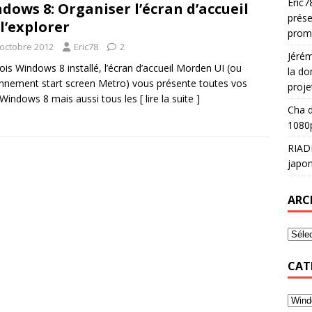
Eric7
dows 8: Organiser l’écran d’accueil
prése
 l’explorer
prom
 octobre 2012
Eric78
2
Jéré
ois Windows 8 installé, l’écran d’accueil Morden UI (ou
la do
nnement start screen Metro) vous présente toutes vos
proje
Windows 8 mais aussi tous les
[ lire la suite ]
Cha
d
1080p
RIAD
japon
ARC
CAT