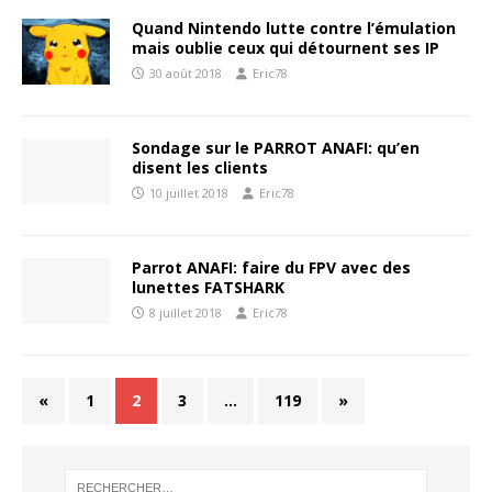
Quand Nintendo lutte contre l’émulation
mais oublie ceux qui détournent ses IP
30 août 2018
Eric78
Sondage sur le PARROT ANAFI: qu’en
disent les clients
10 juillet 2018
Eric78
Parrot ANAFI: faire du FPV avec des
lunettes FATSHARK
8 juillet 2018
Eric78
«
1
2
3
…
119
»