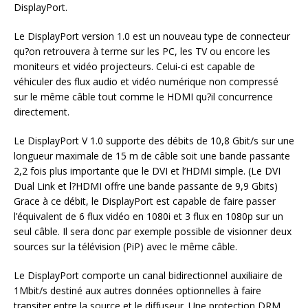
DisplayPort.
Le DisplayPort version 1.0 est un nouveau type de connecteur
qu?on retrouvera à terme sur les PC, les TV ou encore les
moniteurs et vidéo projecteurs. Celui-ci est capable de
véhiculer des flux audio et vidéo numérique non compressé
sur le même câble tout comme le HDMI qu?il concurrence
directement.
Le DisplayPort V 1.0 supporte des débits de 10,8 Gbit/s sur une
longueur maximale de 15 m de câble soit une bande passante
2,2 fois plus importante que le DVI et l’HDMI simple. (Le DVI
Dual Link et l?HDMI offre une bande passante de 9,9 Gbits)
Grace à ce débit, le DisplayPort est capable de faire passer
l’équivalent de 6 flux vidéo en 1080i et 3 flux en 1080p sur un
seul câble. Il sera donc par exemple possible de visionner deux
sources sur la télévision (PiP) avec le même câble.
Le DisplayPort comporte un canal bidirectionnel auxiliaire de
1Mbit/s destiné aux autres données optionnelles à faire
transiter entre la source et le diffuseur. Une protection DRM