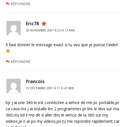
RÉPONDRE
Eric78
20 NOVEMBRE 2007 À 23 H 12 MIN
Il faut donner le message exact si tu veu que je puisse t’aider!
RÉPONDRE
francois
15 DÉCEMBRE 2007 À 11 H 47 MIN
bjr j ai une 360 ki est connectee a wmce de mn pc portable,pr
ca cava ms j ai installe les 2 programmes pr lire le divx sur ma
360,ms kd il me dit d aller dns le wmce de la 360 sur my
videos,je n ai po my videos,px tu me repondre rapidement car