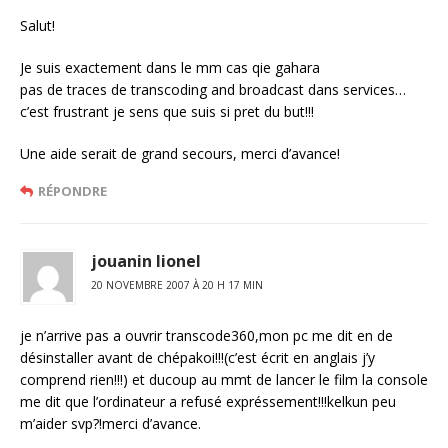
Salut!
Je suis exactement dans le mm cas qie gahara
pas de traces de transcoding and broadcast dans services…
c’est frustrant je sens que suis si pret du but!!!
Une aide serait de grand secours, merci d’avance!
RÉPONDRE
jouanin lionel
20 NOVEMBRE 2007 À 20 H 17 MIN
je n’arrive pas a ouvrir transcode360,mon pc me dit en de
désinstaller avant de chépakoi!!!(c’est écrit en anglais j’y
comprend rien!!!) et ducoup au mmt de lancer le film la console
me dit que l’ordinateur a refusé expréssement!!!kelkun peu
m’aider svp?!merci d’avance.