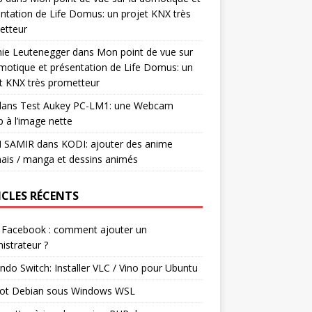
ntation de Life Domus: un projet KNX très
etteur
mie Leutenegger
dans
Mon point de vue sur
motique et présentation de Life Domus: un
t KNX très prometteur
ans
Test Aukey PC-LM1: une Webcam
 à l’image nette
I SAMIR
dans
KODI: ajouter des anime
ais / manga et dessins animés
ICLES RÉCENTS
 Facebook : comment ajouter un
istrateur ?
ndo Switch: Installer VLC / Vino pour Ubuntu
ot Debian sous Windows WSL