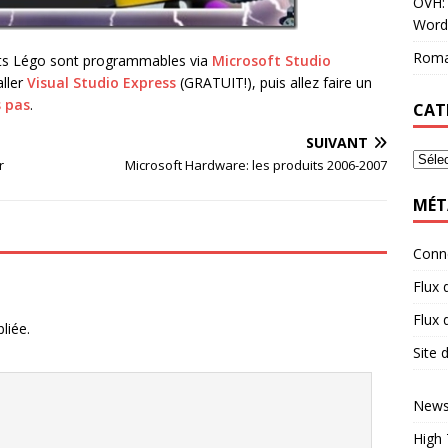
OVH: 
Word
Roma
obots Légo sont programmables via
Microsoft Studio
aller
Visual Studio Express
(GRATUIT!), puis allez faire un
s pas
.
CAT
SUIVANT
r
Microsoft Hardware: les produits 2006-2007
MÉT
Conn
Flux 
Flux
liée.
Site
News
High