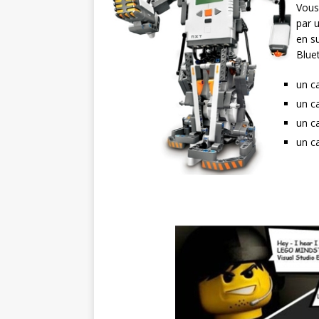
Vous
par 
en s
Blue
un c
un c
un c
un c