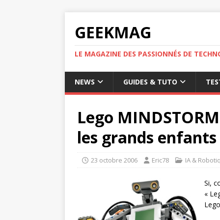
GEEKMAG
LE MAGAZINE DES PASSIONNÉS DE TECHN
NEWS
GUIDES & TUTO
TES
Lego MINDSTORMS 
les grands enfants
23 octobre 2006
Eric78
IA & Roboti
Si, 
« Le
Lego