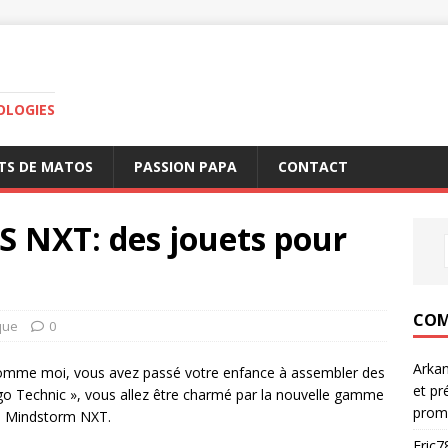
OLOGIES
TS DE MATOS
PASSION PAPA
CONTACT
NXT: des jouets pour
COM
que
0
Arka
comme moi, vous avez passé votre enfance à assembler des
et pr
go Technic », vous allez être charmé par la nouvelle gamme
prom
 Mindstorm NXT.
Eric7