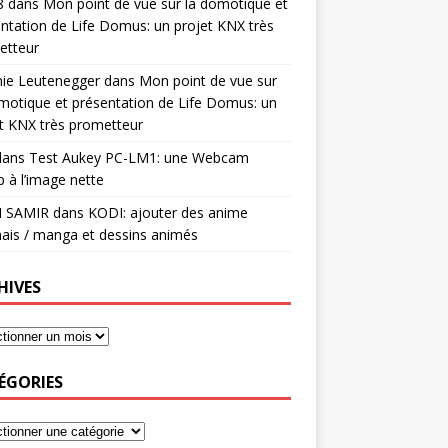
8
dans
Mon point de vue sur la domotique et
ntation de Life Domus: un projet KNX très
etteur
mie Leutenegger
dans
Mon point de vue sur
motique et présentation de Life Domus: un
t KNX très prometteur
ans
Test Aukey PC-LM1: une Webcam
 à l’image nette
I SAMIR
dans
KODI: ajouter des anime
ais / manga et dessins animés
HIVES
ÉGORIES