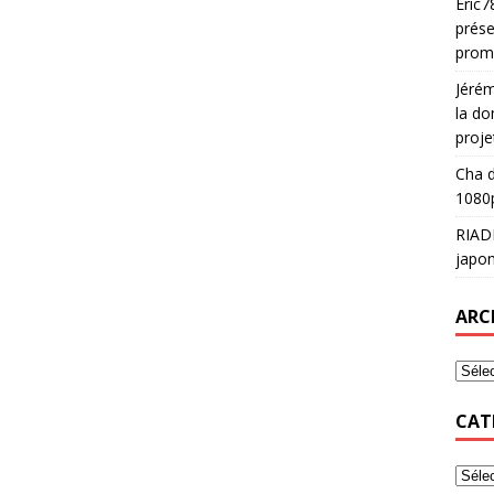
Eric7
prése
prom
Jéré
la do
proje
Cha
d
1080p
RIAD
japon
ARC
CAT