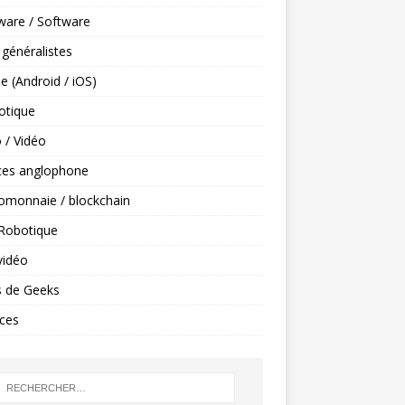
ware / Software
 généralistes
e (Android / iOS)
tique
 / Vidéo
ces anglophone
omonnaie / blockchain
 Robotique
vidéo
s de Geeks
ces