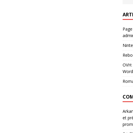
ART
Page
admin
Ninte
Rebo
OVH: 
Word
Roma
COM
Arka
et pr
prom