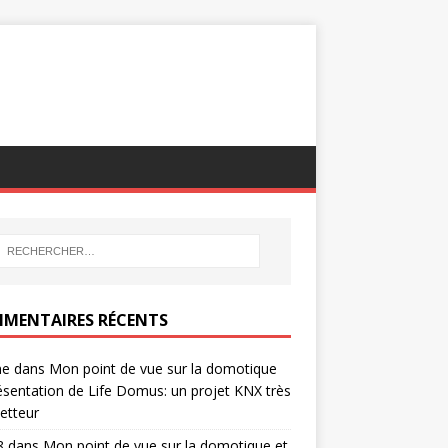
MENTAIRES RÉCENTS
ne
dans
Mon point de vue sur la domotique
ésentation de Life Domus: un projet KNX très
etteur
8
dans
Mon point de vue sur la domotique et