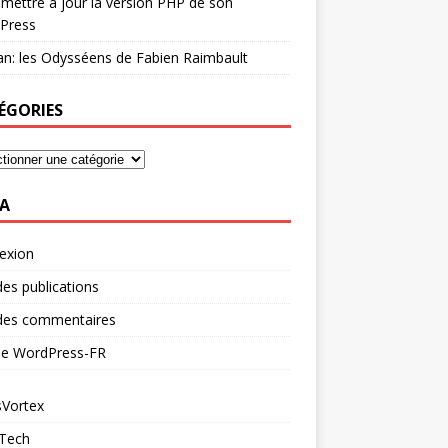
mettre à jour la version PHP de son
Press
n: les Odysséens de Fabien Raimbault
ÉGORIES
A
exion
des publications
 des commentaires
 de WordPress-FR
Vortex
 Tech