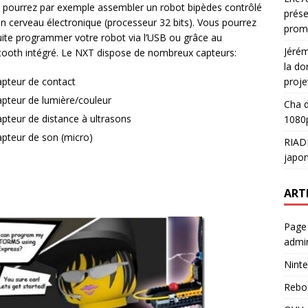
 pourrez par exemple assembler un robot bipèdes contrôlé
prése
un cerveau électronique (processeur 32 bits). Vous pourrez
prom
uite programmer votre robot via l’USB ou grâce au
Jéré
tooth intégré. Le NXT dispose de nombreux capteurs:
la do
proje
apteur de contact
apteur de lumière/couleur
Cha
d
apteur de distance à ultrasons
1080p
apteur de son (micro)
RIAD
japon
ART
Page
admin
Ninte
Rebo