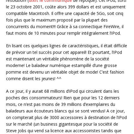
résolution! (
dixit le communiqué
de l’époque). Cet iPod, sorti
le 23 octobre 2001, coûte alors 399 dollars et est uniquement
compatible Macintosh. Il offre une capacité de 5Go, soit cinq
fois plus que le maximum proposé par la plupart des
concurrents du moment!!! Grâce à sa connectique FireWire, il
faut moins de 10 minutes pour remplir intégralement l’iPod.
En lisant ces quelques lignes de caractéristiques, il était difficile
de prévoir un tel succès pour cet appareil! Et pourtant, l’iPod
est maintenant un véritable phénomène de la société
moderne! Le baladeur numérique estampillé d’une grosse
pomme est devenu un véritable objet de mode! C’est fashion
comme disent les jeunes! ^^
A ce jour, il y aurait 68 millions d’iPod qui circulent dans les
poches des consommateurs! Rien que pour les 12 derniers
mois, ce n’est pas moins de 39 millions d’exemplaires du
baladeurs aux écouteurs blancs qui se sont vendus! A ce jour,
on compterait plus de 3000 accessoires à destination de l’iPod
sur le marché (un business gigantesque pour la société de
Steve Jobs qui vend sa licence aux accessoiristes tandis que