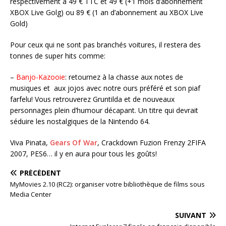
respectivement à 49 € TTC et 49 € (+1 mois d’abonnement
XBOX Live Golg) ou 89 € (1 an d’abonnement au XBOX Live
Gold)
Pour ceux qui ne sont pas branchés voitures, il restera des
tonnes de super hits comme:
–
Banjo-Kazooie
: retournez à la chasse aux notes de
musiques et aux jojos avec notre ours préféré et son piaf
farfelu! Vous retrouverez Gruntilda et de nouveaux
personnages plein d’humour décapant. Un titre qui devrait
séduire les nostalgiques de la Nintendo 64.
Viva Pinata,
Gears Of War
, Crackdown Fuzion Frenzy 2FIFA
2007, PES6… il y en aura pour tous les goûts!
PRÉCÉDENT
MyMovies 2.10 (RC2): organiser votre bibliothèque de films sous
Media Center
SUIVANT