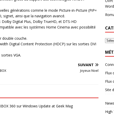
OVH: 
Word
uvelles générations comme le mode Picture-in-Picture (PiP=
Roma
D, signet, ainsi que la navigation avancé.
n: Dolby Digital Plus, Dolby TrueHD, et DTS-HD
ompatible avec les systèmes Home Cinema avec possibilité
CAT
r double couche.
width Digital Content Protection (HDCP) sur les sorties DVI
MÉT
 sorties VGA.
Conn
SUIVANT
XBOX
Joyeux Noel
Flux 
Flux
Site
News
a XBOX 360 sur Windows Update at Geek Mag
High