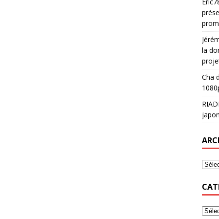
Eric7
prése
prom
Jéré
la do
proje
Cha
d
1080p
RIAD
japon
ARC
CAT