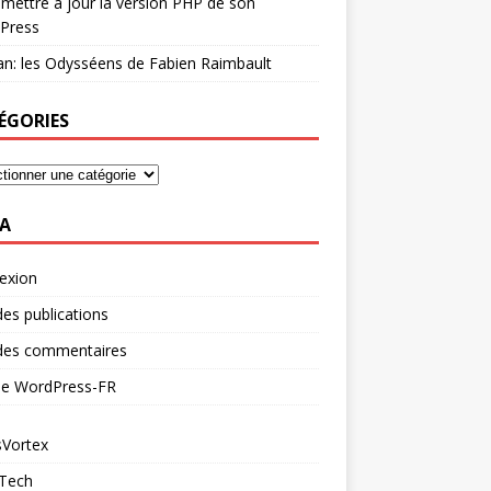
mettre à jour la version PHP de son
Press
n: les Odysséens de Fabien Raimbault
ÉGORIES
A
exion
des publications
 des commentaires
 de WordPress-FR
Vortex
 Tech