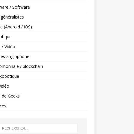
ware / Software
 généralistes
e (Android / iOS)
tique
 / Vidéo
ces anglophone
omonnaie / blockchain
 Robotique
vidéo
s de Geeks
ces