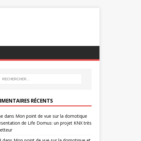
MENTAIRES RÉCENTS
ne
dans
Mon point de vue sur la domotique
ésentation de Life Domus: un projet KNX très
etteur
8
dans
Mon point de vue sur la domotique et