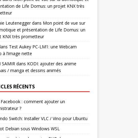
ntation de Life Domus: un projet KNX très
etteur
mie Leutenegger
dans
Mon point de vue sur
motique et présentation de Life Domus: un
t KNX très prometteur
ans
Test Aukey PC-LM1: une Webcam
 à l’image nette
I SAMIR
dans
KODI: ajouter des anime
ais / manga et dessins animés
ICLES RÉCENTS
 Facebook : comment ajouter un
istrateur ?
ndo Switch: Installer VLC / Vino pour Ubuntu
ot Debian sous Windows WSL