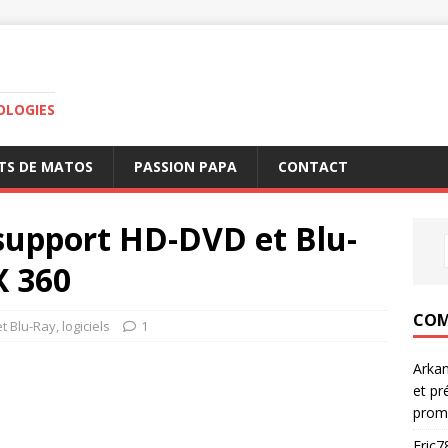
OLOGIES
TS DE MATOS
PASSION PAPA
CONTACT
support HD-DVD et Blu-
X 360
COM
t Blu-Ray
,
logiciels
1
Arka
et pr
prom
Eric7