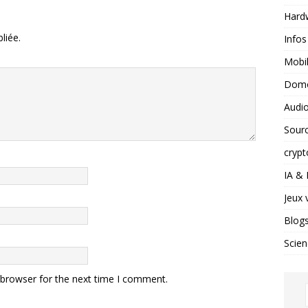
Hard
liée.
Infos
Mobil
Domo
Audio
Sour
crypt
IA &
Jeux 
Blog
Scien
 browser for the next time I comment.