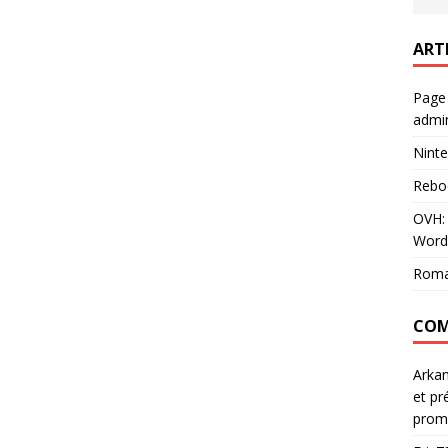
ART
Page
admin
Ninte
Rebo
OVH: 
Word
Roma
COM
Arka
et pr
prom