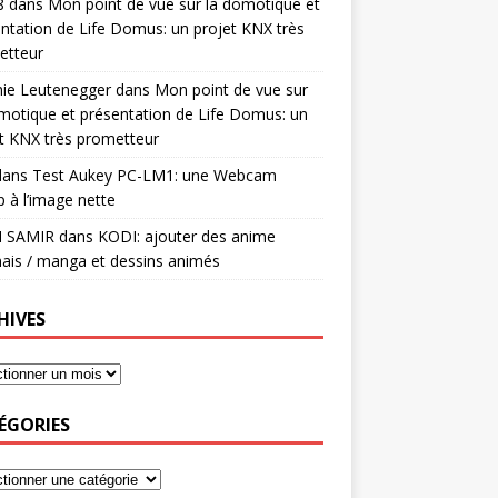
8
dans
Mon point de vue sur la domotique et
ntation de Life Domus: un projet KNX très
etteur
mie Leutenegger
dans
Mon point de vue sur
motique et présentation de Life Domus: un
t KNX très prometteur
ans
Test Aukey PC-LM1: une Webcam
 à l’image nette
I SAMIR
dans
KODI: ajouter des anime
ais / manga et dessins animés
HIVES
ÉGORIES