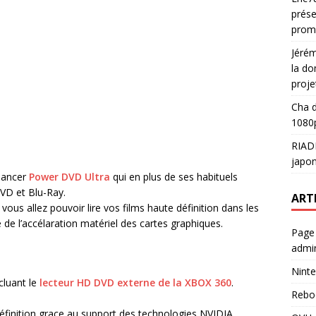
prése
prom
Jéré
la do
proje
Cha
d
1080p
RIAD
japon
 lancer
Power DVD Ultra
qui en plus de ses habituels
DVD et Blu-Ray.
ART
us allez pouvoir lire vos films haute définition dans les
te de l’accélaration matériel des cartes graphiques.
Page
admin
Ninte
cluant le
lecteur HD DVD externe de la XBOX 360
.
Rebo
définition grace au support des technologies NVIDIA