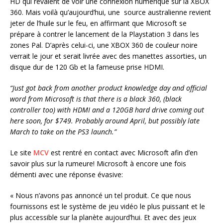
HD qui rêvaient de voir une connexion numérique sur la XBOX
360. Mais voilà qu’aujourd’hui, une source australienne revient
jeter de l’huile sur le feu, en affirmant que Microsoft se
prépare à contrer le lancement de la Playstation 3 dans les
zones Pal. D’après celui-ci, une XBOX 360 de couleur noire
verrait le jour et serait livrée avec des manettes assorties, un
disque dur de 120 Gb et la fameuse prise HDMI.
“Just got back from another product knowledge day and official
word from Microsoft is that there is a black 360, (black
controller too) with HDMI and a 120GB hard drive coming out
here soon, for $749. Probably around April, but possibly late
March to take on the PS3 launch.”
Le site
MCV
est rentré en contact avec Microsoft afin d’en
savoir plus sur la rumeure! Microsoft à encore une fois
démenti avec une réponse évasive:
« Nous n’avons pas annoncé un tel produit. Ce que nous
fournissons est le système de jeu vidéo le plus puissant et le
plus accessible sur la planète aujourd’hui. Et avec des jeux