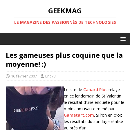
GEEKMAG
LE MAGAZINE DES PASSIONNÉS DE TECHNOLOGIES
Les gameuses plus coquine que la
moyenne! :)
16 février 2007
Eric78
Le site de
Canard Plus
relaye
en ce lendemain de St Valentin
le résultat d’une enquête pour le
moins amusante mené par
Gametart.com
. Si l’on en croit
les résultats du sondage réalisé
au près d’un