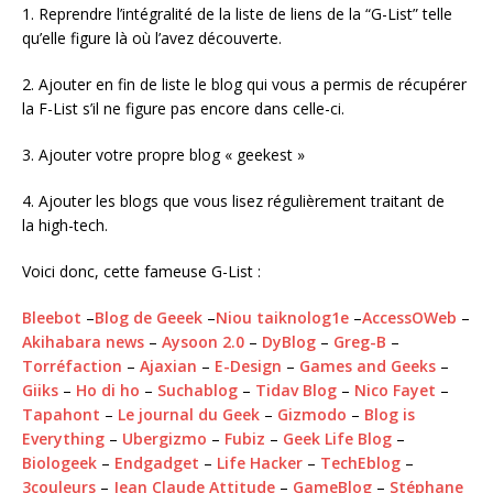
1. Reprendre l’intégralité de la liste de liens de la “G-List” telle
qu’elle figure là où l’avez découverte.
2. Ajouter en fin de liste le blog qui vous a permis de récupérer
la F-List s’il ne figure pas encore dans celle-ci.
3. Ajouter votre propre blog « geekest »
4. Ajouter les blogs que vous lisez régulièrement traitant de
la high-tech.
Voici donc, cette fameuse G-List :
Bleebot
–
Blog de Geeek
–
Niou taiknolog1e
–
AccessOWeb
–
Akihabara news
–
Aysoon 2.0
–
DyBlog
–
Greg-B
–
Torréfaction
–
Ajaxian
–
E-Design
–
Games and Geeks
–
Giiks
–
Ho di ho
–
Suchablog
–
Tidav Blog
–
Nico Fayet
–
Tapahont
–
Le journal du Geek
–
Gizmodo
–
Blog is
Everything
–
Ubergizmo
–
Fubiz
–
Geek Life Blog
–
Biologeek
–
Endgadget
–
Life Hacker
–
TechEblog
–
3couleurs
–
Jean Claude Attitude
–
GameBlog
–
Stéphane