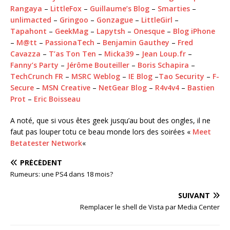
Rangaya
–
LittleFox
–
Guillaume’s Blog
–
Smarties
–
unlimacted
–
Gringoo
–
Gonzague
–
LittleGirl
–
Tapahont
–
GeekMag
–
Lapytsh
–
Onesque
–
Blog iPhone
–
M@tt
–
PassionaTech
–
Benjamin Gauthey
–
Fred
Cavazza
–
T’as Ton Ten
–
Micka39
–
Jean Loup.fr
–
Fanny’s Party
–
Jérôme Bouteiller
–
Boris Schapira
–
TechCrunch FR
–
MSRC Weblog
–
IE Blog
–
Tao Security
–
F-
Secure
–
MSN Creative
–
NetGear Blog
–
R4v4v4
–
Bastien
Prot
–
Eric Boisseau
A noté, que si vous êtes geek jusqu’au bout des ongles, il ne
faut pas louper totu ce beau monde lors des soirées «
Meet
Betatester Network
«
PRÉCÉDENT
Rumeurs: une PS4 dans 18 mois?
SUIVANT
Remplacer le shell de Vista par Media Center