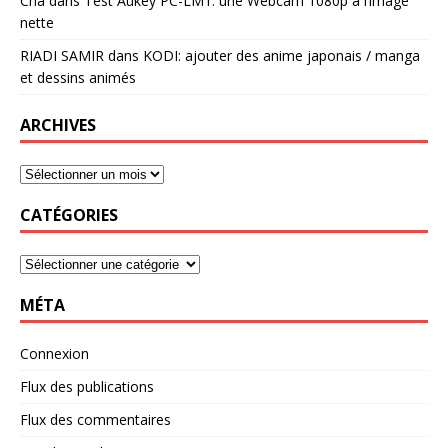
Cha
dans
Test Aukey PC-LM1: une Webcam 1080p à l’image
nette
RIADI SAMIR
dans
KODI: ajouter des anime japonais / manga
et dessins animés
ARCHIVES
CATÉGORIES
MÉTA
Connexion
Flux des publications
Flux des commentaires