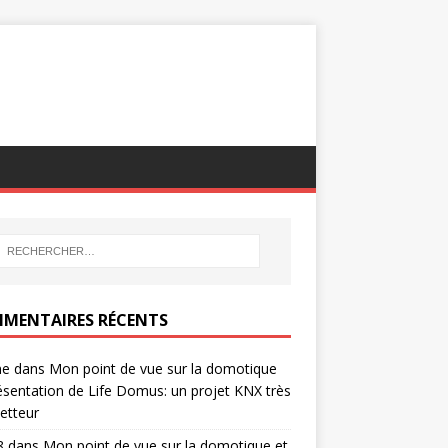
MENTAIRES RÉCENTS
ne
dans
Mon point de vue sur la domotique
ésentation de Life Domus: un projet KNX très
etteur
8
dans
Mon point de vue sur la domotique et