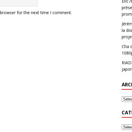
Eric7
prése
 browser for the next time I comment.
prom
Jéré
la do
proje
Cha
d
1080p
RIAD
japon
ARC
CAT