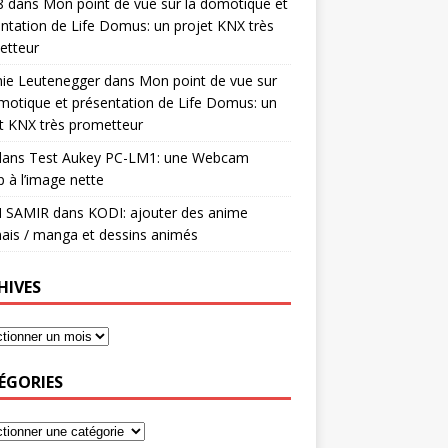
8
dans
Mon point de vue sur la domotique et
ntation de Life Domus: un projet KNX très
etteur
mie Leutenegger
dans
Mon point de vue sur
motique et présentation de Life Domus: un
t KNX très prometteur
ans
Test Aukey PC-LM1: une Webcam
 à l’image nette
I SAMIR
dans
KODI: ajouter des anime
ais / manga et dessins animés
HIVES
ÉGORIES