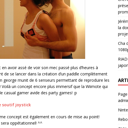
prése
prom
Jéré
la do
proje
Cha
d
1080p
RIAD
japon
en avoir assé de voir son mec passé plus d’heures à
nt de se lancer dans la création d’un paddle complètement
ART
utien george munit de 6 senseurs permettant de reproduire les
 Voilà un concept encore plus immersif que la Wiimote qui
 de casual gamer avide des party games! :p
Page
admin
e soutif joystick
Ninte
ême concept est également en cours de mise au point!
Rebo
k sera oppétationnel! ^^