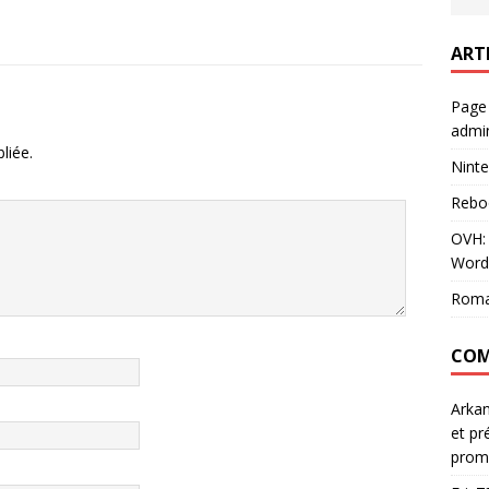
ART
Page
admin
liée.
Ninte
Rebo
OVH: 
Word
Roma
COM
Arka
et pr
prom