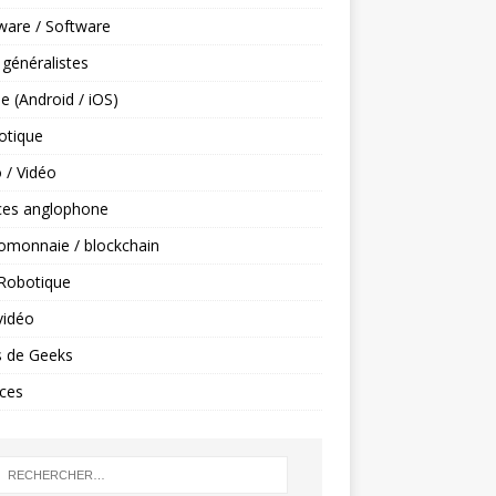
ware / Software
 généralistes
e (Android / iOS)
tique
 / Vidéo
ces anglophone
omonnaie / blockchain
 Robotique
vidéo
s de Geeks
ces