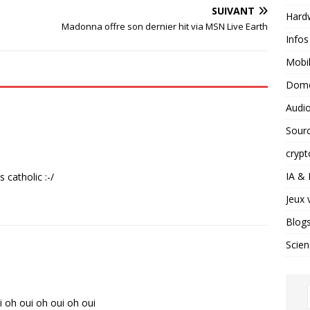
SUIVANT
Hard
Madonna offre son dernier hit via MSN Live Earth
Infos
Mobil
Domo
Audio
Sour
crypt
IA &
 catholic :-/
Jeux 
Blog
Scien
ui oh oui oh oui oh oui