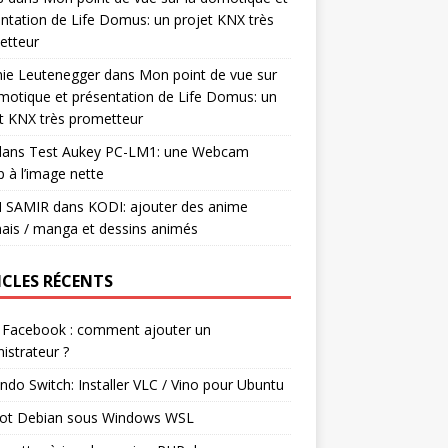
ntation de Life Domus: un projet KNX très
etteur
mie Leutenegger
dans
Mon point de vue sur
motique et présentation de Life Domus: un
t KNX très prometteur
ans
Test Aukey PC-LM1: une Webcam
 à l’image nette
I SAMIR
dans
KODI: ajouter des anime
ais / manga et dessins animés
ICLES RÉCENTS
 Facebook : comment ajouter un
istrateur ?
ndo Switch: Installer VLC / Vino pour Ubuntu
ot Debian sous Windows WSL