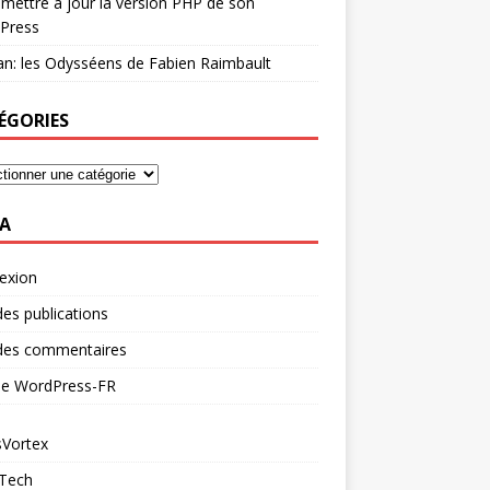
mettre à jour la version PHP de son
Press
n: les Odysséens de Fabien Raimbault
ÉGORIES
A
exion
des publications
 des commentaires
 de WordPress-FR
Vortex
 Tech