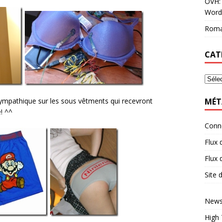
OVH: 
Word
Roma
CAT
MÉT
 sympathique sur les sous vêtments qui recevront
! ^^
Conn
Flux 
Flux
Site
News
High