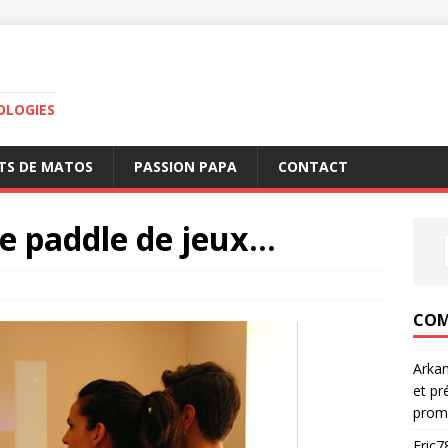
OLOGIES
TS DE MATOS
PASSION PAPA
CONTACT
re paddle de jeux…
COM
Arka
et pr
prom
Eric7