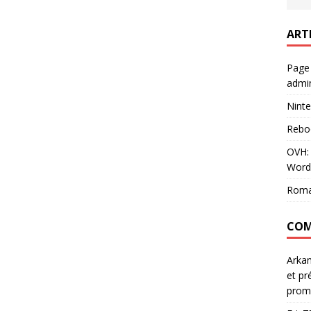
ART
Page
admin
Ninte
Rebo
OVH: 
Word
Roma
COM
Arka
et pr
prom