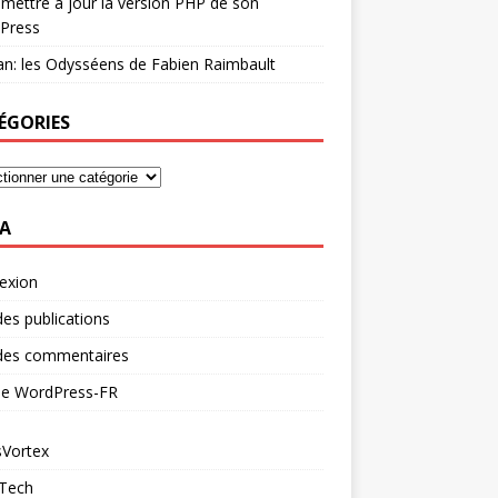
mettre à jour la version PHP de son
Press
n: les Odysséens de Fabien Raimbault
ÉGORIES
A
exion
des publications
 des commentaires
 de WordPress-FR
Vortex
 Tech