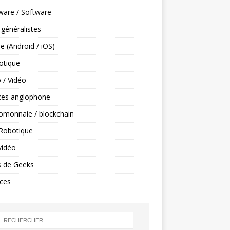
ware / Software
 généralistes
e (Android / iOS)
tique
 / Vidéo
ces anglophone
omonnaie / blockchain
 Robotique
vidéo
s de Geeks
ces