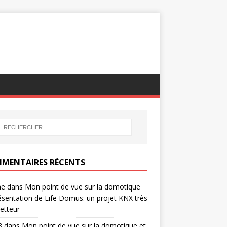
MENTAIRES RÉCENTS
ne
dans
Mon point de vue sur la domotique
ésentation de Life Domus: un projet KNX très
etteur
8
dans
Mon point de vue sur la domotique et