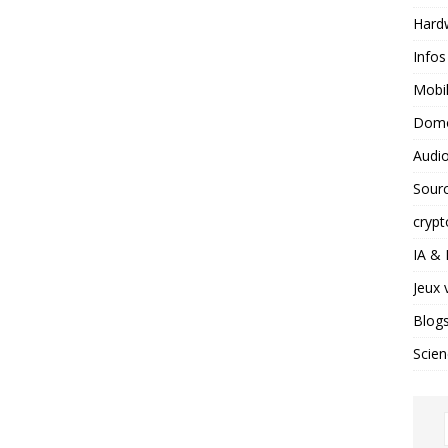
Hard
Infos
Mobil
Domo
Audio
Sour
crypt
IA &
Jeux 
Blog
Scien