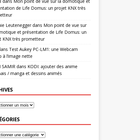
8
dans
Mon point de vue sur la domotique et
ntation de Life Domus: un projet KNX très
etteur
mie Leutenegger
dans
Mon point de vue sur
motique et présentation de Life Domus: un
t KNX très prometteur
ans
Test Aukey PC-LM1: une Webcam
 à l’image nette
I SAMIR
dans
KODI: ajouter des anime
ais / manga et dessins animés
HIVES
ÉGORIES