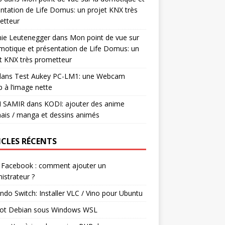
ntation de Life Domus: un projet KNX très
etteur
mie Leutenegger
dans
Mon point de vue sur
motique et présentation de Life Domus: un
t KNX très prometteur
ans
Test Aukey PC-LM1: une Webcam
 à l’image nette
I SAMIR
dans
KODI: ajouter des anime
ais / manga et dessins animés
ICLES RÉCENTS
 Facebook : comment ajouter un
istrateur ?
ndo Switch: Installer VLC / Vino pour Ubuntu
ot Debian sous Windows WSL