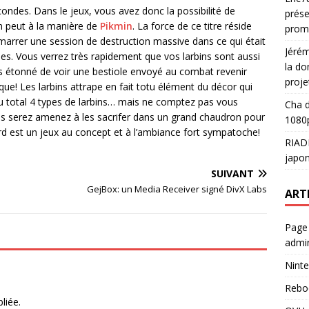
ndes. Dans le jeux, vous avez donc la possibilité de
prése
n peut à la manière de
Pikmin
. La force de ce titre réside
prom
marrer une session de destruction massive dans ce qui était
Jéré
nes. Vous verrez très rapidement que vos larbins sont aussi
la do
 étonné de voir une bestiole envoyé au combat revenir
proje
sque! Les larbins attrape en fait totu élément du décor qui
 au total 4 types de larbins… mais ne comptez pas vous
Cha
d
ous serez amenez à les sacrifer dans un grand chaudron pour
1080p
rd est un jeux au concept et à l’ambiance fort sympatoche!
RIAD
japon
SUIVANT
GejBox: un Media Receiver signé DivX Labs
ART
Page
admin
Ninte
Rebo
liée.