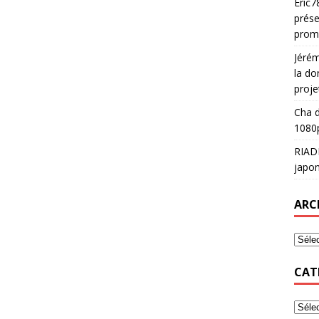
Eric7
prése
prom
Jéré
la do
proje
Cha
d
1080p
RIAD
japon
ARC
CAT