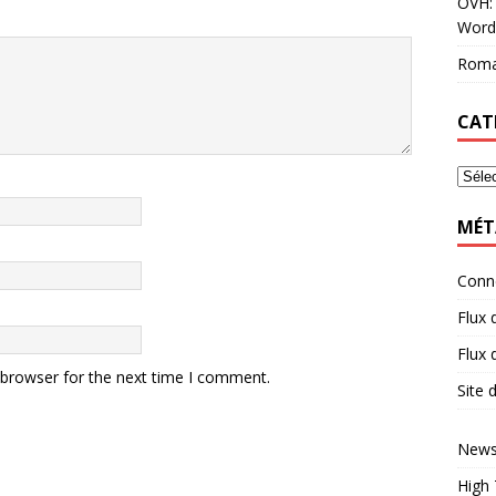
OVH: 
Word
Roma
CAT
MÉT
Conn
Flux 
Flux
 browser for the next time I comment.
Site
News
High