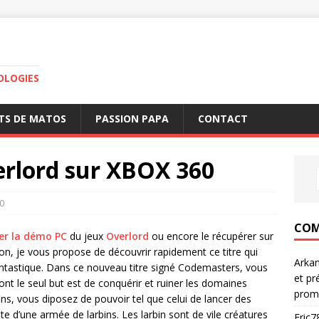
OLOGIES
TS DE MATOS
PASSION PAPA
CONTACT
erlord sur XBOX 360
0
COM
er la démo PC
du jeux
Overlord
ou encore le récupérer sur
on, je vous propose de découvrir rapidement ce titre qui
Arka
ntastique. Dans ce nouveau titre signé Codemasters, vous
et pr
ont le seul but est de conquérir et ruiner les domaines
prom
ins, vous diposez de pouvoir tel que celui de lancer des
te d’une armée de larbins. Les larbin sont de vile créatures
Eric7