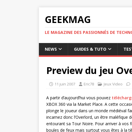
GEEKMAG
LE MAGAZINE DES PASSIONNÉS DE TECHN
NEWS
GUIDES & TUTO
TES
Preview du jeu Ov
11 juin 2007
Eric78
Jeux Video
A partir d’aujourd’hui vous pouvez
télécharg
XBOX 360 via la Market Place. A cette occasi
plonge le joueur dans un monde médiéval fa
incarnez donc l’Overlord, un être maléfique d
entourant sa Tour Noire. Pour arriver à vos f
boules de feux mais surtout vous êtes à la tê