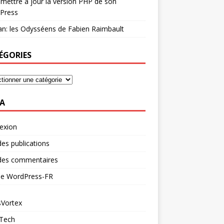
mettre à jour la version PHP de son
Press
n: les Odysséens de Fabien Raimbault
ÉGORIES
A
exion
des publications
 des commentaires
 de WordPress-FR
Vortex
 Tech