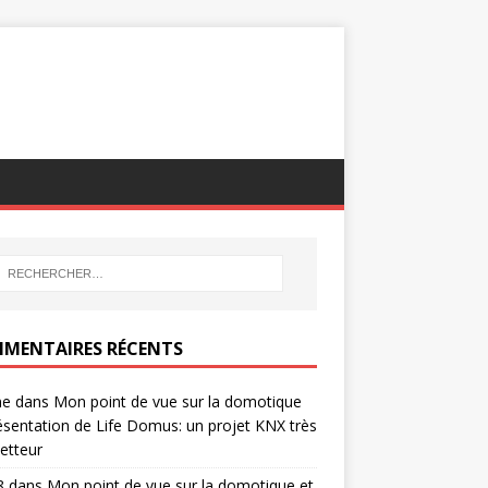
MENTAIRES RÉCENTS
ne
dans
Mon point de vue sur la domotique
ésentation de Life Domus: un projet KNX très
etteur
8
dans
Mon point de vue sur la domotique et