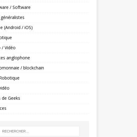
ware / Software
 généralistes
e (Android / iOS)
tique
 / Vidéo
ces anglophone
omonnaie / blockchain
 Robotique
vidéo
s de Geeks
ces