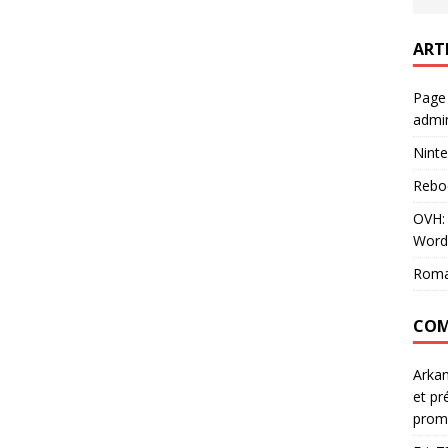
ART
Page
admin
Ninte
Rebo
OVH: 
Word
Roma
COM
Arka
et pr
prom