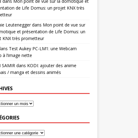
8
dans
Mon point de vue sur la domotique et
ntation de Life Domus: un projet KNX très
etteur
mie Leutenegger
dans
Mon point de vue sur
motique et présentation de Life Domus: un
t KNX très prometteur
ans
Test Aukey PC-LM1: une Webcam
 à l’image nette
I SAMIR
dans
KODI: ajouter des anime
ais / manga et dessins animés
HIVES
ÉGORIES