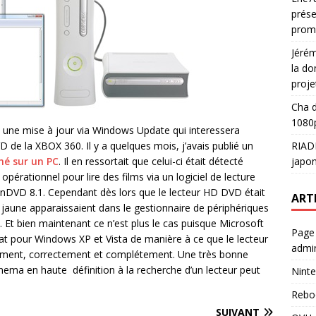
prése
prom
Jéré
la do
proje
Cha
d
1080p
on une mise à jour via Windows Update qui interessera
RIAD
 de la XBOX 360. Il y a quelques mois, j’avais publié un
japon
ché sur un PC
. Il en ressortait que celui-ci était détecté
érationnel pour lire des films via un logiciel de lecture
nDVD 8.1. Cependant dès lors que le lecteur HD DVD était
ART
 jaune apparaissaient dans le gestionnaire de périphériques
lé. Et bien maintenant ce n’est plus le cas puisque Microsoft
Page
at pour Windows XP et Vista de manière à ce que le lecteur
admin
ment, correctement et complétement. Une très bonne
ema en haute définition à la recherche d’un lecteur peut
Ninte
Rebo
SUIVANT