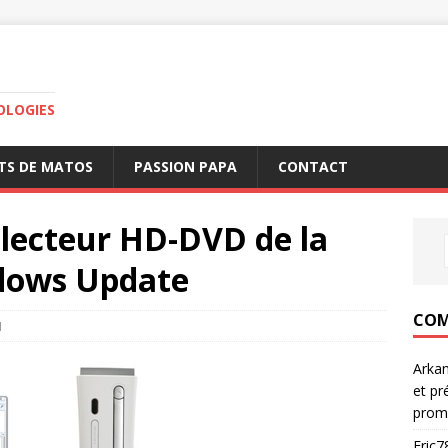
OLOGIES
TS DE MATOS
PASSION PAPA
CONTACT
e lecteur HD-DVD de la
dows Update
COM
1
Arka
et pr
prom
Eric7