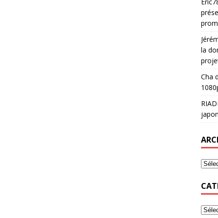
Eric7
prése
prom
Jéré
la do
proje
Cha
d
1080p
RIAD
japon
ARC
CAT