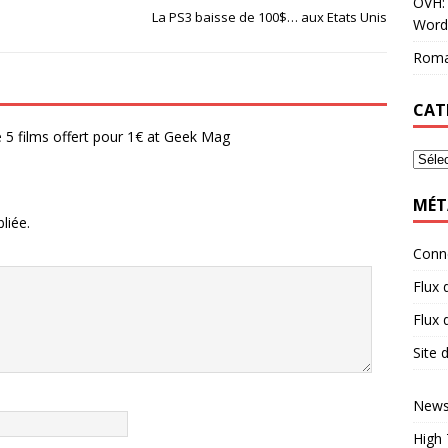
OVH: 
La PS3 baisse de 100$… aux Etats Unis
Word
Roma
CAT
5 films offert pour 1€ at Geek Mag
MÉT
liée.
Conn
Flux 
Flux
Site
News
High