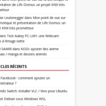
ntation de Life Domus: un projet KNX très
etteur
mie Leutenegger
dans
Mon point de vue sur
motique et présentation de Life Domus: un
t KNX très prometteur
ans
Test Aukey PC-LM1: une Webcam
 à l’image nette
I SAMIR
dans
KODI: ajouter des anime
ais / manga et dessins animés
ICLES RÉCENTS
 Facebook : comment ajouter un
istrateur ?
ndo Switch: Installer VLC / Vino pour Ubuntu
ot Debian sous Windows WSL