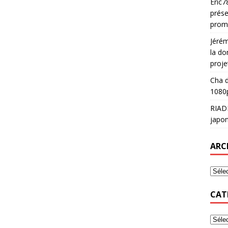
Eric7
prése
prom
Jéré
la do
proje
Cha
d
1080p
RIAD
japon
ARC
CAT