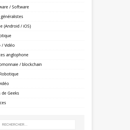
ware / Software
 généralistes
e (Android / iOS)
tique
 / Vidéo
ces anglophone
omonnaie / blockchain
 Robotique
vidéo
s de Geeks
ces