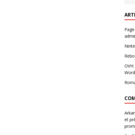
ART
Page
admin
Ninte
Rebo
OVH: 
Word
Roma
COM
Arka
et pr
prom