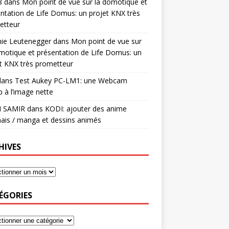
8
dans
Mon point de vue sur la domotique et
ntation de Life Domus: un projet KNX très
etteur
mie Leutenegger
dans
Mon point de vue sur
motique et présentation de Life Domus: un
t KNX très prometteur
ans
Test Aukey PC-LM1: une Webcam
 à l’image nette
I SAMIR
dans
KODI: ajouter des anime
ais / manga et dessins animés
HIVES
ÉGORIES