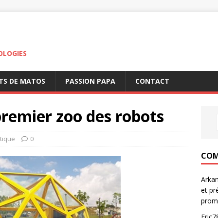
OLOGIES
TS DE MATOS
PASSION PAPA
CONTACT
premier zoo des robots
tique
0
COM
Arka
et pr
prom
Eric7