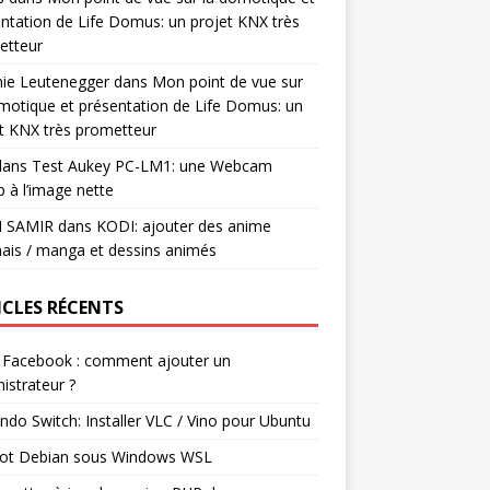
ntation de Life Domus: un projet KNX très
etteur
mie Leutenegger
dans
Mon point de vue sur
motique et présentation de Life Domus: un
t KNX très prometteur
ans
Test Aukey PC-LM1: une Webcam
 à l’image nette
I SAMIR
dans
KODI: ajouter des anime
ais / manga et dessins animés
ICLES RÉCENTS
 Facebook : comment ajouter un
istrateur ?
ndo Switch: Installer VLC / Vino pour Ubuntu
ot Debian sous Windows WSL