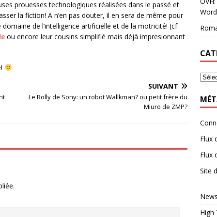
OVH: 
euses prouesses technologiques réalisées dans le passé et
Word
épasser la fiction! A n’en pas douter, il en sera de même pour
omaine de l’intelligence artificielle et de la motricité! (cf
Roma
de
ou encore leur cousins simplifié mais déjà impresionnant
CAT
e!
SUIVANT
nt
Le Rolly de Sony: un robot Wallkman? ou petit frère du
MÉT
Miuro de ZMP?
Conn
Flux 
Flux
Site
liée.
News
High