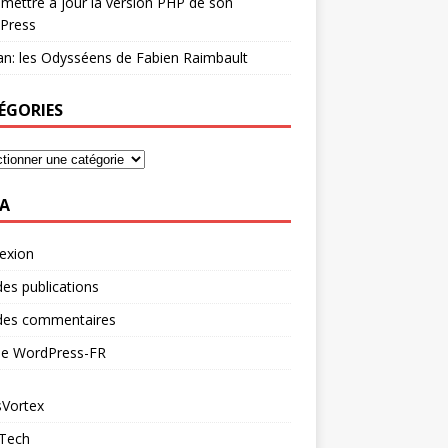
mettre à jour la version PHP de son
Press
n: les Odysséens de Fabien Raimbault
ÉGORIES
A
exion
des publications
 des commentaires
 de WordPress-FR
Vortex
 Tech