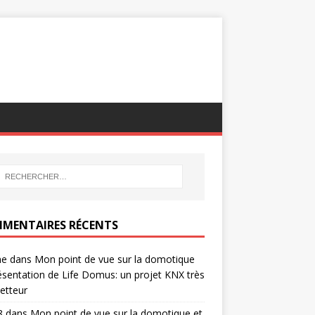
MENTAIRES RÉCENTS
ne
dans
Mon point de vue sur la domotique
ésentation de Life Domus: un projet KNX très
etteur
8
dans
Mon point de vue sur la domotique et