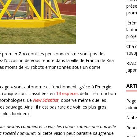
prése
prom
Jéré
la do
proje
Cha
d
1080p
e premier Zoo dont les pensionnaires ne sont pas des
 l’occasion de vous rendre dans la ville de Franca de Xira
RIAD
 pas moins de 45 robots emprisonnés sous un dome
japon
ART
 cage » sont autonome et fonctionnent grâce à l’énergie
ctronique sont classifiées en
14 espèces
définit en fonction
morphologies. Le
New Scientist
, observe même que les
Page
sauvage. Ainsi, il n’est pas rare de voir les plus gros
admin
le plus lumineux!
Ninte
ous devons commencer à voir les robots comme une nouvelle
Rebo
a société humaine”.
Si cette vision peut paraitre saugrenue