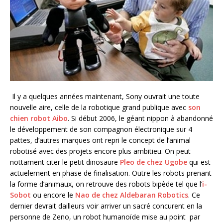
Il y a quelques années maintenant, Sony ouvrait une toute
nouvelle aire, celle de la robotique grand publique avec
son
chien robot Aibo
. Si début 2006, le géant nippon à abandonné
le développement de son compagnon électronique sur 4
pattes, d’autres marques ont repri le concept de l’animal
robotisé avec des projets encore plus ambitieu. On peut
nottament citer le petit dinosaure
Pleo de chez Ugobe
qui est
actuelement en phase de finalisation. Outre les robots prenant
la forme d’animaux, on retrouve des robots bipède tel que l’
i-
Sobot
ou encore le
Nao de chez Aldebaran Robotics
. Ce
dernier devrait dailleurs voir arriver un sacré concurent en la
personne de Zeno, un robot humanoïde mise au point par