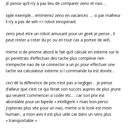
JE pense qu’il n’y a pas lieu de comparer zeno et nao….
siple exemple… emmenez zeno en vacances …. si par malheur
il n’y a pas de wifi => robot innoperant
zeno peut etre un robot amusant pour un geek je pense , il
peut rester a coter du pc ou en tout cas a portee de wifi,
meme si de priome abord le fait qu’il calcule en externe sur le
pc perettrais d’effectuer des tache plus complexe rien
n’empeche nao de se connecter a un pc pour effectuer une
tache via calculateur externe si l commande lui est donée…
ceci dit la difference de prix n’est pas a negliger… je pense
d’ailleur que c’est ce qui ferait son succes aupres de plus jeune
qui veulent commencer a coder etc…. car son prix est
abordable pour un bipede « intelligent » mais bon perso
j’opterais plus vite pour un nao, meme si le look est moin
humain , a mon avis il est plus utile car dans un sens plus
« transportable »