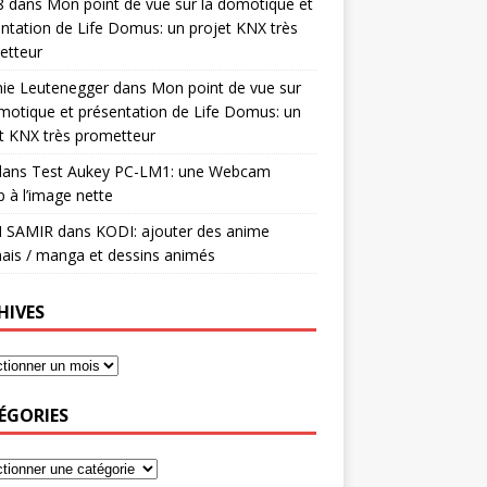
8
dans
Mon point de vue sur la domotique et
ntation de Life Domus: un projet KNX très
etteur
mie Leutenegger
dans
Mon point de vue sur
motique et présentation de Life Domus: un
t KNX très prometteur
ans
Test Aukey PC-LM1: une Webcam
 à l’image nette
I SAMIR
dans
KODI: ajouter des anime
ais / manga et dessins animés
HIVES
ÉGORIES