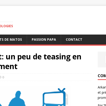
OLOGIES
TS DE MATOS
PASSION PAPA
CONTACT
: un peu de teasing en
ement
COM
0
Arka
et pr
prom
Eric7