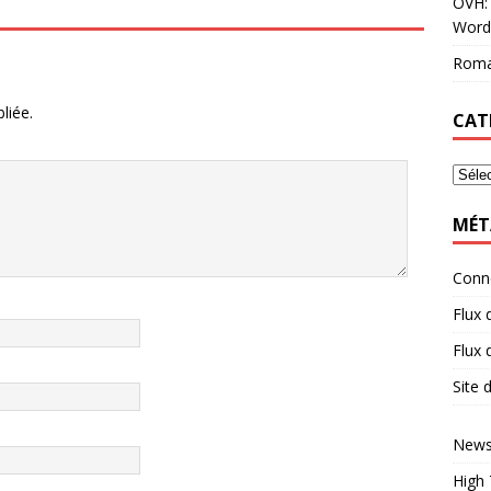
OVH: 
Word
Roma
liée.
CAT
MÉT
Conn
Flux 
Flux
Site
News
High