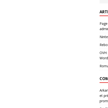
ART
Page
admin
Ninte
Rebo
OVH: 
Word
Roma
COM
Arka
et pr
prom