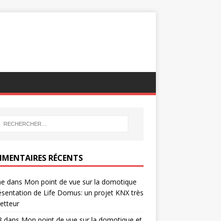
MENTAIRES RÉCENTS
ne
dans
Mon point de vue sur la domotique
ésentation de Life Domus: un projet KNX très
etteur
8
dans
Mon point de vue sur la domotique et