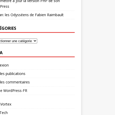
mettre à jour la version PHP de son
Press
n: les Odysséens de Fabien Raimbault
ÉGORIES
A
exion
des publications
 des commentaires
 de WordPress-FR
Vortex
 Tech