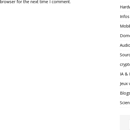
 browser for the next time I comment.
Hard
Infos
Mobil
Domo
Audio
Sour
crypt
IA &
Jeux 
Blog
Scien