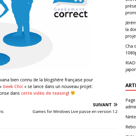
prése
prom
Jéré
la do
proje
Cha
d
1080p
RIAD
japon
vana bien connu de la blogshère française pour
ART
 «
Geek Chic
» se lance dans un nouveau projet:
éponse dans
cette vidéo de teasing
!
Page
SUIVANT
admin
is
Games for Windows Live passe en version 1.2
Ninte
Rebo