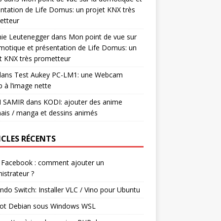
ntation de Life Domus: un projet KNX très
etteur
mie Leutenegger
dans
Mon point de vue sur
motique et présentation de Life Domus: un
t KNX très prometteur
ans
Test Aukey PC-LM1: une Webcam
 à l’image nette
I SAMIR
dans
KODI: ajouter des anime
ais / manga et dessins animés
ICLES RÉCENTS
 Facebook : comment ajouter un
istrateur ?
ndo Switch: Installer VLC / Vino pour Ubuntu
ot Debian sous Windows WSL