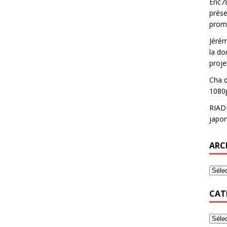
Eric7
prése
prom
Jéré
la do
proje
Cha
d
1080p
RIAD
japon
ARC
CAT