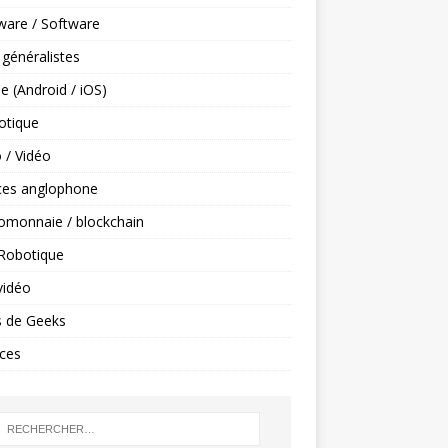
ware / Software
 généralistes
e (Android / iOS)
tique
 / Vidéo
ces anglophone
omonnaie / blockchain
 Robotique
vidéo
s de Geeks
ces