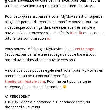
grosse nouveauté du côté de l’interface, pour cela il faudra
attendre la version 3.0 qui exploitera pleinement MCML.
Pour ceux qui serait passé à côté, MyMovies est un superbe
plugin qui permet d’organiser de manière poussé toute sa
vidéothèque tout en gardant une interface très simple a
naviguer. Vous trouverez plus de détails
ici
et
là
ou encore un
tutorial sur son utilisation
ici
.
Vous pouvez télécharger MyMovies depuis
cette page
(n’oubliez pas de faire une sauvegarde votre base à tout
hasard avant d’installer la nouvelle version.)
A noté que vous pouvez également voter pour MyMovies en
participant au petit concour organsié par
thedigitallifestyle.com
. Pour ma part pour certaine
catégorie, j’ai eu du mal à trancher.
PRÉCÉDENT
XBOX 360: vidéo à la demande le 11 décembre et MAJ du
dashboard aujourd’hui