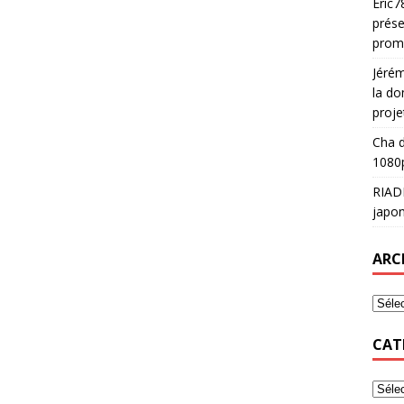
Eric7
prése
prom
Jéré
la do
proje
Cha
d
1080p
RIAD
japon
ARC
CAT