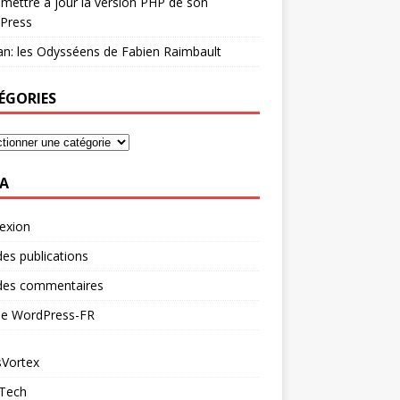
mettre à jour la version PHP de son
Press
n: les Odysséens de Fabien Raimbault
ÉGORIES
A
exion
des publications
 des commentaires
 de WordPress-FR
Vortex
 Tech