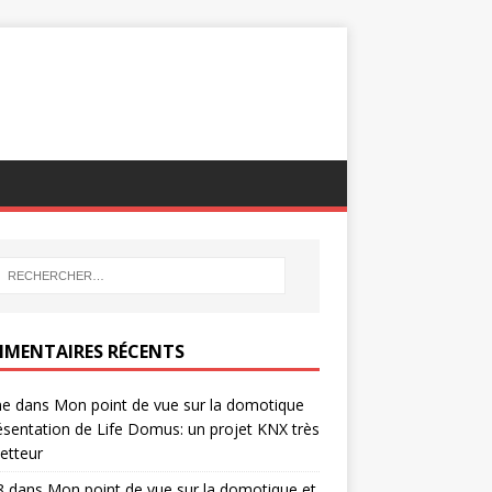
MENTAIRES RÉCENTS
ne
dans
Mon point de vue sur la domotique
ésentation de Life Domus: un projet KNX très
etteur
8
dans
Mon point de vue sur la domotique et