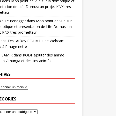
8
dans
Mon point de vue sur la domotique et
ntation de Life Domus: un projet KNX très
etteur
mie Leutenegger
dans
Mon point de vue sur
motique et présentation de Life Domus: un
t KNX très prometteur
ans
Test Aukey PC-LM1: une Webcam
 à l’image nette
I SAMIR
dans
KODI: ajouter des anime
ais / manga et dessins animés
HIVES
ÉGORIES