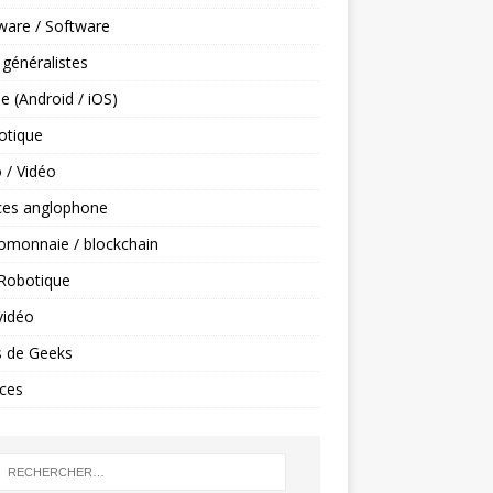
ware / Software
 généralistes
e (Android / iOS)
tique
 / Vidéo
ces anglophone
omonnaie / blockchain
 Robotique
vidéo
s de Geeks
ces