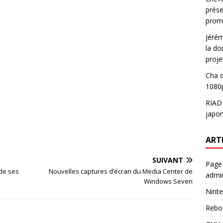
prése
prom
Jéré
la do
proje
Cha
d
1080p
RIAD
japon
ART
SUIVANT
Page
 de ses
Nouvelles captures d’écran du Media Center de
admin
Windows Seven
Ninte
Rebo