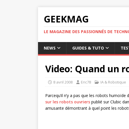
GEEKMAG
LE MAGAZINE DES PASSIONNÉS DE TECHN
NEWS
GUIDES & TUTO
TES
Video: Quand un ro
8 avril 2008
Eric78
IA & Robotique
Parcequ’il n’y a pas que les robots humoïde da
sur les robots ouvriers
publié sur Clubic dan
amusante démontrant à quel point les robots 