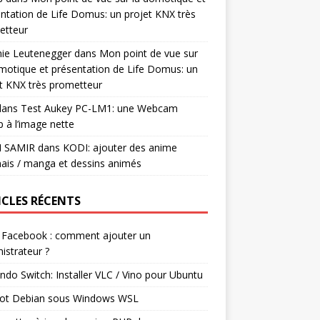
ntation de Life Domus: un projet KNX très
etteur
mie Leutenegger
dans
Mon point de vue sur
motique et présentation de Life Domus: un
t KNX très prometteur
ans
Test Aukey PC-LM1: une Webcam
 à l’image nette
I SAMIR
dans
KODI: ajouter des anime
ais / manga et dessins animés
ICLES RÉCENTS
 Facebook : comment ajouter un
istrateur ?
ndo Switch: Installer VLC / Vino pour Ubuntu
ot Debian sous Windows WSL