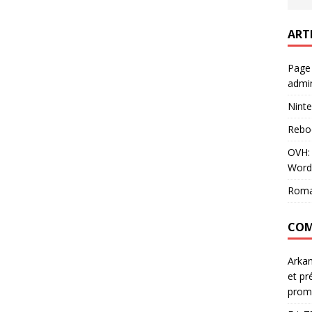
ART
Page
admin
Ninte
Rebo
OVH: 
Word
Roma
COM
Arka
et pr
prom