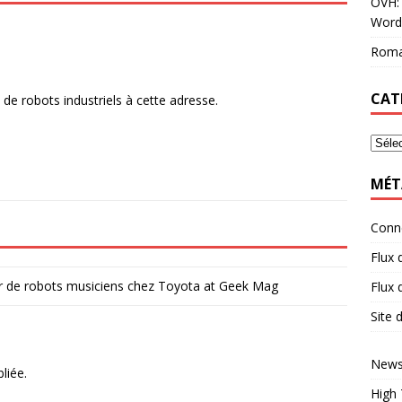
OVH: 
Word
Roma
CAT
 de robots industriels à cette adresse.
MÉT
Conn
Flux 
or de robots musiciens chez Toyota at Geek Mag
Flux
Site
News
liée.
High