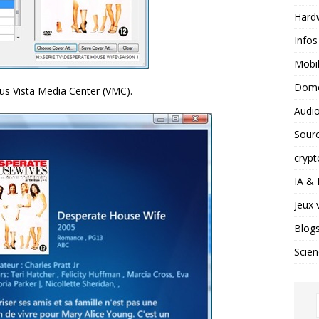
Hard
Infos
Mobil
Domo
ous Vista Media Center (VMC).
Audio
Sour
crypt
IA &
Jeux 
Blog
Scien