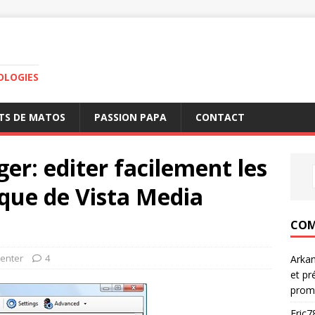
OLOGIES
TS DE MATOS
PASSION PAPA
CONTACT
r: editer facilement les
que de Vista Media
COM
enter
4
Arka
et pr
prom
Eric7