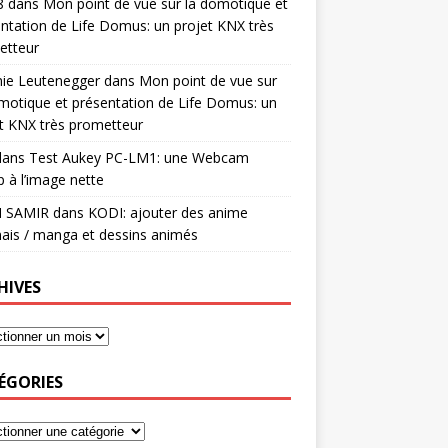
8
dans
Mon point de vue sur la domotique et
ntation de Life Domus: un projet KNX très
etteur
mie Leutenegger
dans
Mon point de vue sur
motique et présentation de Life Domus: un
t KNX très prometteur
ans
Test Aukey PC-LM1: une Webcam
 à l’image nette
I SAMIR
dans
KODI: ajouter des anime
ais / manga et dessins animés
HIVES
ÉGORIES