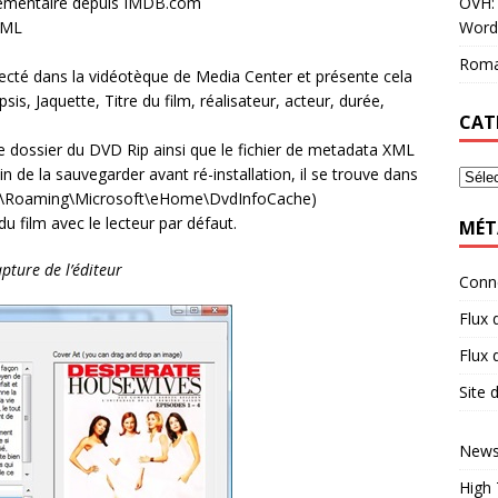
OVH: 
pplémentaire depuis IMDB.com
Word
.XML
Roma
cté dans la vidéotèque de Media Center et présente cela
is, Jaquette, Titre du film, réalisateur, acteur, durée,
CAT
le dossier du DVD Rip ainsi que le fichier de metadata XML
n de la sauvegarder avant ré-installation, il se trouve dans
ata\Roaming\Microsoft\eHome\DvdInfoCache)
du film avec le lecteur par défaut.
MÉT
pture de l’éditeur
Conn
Flux 
Flux
Site
News
High