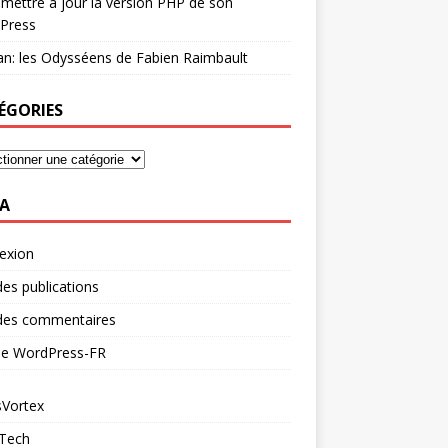
mettre à jour la version PHP de son
Press
n: les Odysséens de Fabien Raimbault
ÉGORIES
A
exion
des publications
 des commentaires
 de WordPress-FR
Vortex
 Tech