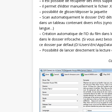
– il est possible de récupérer des infos su
– il permet d’éditer manuellement le fichier 
– possibilité de glisser/déposer la jaquette
– Scan automatiquement le dossier DVD déte
dans un tableau contenant divers infos (synops
langue…)
– Création automatique de l’ID du film dans 
dans le dossier infocache. (Si vous avez besoi
ce dossier par défaut:(D:\Users\Eric\AppD
– Possibilité de lancer directement la lecture 
Ca