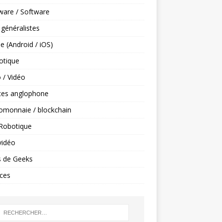
ware / Software
 généralistes
e (Android / iOS)
tique
 / Vidéo
ces anglophone
omonnaie / blockchain
 Robotique
vidéo
s de Geeks
ces