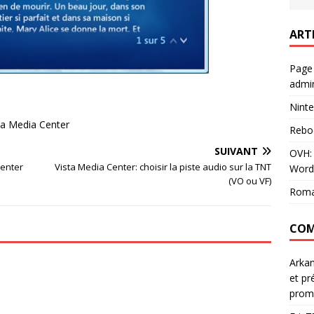
ART
Page
admin
Ninte
ta Media Center
Rebo
SUIVANT
OVH: 
Center
Vista Media Center: choisir la piste audio sur la TNT
Word
(VO ou VF)
Roma
COM
Arka
et pr
prom