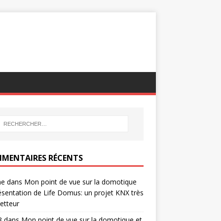
MENTAIRES RÉCENTS
ne
dans
Mon point de vue sur la domotique
ésentation de Life Domus: un projet KNX très
etteur
8
dans
Mon point de vue sur la domotique et