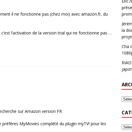
Eric7
prése
sement il ne fonctionne pas (chez moi) avec amazon.fr, du
prom
Jéré
la do
 c’est l’activation de la version trial qui ne fonctionne pas …
proje
Cha
d
1080p
RIAD
japon
ARC
 recherche sur Amazon version FR.
CAT
, je préfères MyMovies complété du plugin myTV! pour les