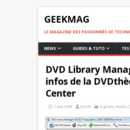
GEEKMAG
LE MAGAZINE DES PASSIONNÉS DE TECHN
NEWS
GUIDES & TUTO
TES
DVD Library Manage
infos de la DVDthè
Center
1 mai 2008
Eric78
logiciels
,
Media C