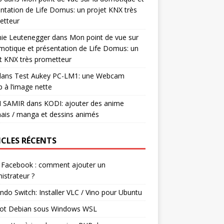
ntation de Life Domus: un projet KNX très
etteur
mie Leutenegger
dans
Mon point de vue sur
motique et présentation de Life Domus: un
t KNX très prometteur
ans
Test Aukey PC-LM1: une Webcam
 à l’image nette
I SAMIR
dans
KODI: ajouter des anime
ais / manga et dessins animés
ICLES RÉCENTS
 Facebook : comment ajouter un
istrateur ?
ndo Switch: Installer VLC / Vino pour Ubuntu
ot Debian sous Windows WSL