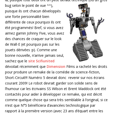
bug selon le point de vue ^^),
puisque ils ont chacun développés
une forte personnalité bien
différente de ceux pourquoi ils ont
été programmés! Bref, si vous avez
aimez gamin Johnny Five, vous avez
des chances de craquer sur le look
de Wall-E (et pourquoi pas sur les
jouets dérivées :p). Comme une
bonne nouvelle, n’arrive jamais seul,
sachez que le
site Scifiunited
dévoilait récemment que
Dimension
Films a racheté les droits
pour produire un remake de la comédie de science-fiction,
Short-Circuit!!! Numéro 5 devrait donc revenir sur nos écrans
courant 2009! Le robot devrait garder son solide sens de
l’humour car les écrivains SS Wilson et Brent Maddock ont été
contactés pour aider à développer ce remake, qui est décrit
comme quelque chose qui sera très semblable à l’original, si ce
n’est que N°5 bénéficiera d’avancées technologique par
rapport à la première version (avec 23 ans d’équart entre les