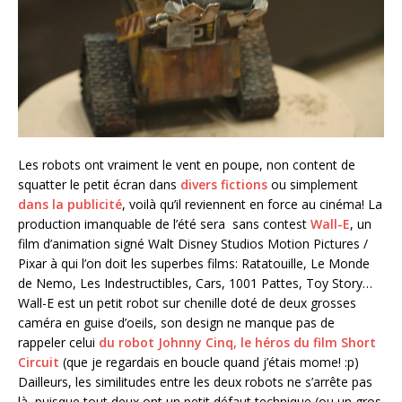
Les robots ont vraiment le vent en poupe, non content de
squatter le petit écran dans
divers fictions
ou simplement
dans la publicité
, voilà qu’il reviennent en force au cinéma! La
production imanquable de l’été sera sans contest
Wall-E
, un
film d’animation signé Walt Disney Studios Motion Pictures /
Pixar à qui l’on doit les superbes films: Ratatouille, Le Monde
de Nemo, Les Indestructibles, Cars, 1001 Pattes, Toy Story…
Wall-E est un petit robot sur chenille doté de deux grosses
caméra en guise d’oeils, son design ne manque pas de
rappeler celui
du robot Johnny Cinq, le héros du film Short
Circuit
(que je regardais en boucle quand j’étais mome! :p)
Dailleurs, les similitudes entre les deux robots ne s’arrête pas
là, puisque tout deux ont un petit défaut technique (ou un gros