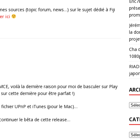
Eric7
prése
mes sources (topic forum, news…) sur le sujet dédié à Fiji
prom
er ici
Jéré
la do
proje
Cha
d
1080p
RIAD
japon
MCE, voilà la dernière raison pour moi de basculer sur Play
ARC
sur cette dernière pour être parfait !)
fichier UPnP et iTunes (pour le Mac)…
CAT
continuer le bêta de cette release…