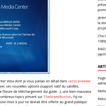
prése
prom
Jéré
la do
proje
Cha
d
1080p
RIAD
japon
ART
Page
nter Vista dont je vous parlais en détail dans
cette preview
admin
c ses nouvelles options (support natif du satellite,
Ninte
de l’heure de téléchargement dui guide…), une bien mauvaise
s nombreux topics présent sur
TheGreenButton
, Fiji ne
Rebo
cune mise à jour ne devrait être offerte au grand publique