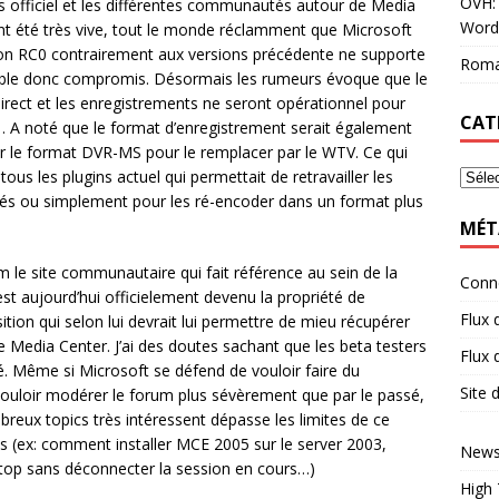
OVH: 
s officiel et les différentes communautés autour de Media
Word
 ont été très vive, tout le monde réclamment que Microsoft
ion RC0 contrairement aux versions précédente ne supporte
Roma
mble donc compromis. Désormais les rumeurs évoque que le
direct et les enregistrements ne seront opérationnel pour
CAT
… A noté que le format d’enregistrement serait également
r le format DVR-MS pour le remplacer par le WTV. Ce qui
us les plugins actuel qui permettait de retravailler les
icités ou simplement pour les ré-encoder dans un format plus
MÉT
le site communautaire qui fait référence au sein de la
Conn
t aujourd’hui officielement devenu la propriété de
Flux 
sition qui selon lui devrait lui permettre de mieu récupérer
le Media Center. J’ai des doutes sachant que les beta testers
Flux
té. Même si Microsoft se défend de vouloir faire du
Site
vouloir modérer le forum plus sévèrement que par le passé,
breux topics très intéressent dépasse les limites de ce
ciels (ex: comment installer MCE 2005 sur le server 2003,
News
ktop sans déconnecter la session en cours…)
High