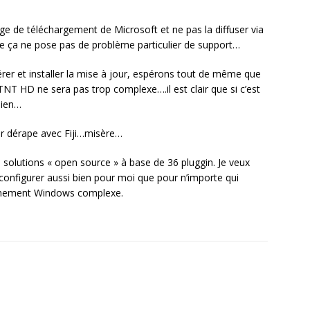
ge de téléchargement de Microsoft et ne pas la diffuser via
e ça ne pose pas de problème particulier de support…
upérer et installer la mise à jour, espérons tout de même que
T HD ne sera pas trop complexe….il est clair que si c’est
bien…
r dérape avec Fiji…misère…
 solutions « open source » à base de 36 pluggin. Je veux
 à configurer aussi bien pour moi que pour n’importe qui
ronnement Windows complexe.