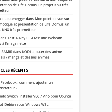
ntation de Life Domus: un projet KNX très
etteur
mie Leutenegger
dans
Mon point de vue sur
motique et présentation de Life Domus: un
t KNX très prometteur
ans
Test Aukey PC-LM1: une Webcam
 à l’image nette
I SAMIR
dans
KODI: ajouter des anime
ais / manga et dessins animés
ICLES RÉCENTS
 Facebook : comment ajouter un
istrateur ?
ndo Switch: Installer VLC / Vino pour Ubuntu
ot Debian sous Windows WSL