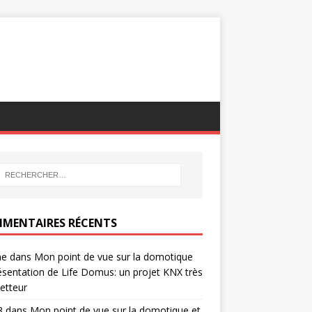
MENTAIRES RÉCENTS
ne
dans
Mon point de vue sur la domotique
ésentation de Life Domus: un projet KNX très
etteur
8
dans
Mon point de vue sur la domotique et