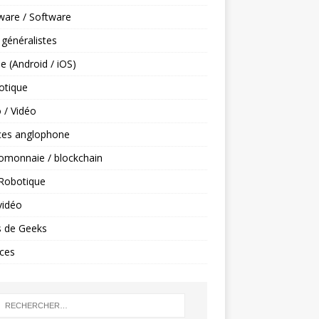
ware / Software
 généralistes
e (Android / iOS)
tique
 / Vidéo
ces anglophone
omonnaie / blockchain
 Robotique
vidéo
s de Geeks
ces