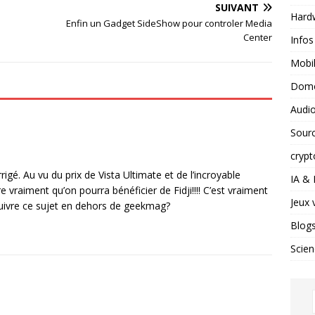
SUIVANT
Hard
Enfin un Gadget SideShow pour controler Media
Center
Infos
Mobil
Domo
Audio
Sour
crypt
orrigé. Au vu du prix de Vista Ultimate et de l’incroyable
IA &
 vraiment qu’on pourra bénéficier de Fidji!!!! C’est vraiment
Jeux 
 suivre ce sujet en dehors de geekmag?
Blog
Scien