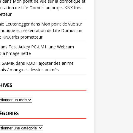
8
dans
Mon point de vue sur la domotique et
ntation de Life Domus: un projet KNX très
etteur
mie Leutenegger
dans
Mon point de vue sur
motique et présentation de Life Domus: un
t KNX très prometteur
ans
Test Aukey PC-LM1: une Webcam
 à l’image nette
I SAMIR
dans
KODI: ajouter des anime
ais / manga et dessins animés
HIVES
ÉGORIES