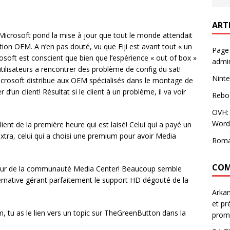
ART
icrosoft pond la mise à jour que tout le monde attendait
ution OEM. A n’en pas douté, vu que Fiji est avant tout « un
Page
rosoft est conscient que bien que l’espérience « out of box »
admin
utilisateurs a rencontrer des problème de config du sat!
Ninte
icrosoft distribue aux OEM spécialisés dans le montage de
’un client! Résultat si le client à un problème, il va voir
Rebo
OVH: 
Word
ient de la première heure qui est laisé! Celui qui a payé un
 extra, celui qui a choisi une premium pour avoir Media
Roma
COM
 coeur de la communauté Media Center! Beaucoup semble
ternative gérant parfaitement le support HD dégouté de la
Arka
et pr
um, tu as le lien vers un topic sur TheGreenButton dans la
prom