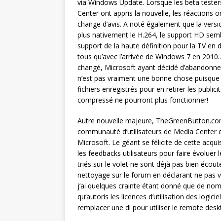
via Windows Update. Lorsque les beta tester
Center ont appris la nouvelle, les réactions
change d’avis. A noté également que la vers
plus nativement le H.264, le support HD se
support de la haute définition pour la TV en 
tous qu’avec l’arrivée de Windows 7 en 2010
changé, Microsoft ayant décidé d’abandonne
n’est pas vraiment une bonne chose puisque to
fichiers enregistrés pour en retirer les publ
compressé ne pourront plus fonctionner!
Autre nouvelle majeure, TheGreenButton.com 
communauté d’utilisateurs de Media Center es
Microsoft. Le géant se félicite de cette acqui
les feedbacks utilisateurs pour faire évoluer 
triés sur le volet ne sont déjà pas bien écou
nettoyage sur le forum en déclarant ne pas 
j’ai quelques crainte étant donné que de nom
qu’autoris les licences d’utilisation des logi
remplacer une dl pour utiliser le remote des