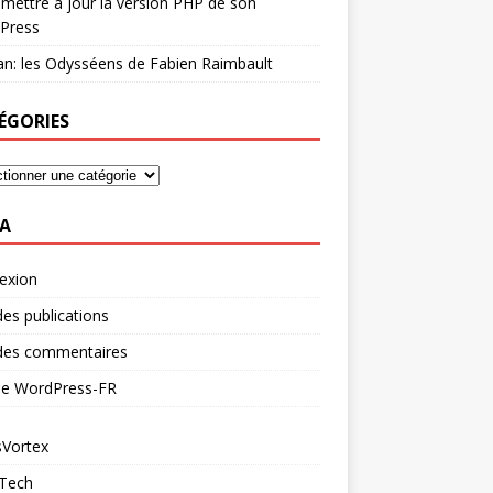
mettre à jour la version PHP de son
Press
n: les Odysséens de Fabien Raimbault
ÉGORIES
A
exion
des publications
 des commentaires
 de WordPress-FR
Vortex
 Tech