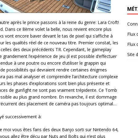
MÉT
re après le prince passons à la reine du genre: Lara Croft!
Conn
. Dans ce 8ème volet la belle, nous revient encore plus
Flux 
s vont encore baver devant le tas de pixel qui s’affiche à
r les qualités réel de ce nouveau titre. Premier constat, les
Flux
e celles des deux précédents TR. Cependant, le gameplay
Site
 grandement l’expérience de jeu (il est possible d’effectuer
pendue à une poutre ou encore d’utiliser le grappin qui
e possibilités qui devraient rendre certaines énigmes
vra pas mal analyser et comprendre l’architecture complexe
eurs les phases d’explorations sont bien plus présente et
ances de gunfight ne sont pas vraiment trépidente. Ce Tomb
cessible au plus grand nombre. En revanche, il est dommage
récurrent des placement de caméra pas toujours optimal…
ayé successivement à:
 moi vous êtes fans des deux Banjo sorti sur Nintendo 64,
 vous allez être déçu par Nuts and Bolts qui n’est plus