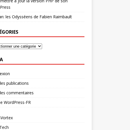
mettre à jour la version PHP de son
Press
n: les Odysséens de Fabien Raimbault
ÉGORIES
A
exion
des publications
 des commentaires
 de WordPress-FR
Vortex
 Tech