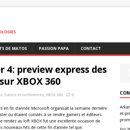
OLOGIES
TS DE MATOS
PASSION PAPA
CONTACT
 4: preview express des
e sur XBOX 360
COM
eo
,
Salons et conferences
,
XBOX 360
0
Arka
n fin d’année Microsoft organisait la semaine dernière
et pr
ter ou étaient conviés à se rendre gamers et éditeurs.
prom
 rendez au loft XBOX fut une excellente occasion de
es nouveaux hits de cette fin d’année tel que:
Eric7