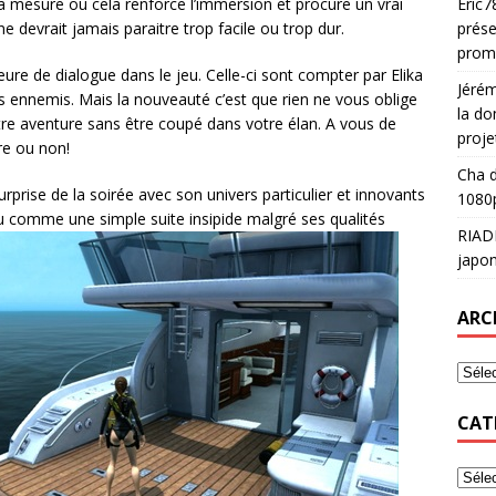
a mesure ou cela renforce l’immersion et procure un vrai
Eric7
ne devrait jamais paraitre trop facile ou trop dur.
prése
prom
ure de dialogue dans le jeu. Celle-ci sont compter par Elika
Jéré
s ennemis. Mais la nouveauté c’est que rien ne vous oblige
la do
otre aventure sans être coupé dans votre élan. A vous de
proje
re ou non!
Cha
d
rprise de la soirée avec son univers particulier et innovants
1080p
u comme une simple suite insipide malgré ses qualités
RIAD
japon
ARC
CAT