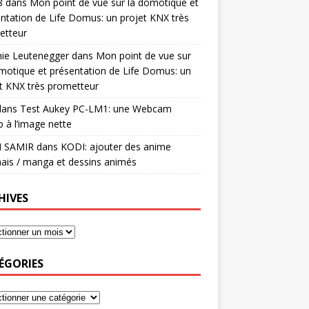
8
dans
Mon point de vue sur la domotique et
ntation de Life Domus: un projet KNX très
etteur
mie Leutenegger
dans
Mon point de vue sur
motique et présentation de Life Domus: un
t KNX très prometteur
ans
Test Aukey PC-LM1: une Webcam
 à l’image nette
I SAMIR
dans
KODI: ajouter des anime
ais / manga et dessins animés
HIVES
ÉGORIES