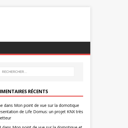
MENTAIRES RÉCENTS
ne
dans
Mon point de vue sur la domotique
ésentation de Life Domus: un projet KNX très
etteur
8
dans
Mon point de vue sur la domotique et