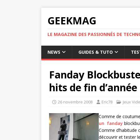
GEEKMAG
LE MAGAZINE DES PASSIONNÉS DE TECHN
NEWS
GUIDES & TUTO
TES
Fanday Blockbuster
hits de fin d’anné
26 novembre 2008
Eric78
Jeux Vid
Comme de coutumes e
un fanday
blockbus
Comme d’habitude ce
découvrir et tester l