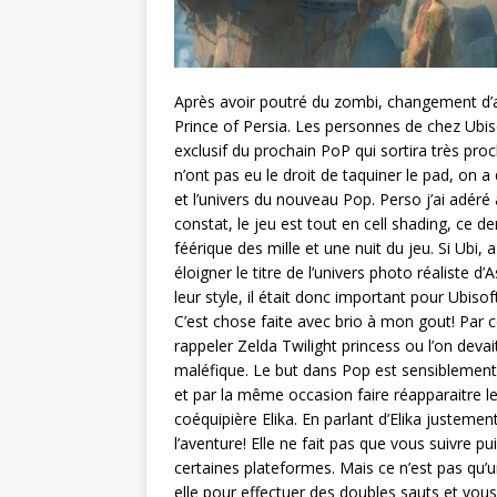
Après avoir poutré du zombi, changement d’a
Prince of Persia. Les personnes de chez Ubi
exclusif du prochain PoP qui sortira très p
n’ont pas eu le droit de taquiner le pad, on
et l’univers du nouveau Pop. Perso j’ai adér
constat, le jeu est tout en cell shading, ce de
féérique des mille et une nuit du jeu. Si Ubi, 
éloigner le titre de l’univers photo réaliste 
leur style, il était donc important pour Ubisof
C’est chose faite avec brio à mon gout! Par c
rappeler Zelda Twilight princess ou l’on devai
maléfique. Le but dans Pop est sensiblement 
et par la même occasion faire réapparaitre le
coéquipière Elika. En parlant d’Elika justem
l’aventure! Elle ne fait pas que vous suivre p
certaines plateformes. Mais ce n’est pas qu
elle pour effectuer des doubles sauts et vous 