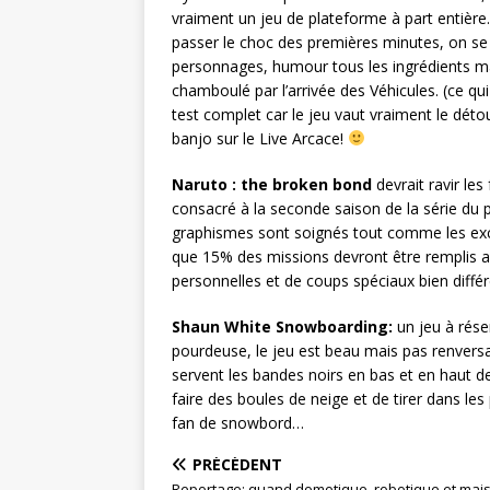
vraiment un jeu de plateforme à part entière
passer le choc des premières minutes, on se
personnages, humour tous les ingrédients m
chamboulé par l’arrivée des Véhicules. (ce qu
test complet car le jeu vaut vraiment le déto
banjo sur le Live Arcace!
Naruto : the broken bond
devrait ravir le
consacré à la seconde saison de la série du pet
graphismes sont soignés tout comme les exc
que 15% des missions devront être remplis a
personnelles et de coups spéciaux bien diff
Shaun White Snowboarding:
un jeu à rése
pourdeuse, le jeu est beau mais pas renvers
servent les bandes noirs en bas et en haut de
faire des boules de neige et de tirer dans les
fan de snowbord…
PRÉCÉDENT
Reportage: quand domotique, robotique et mai