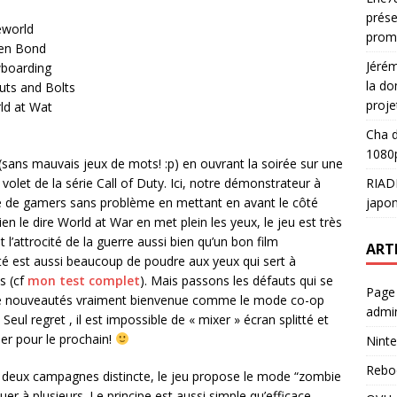
prése
eworld
prom
ken Bond
Jéré
boarding
la do
uts and Bolts
proje
ld at Wat
Cha
d
1080p
 (sans mauvais jeux de mots! :p) en ouvrant la soirée sur une
RIAD
volet de la série Call of Duty. Ici, notre démonstrateur à
japon
blé de gamers sans problème en mettant en avant le côté
en le dire World at War en met plein les yeux, le jeu est très
t l’attrocité de la guerre aussi bien qu’un bon film
ART
é est aussi beaucoup de poudre aux yeux qui sert à
s (cf
mon test complet
). Mais passons les défauts qui se
Page
n de nouveautés vraiment bienvenue comme le mode co-op
admin
 Seul regret , il est impossible de « mixer » écran splitté et
r pour le prochain!
Ninte
Rebo
e deux campagnes distincte, le jeu propose le mode “zombie
ouer à plusieurs. Le principe est aussi simple qu’efficace,