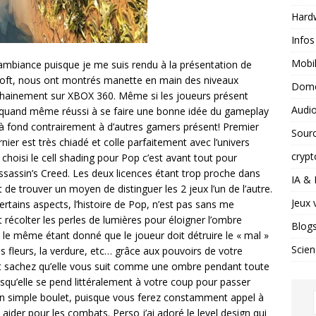
Hard
Infos
Mobil
mbiance puisque je me suis rendu à la présentation de
soft, nous ont montrés manette en main des niveaux
Domo
rochainement sur XBOX 360. Même si les joueurs présent
Audio
 a quand même réussi à se faire une bonne idée du gameplay
é à fond contrairement à d’autres gamers présent! Premier
Sour
rnier est très chiadé et colle parfaitement avec l’univers
crypt
a choisi le cell shading pour Pop c’est avant tout pour
d’Assassin’s Creed. Les deux licences étant trop proche dans
IA &
t de trouver un moyen de distinguer les 2 jeux l’un de l’autre.
Jeux 
ertains aspects, l’histoire de Pop, n’est pas sans me
t récolter les perles de lumières pour éloigner l’ombre
Blog
le même étant donné que le joueur doit détruire le « mal »
Scien
s fleurs, la verdure, etc… grâce aux pouvoirs de votre
ent sachez qu’elle vous suit comme une ombre pendant toute
uisqu’elle se pend littéralement à votre coup pour passer
’un simple boulet, puisque vous ferez constamment appel à
aider pour les combats. Perso j’ai adoré le level design qui