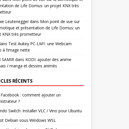
ntation de Life Domus: un projet KNX très
etteur
mie Leutenegger
dans
Mon point de vue sur
motique et présentation de Life Domus: un
t KNX très prometteur
ans
Test Aukey PC-LM1: une Webcam
 à l’image nette
I SAMIR
dans
KODI: ajouter des anime
ais / manga et dessins animés
ICLES RÉCENTS
 Facebook : comment ajouter un
istrateur ?
ndo Switch: Installer VLC / Vino pour Ubuntu
ot Debian sous Windows WSL