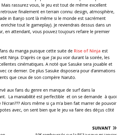
. Mais rassurez vous, le jeu est tout de même excellent
 retrouve finalement en terrain connu: design, atmosphère,
ade in Banjo sont là même si le monde est sacrément
i enrichie tout le gameplay). Je reviendrais dessus dans un
ur, en attendant, vous pouvez toujours refaire le premier
s fans du manga puisque cette suite de
Rise of Ninja
est
it Ninja. D’après ce que j’ai pu voir durant la soirée, les
ellentes cinématiques. A noté que Sasuke sera jouable et
vec ce dernier. De plus Sasuke disposera pour d’animations
érents que ceux de son compère Naruto.
rvé aux fans du genre en manque de surf dans la
ant. La maniabilité est perfectible et on se demande à quoi
 l’écran??? Alors même si ça m’a bien fait marrer de pouvoir
 potes avec, on sent bien que le jeu va faire des déçus côté
SUIVANT
son
50€ remboursés sur la PS3 jusque mi janvier