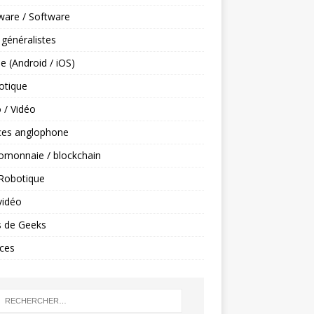
ware / Software
 généralistes
e (Android / iOS)
tique
 / Vidéo
ces anglophone
omonnaie / blockchain
 Robotique
vidéo
s de Geeks
ces