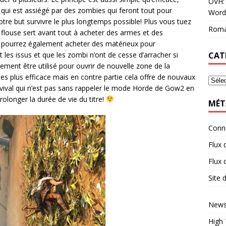
OVH: 
ui est assiégé par des zombies qui feront tout pour
Word
otre but survivre le plus longtemps possible! Plus vous tuez
Roma
 flouse sert avant tout à acheter des armes et des
s pourrez également acheter des matérieux pour
CAT
 les issus et que les zombi n’ont de cesse d’arracher si
lement être utilisé pour ouvrir de nouvelle zone de la
s plus efficace mais en contre partie cela offre de nouvaux
vival qui n’est pas sans rappeler le mode Horde de Gow2 en
olonger la durée de vie du titre!
MÉT
Conn
Flux 
Flux
Site
News
High