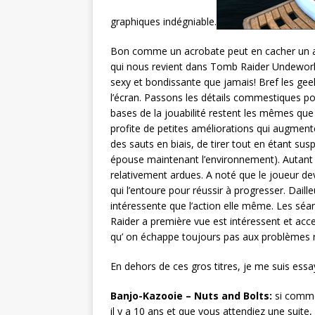
graphiques indégniable.
Bon comme un acrobate peut en cacher un aut
qui nous revient dans Tomb Raider Undeworld
sexy et bondissante que jamais! Bref les geek
l’écran. Passons les détails commestiques pou
bases de la jouabilité restent les mêmes qu
profite de petites améliorations qui augmente
des sauts en biais, de tirer tout en étant sus
épouse maintenant l’environnement). Autant d
relativement ardues. A noté que le joueur de
qui l’entoure pour réussir à progresser. Daill
intéressente que l’action elle même. Les sé
Raider a première vue est intéressent et ac
qu’ on échappe toujours pas aux problèmes 
En dehors de ces gros titres, je me suis ess
Banjo-Kazooie – Nuts and Bolts:
si comme
il y a 10 ans et que vous attendiez une suite,