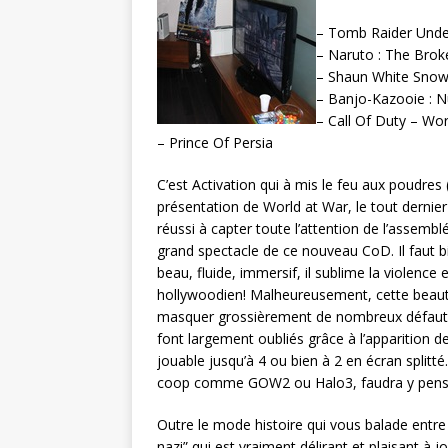
– Tomb Raider Und
– Naruto : The Bro
– Shaun White Snow
– Banjo-Kazooie : N
– Call Of Duty – Wor
– Prince Of Persia
C’est Activation qui à mis le feu aux poudres
présentation de World at War, le tout dernier 
réussi à capter toute l’attention de l’assem
grand spectacle de ce nouveau CoD. Il faut bi
beau, fluide, immersif, il sublime la violence e
hollywoodien! Malheureusement, cette beaut
masquer grossièrement de nombreux défaut
font largement oubliés grâce à l’apparitio
jouable jusqu’à 4 ou bien à 2 en écran splitté.
coop comme GOW2 ou Halo3, faudra y pense
Outre le mode histoire qui vous balade entr
nazi” qui est vraiment délirant et plaisant à j