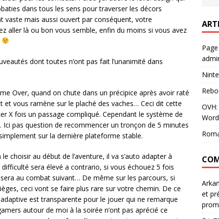
robaties dans tous les sens pour traverser les décors
 vaste mais aussi ouvert par conséquent, votre
ART
z aller là ou bon vous semble, enfin du moins si vous avez
.
Page
admin
uveautés dont toutes n’ont pas fait l’unanimité dans
Ninte
Rebo
me Over, quand on chute dans un précipice après avoir raté
t et vous ramène sur le plaché des vaches… Ceci dit cette
OVH: 
r X fois un passage compliqué. Cependant le système de
Word
vie. Ici pas question de recommencer un tronçon de 5 minutes
Roma
implement sur la dernière plateforme stable.
à le choisir au début de l’aventure, il va s’auto adapter à
COM
 difficulté sera élevé a contrario, si vous échouez 5 fois
ssera au combat suivant… De même sur les parcours, si
Arka
ges, ceci vont se faire plus rare sur votre chemin. De ce
et pr
to adaptive est transparente pour le jouer qui ne remarque
prom
amers autour de moi à la soirée n’ont pas aprécié ce