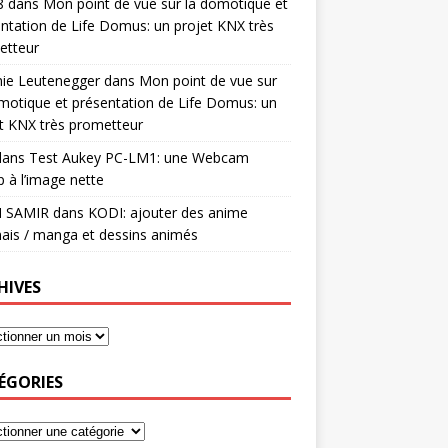
8
dans
Mon point de vue sur la domotique et
ntation de Life Domus: un projet KNX très
etteur
mie Leutenegger
dans
Mon point de vue sur
motique et présentation de Life Domus: un
t KNX très prometteur
ans
Test Aukey PC-LM1: une Webcam
 à l’image nette
I SAMIR
dans
KODI: ajouter des anime
ais / manga et dessins animés
HIVES
ÉGORIES