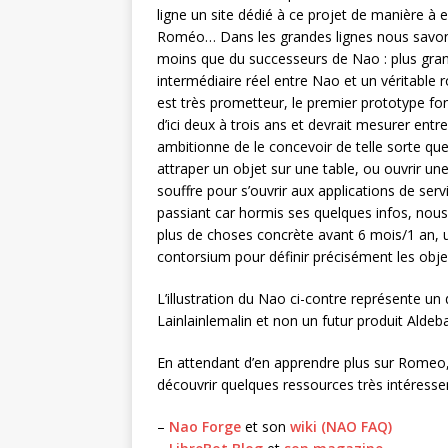
ligne un site dédié à ce projet de manière à e
Roméo… Dans les grandes lignes nous savons dé
moins que du successeurs de Nao : plus gran
intermédiaire réel entre Nao et un véritable r
est très prometteur, le premier prototype fonc
d’ici deux à trois ans et devrait mesurer en
ambitionne de le concevoir de telle sorte que
attraper un objet sur une table, ou ouvrir un
souffre pour s’ouvrir aux applications de servi
passiant car hormis ses quelques infos, nou
plus de choses concrète avant 6 mois/1 an, 
contorsium pour définir précisément les obj
L’illustration du Nao ci-contre représente un
Lainlainlemalin et non un futur produit Aldeb
En attendant d’en apprendre plus sur Romeo
découvrir quelques ressources très intéress
–
Nao Forge
et son
wiki (NAO FAQ)