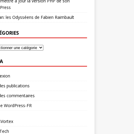
mettre à jour la version PHP de son
Press
n: les Odysséens de Fabien Raimbault
ÉGORIES
A
exion
des publications
 des commentaires
 de WordPress-FR
Vortex
 Tech