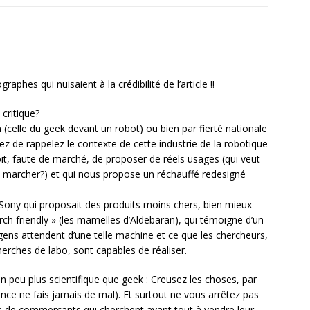
raphes qui nuisaient à la crédibilité de l’article !!
 critique?
(celle du geek devant un robot) ou bien par fierté nationale
tez de rappelez le contexte de cette industrie de la robotique
oit, faute de marché, de proposer de réels usages (qui veut
e marcher?) et qui nous propose un réchauffé redesigné
 Sony qui proposait des produits moins chers, bien mieux
ch friendly » (les mamelles d’Aldebaran), qui témoigne d’un
gens attendent d’une telle machine et ce que les chercheurs,
herches de labo, sont capables de réaliser.
n peu plus scientifique que geek : Creusez les choses, par
vance ne fais jamais de mal). Et surtout ne vous arrêtez pas
os de commercants qui cherchent avant tout à vendre leur