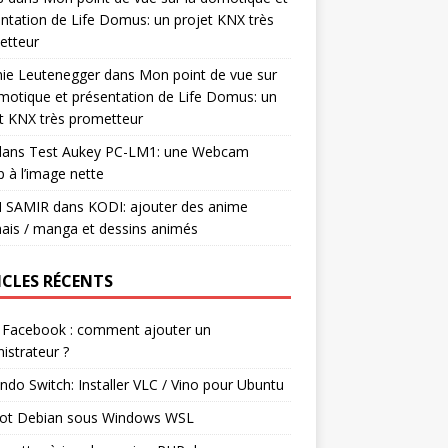
ntation de Life Domus: un projet KNX très
etteur
mie Leutenegger
dans
Mon point de vue sur
motique et présentation de Life Domus: un
t KNX très prometteur
ans
Test Aukey PC-LM1: une Webcam
 à l’image nette
I SAMIR
dans
KODI: ajouter des anime
ais / manga et dessins animés
ICLES RÉCENTS
 Facebook : comment ajouter un
istrateur ?
ndo Switch: Installer VLC / Vino pour Ubuntu
ot Debian sous Windows WSL