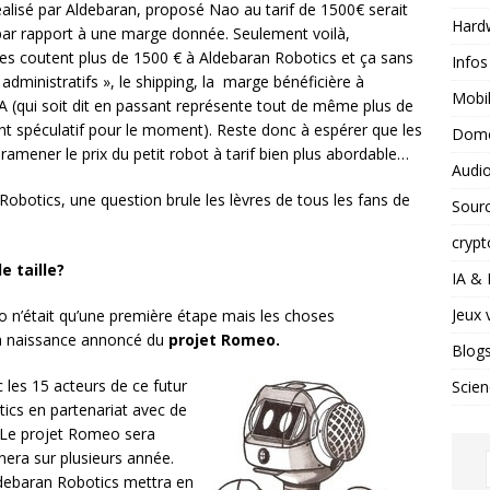
éalisé par Aldebaran, proposé Nao au tarif de 1500€ serait
Hard
 par rapport à une marge donnée. Seulement voilà,
nces coutent plus de 1500 € à Aldebaran Robotics et ça sans
Infos
administratifs », le shipping, la marge bénéficière à
Mobil
A (qui soit dit en passant représente tout de même plus de
ent spéculatif pour le moment). Reste donc à espérer que les
Domo
amener le prix du petit robot à tarif bien plus abordable…
Audio
obotics, une question brule les lèvres de tous les fans de
Sour
crypt
e taille?
IA &
Jeux 
 n’était qu’une première étape mais les choses
a naissance annoncé du
projet Romeo.
Blog
les 15 acteurs de ce futur
Scien
tics en partenariat avec de
 Le projet Romeo sera
nnera sur plusieurs année.
ldebaran Robotics mettra en