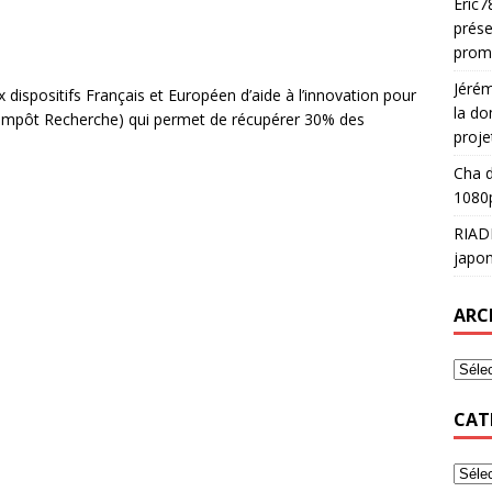
Eric7
prése
prom
Jéré
dispositifs Français et Européen d’aide à l’innovation pour
la do
 d’impôt Recherche) qui permet de récupérer 30% des
proje
Cha
d
1080p
RIAD
japon
ARC
CAT