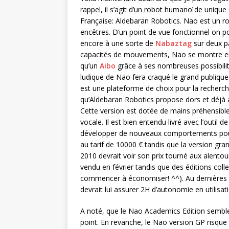
rappel, il s’agit d’un robot humanoïde unique
Française: Aldebaran Robotics. Nao est un ro
encêtres. D’un point de vue fonctionnel on po
encore à une sorte de
Nabaztag
sur deux p
capacités de mouvements, Nao se montre en
qu’un
Aibo
grâce à ses nombreuses possibilité
ludique de Nao fera craqué le grand publiqu
est une plateforme de choix pour la recherch
qu’Aldebaran Robotics propose dors et déjà a
Cette version est dotée de mains préhensible
vocale. Il est bien entendu livré avec l’outi
développer de nouveaux comportements pour l
au tarif de 10000 € tandis que la version gra
2010 devrait voir son prix tourné aux alento
vendu en février tandis que des éditions colle
commencer à économiser! ^^). Au dernières no
devrait lui assurer 2H d’autonomie en utilisa
A noté, que le Nao Academics Edition semble 
point. En revanche, le Nao version GP risque 