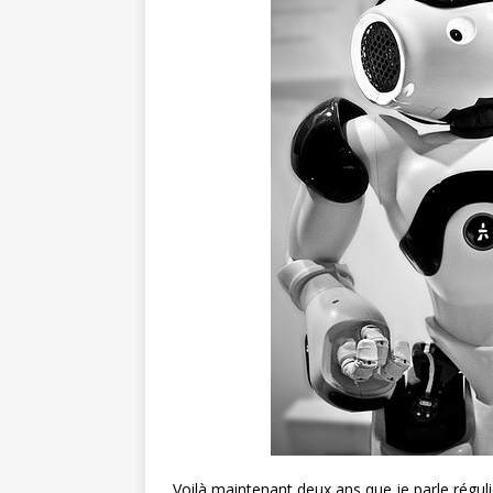
Voilà maintenant deux ans que je parle régu