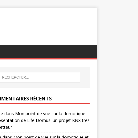
MENTAIRES RÉCENTS
ne
dans
Mon point de vue sur la domotique
ésentation de Life Domus: un projet KNX très
etteur
8
dans
Mon point de vue sur la domotique et