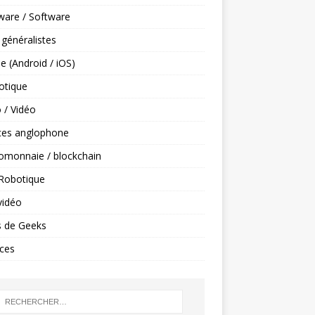
ware / Software
 généralistes
e (Android / iOS)
tique
 / Vidéo
ces anglophone
omonnaie / blockchain
 Robotique
vidéo
s de Geeks
ces