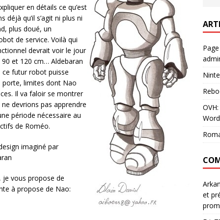
xpliquer en détails ce qu’est
jà qu’il s’agit ni plus ni
ART
d, plus doué, un
obot de service. Voilà qui
Page
tionnel devrait voir le jour
admin
tre 90 et 120 cm… Aldebaran
 ce futur robot puisse
Ninte
e porte, limites dont Nao
Rebo
ces. Il va faloir se montrer
s ne devrions pas apprendre
OVH: 
une période nécessaire au
Word
ectifs de Roméo.
Roma
 design imaginé par
aran
COM
, je vous propose de
Arka
ente à propose de Nao:
et pr
prom