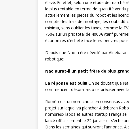
élevé. En effet, selon une étude de marché r
le plus rentable en terme de quantité vendu
actuellement les pièces du robot et les lice
compter les frais de montage, les couts dit « 
minima, sans oublier les taxes, comme la TV
750€ sur un prix total de 4000€ (tarif purem
économies d’échelle face leurs oeuvres pour r
Depuis que Nao a été dévoilé par Aldebaran R
robotique:
Nao aurat-il un petit frère de plus grand
La réponse est oui!!!
On se doutait que Nao
commencent désormais à ce préciser avec l
Roméo est un nom choisi en consensus avec 
projet sur lequel va plancher Aldebaran Robo
nombreux labos et autres startup Française.
lancé officiellement le 22 janvier et s’échelo
Dans les semaines qui suivront l’annonce, A