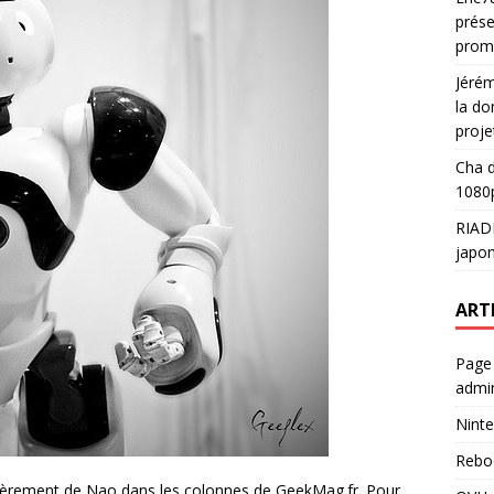
prése
prom
Jéré
la do
proje
Cha
d
1080p
RIAD
japon
ART
Page
admin
Ninte
Rebo
lièrement de Nao dans les colonnes de GeekMag.fr. Pour