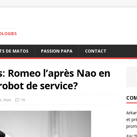
OLOGIES
TS DE MATOS
PASSION PAPA
CONTACT
s: Romeo l’après Nao en
robot de service?
COM
e
,
Nao
16
Arka
et pr
prom
Eric7