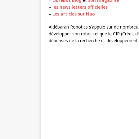
–
LibreBot Blog
et
son magazine
–
les news letters officielles
–
Les articles sur Nao
Aldébaran Robotics s’appuie sur de nombreux 
développer son robot tel que le CIR (Crédit
dépenses de la recherche et développement.