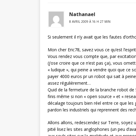
Nathanael
8 AVRIL 2009 À 16 H 27 MIN
Si seulement il n’y avait que les fautes d’orthog
Mon cher Eric78, savez vous ce qu’est l’esprit
Vous rendez vous compte que, par excitation 
(j’ose croire que ce n’est pas ça), vous omet
« ludique », qui peine a vendre quoi que ce s
payer 4000 euros pr un robot qui sait à pein
assez régulièrement…
Quid de la fermeture de la branche robot de
finis même si non « open source » et « resear
décalage toujours bien réel entre ce que les 
pardon les industriels qui reprennent des rec
Allons allons, redescendez sur Terre, soyez u
pitié lisez les sites anglophones (un peu d’a
aux seuls sites sur la geekitude et aux prop