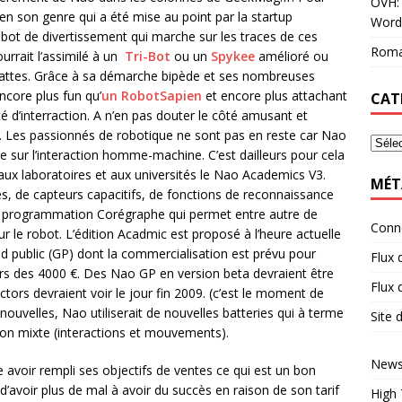
OVH: 
 en son genre qui a été mise au point par la startup
Word
bot de divertissement qui marche sur les traces de ces
Roma
urrait l’assimilé à un
Tri-Bot
ou un
Spykee
amélioré ou
attes. Grâce à sa démarche bipède et ses nombreuses
core plus fun qu’
un RobotSapien
et encore plus attachant
CAT
 d’interraction. A n’en pas douter le côté amusant et
e. Les passionnés de robotique ne sont pas en reste car Nao
e sur l’interaction homme-machine. C’est dailleurs pour cela
ux laboratoires et aux universités le Nao Academics V3.
MÉT
s, de capteurs capacitifs, de fonctions de reconnaissance
l de programmation Corégraphe qui permet entre autre de
Conn
e robot. L’édition Acadmic est proposé à l’heure actuelle
nd public (GP) dont la commercialisation est prévu pour
Flux 
urs des 4000 €. Des Nao GP en version beta devraient être
Flux
ctors devraient voir le jour fin 2009. (c’est le moment de
uvelles, Nao utiliserait de nouvelles batteries qui à terme
Site
tion mixte (interactions et mouvements).
News
avoir rempli ses objectifs de ventes ce qui est un bon
d’avoir plus de mal à avoir du succès en raison de son tarif
High