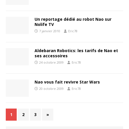
Un reportage dédié au robot Nao sur
Nolife TV
7 janvier 2010
Eric78
Aldebaran Robotics: les tarifs de Nao et
ses accessoires
24 octobre 2009
Eric78
Nao vous fait revivre Star Wars
20 octobre 2009
Eric78
1
2
3
»