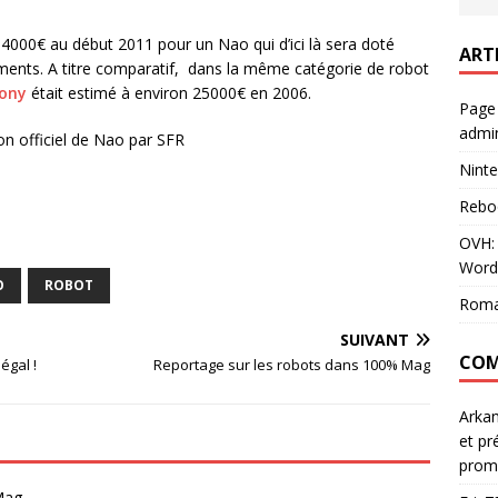
 4000€ au début 2011 pour un Nao qui d’ici là sera doté
ART
ments. A titre comparatif, dans la même catégorie de robot
Sony
était estimé à environ 25000€ en 2006.
Page
admin
on officiel de Nao par SFR
Ninte
Rebo
OVH: 
Word
O
ROBOT
Roma
SUIVANT
COM
égal !
Reportage sur les robots dans 100% Mag
Arka
et pr
prom
Mag