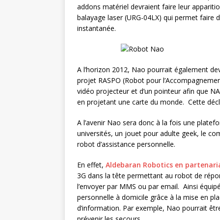
addons matériel devraient faire leur appariti
balayage laser (URG-04LX) qui permet faire d
instantanée.
A l’horizon 2012, Nao pourrait également dev
projet RASPO (Robot pour l’Accompagnement S
vidéo projecteur et d’un pointeur afin que 
en projetant une carte du monde. Cette décl
A l’avenir Nao sera donc à la fois une plate
universités, un jouet pour adulte geek, le c
robot d’assistance personnelle.
En effet,
Aldebaran Robotics en partenari
3G dans la tête permettant au robot de répo
l’envoyer par MMS ou par email. Ainsi équipé
personnelle à domicile grâce à la mise en pla
d’information. Par exemple, Nao pourrait êt
prévenir les secours.