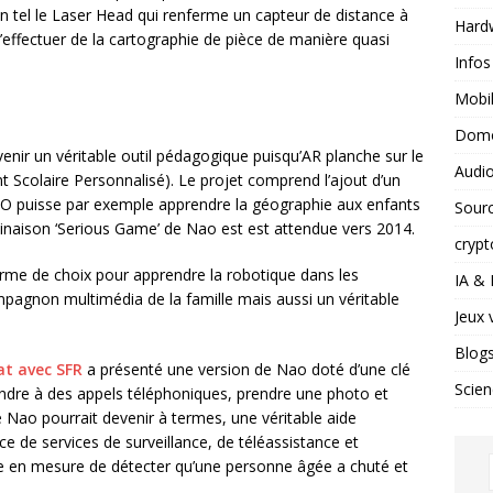
on tel le Laser Head qui renferme un capteur de distance à
Hard
’effectuer de la cartographie de pièce de manière quasi
Infos
Mobil
Domo
enir un véritable outil pédagogique puisqu’AR planche sur le
Audio
colaire Personnalisé). Le projet comprend l’ajout d’un
NAO puisse par exemple apprendre la géographie aux enfants
Sour
inaison ‘Serious Game’ de Nao est est attendue vers 2014.
crypt
forme de choix pour apprendre la robotique dans les
IA &
ompagnon multimédia de la famille mais aussi un véritable
Jeux 
Blog
at avec SFR
a présenté une version de Nao doté d’une clé
Scien
ndre à des appels téléphoniques, prendre une photo et
 Nao pourrait devenir à termes, une véritable aide
ce de services de surveillance, de téléassistance et
re en mesure de détecter qu’une personne âgée a chuté et