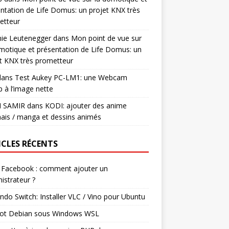
ntation de Life Domus: un projet KNX très
etteur
mie Leutenegger
dans
Mon point de vue sur
motique et présentation de Life Domus: un
t KNX très prometteur
ans
Test Aukey PC-LM1: une Webcam
 à l’image nette
I SAMIR
dans
KODI: ajouter des anime
ais / manga et dessins animés
ICLES RÉCENTS
 Facebook : comment ajouter un
istrateur ?
ndo Switch: Installer VLC / Vino pour Ubuntu
ot Debian sous Windows WSL