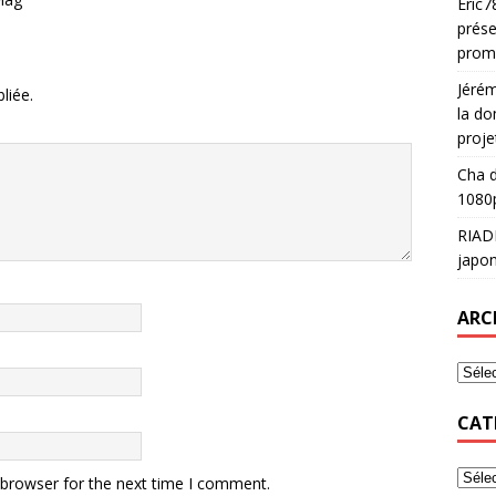
Eric7
prése
prom
Jéré
liée.
la do
proje
Cha
d
1080p
RIAD
japon
ARC
CAT
 browser for the next time I comment.