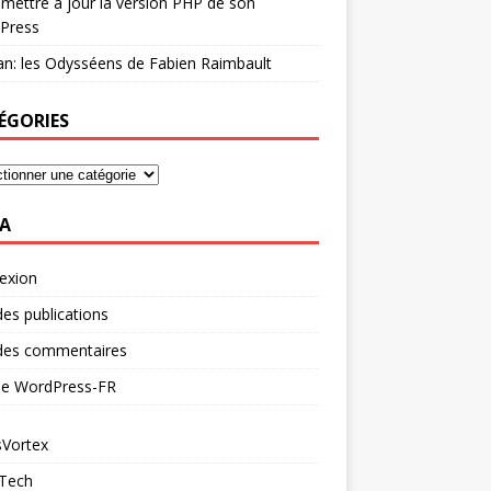
mettre à jour la version PHP de son
Press
n: les Odysséens de Fabien Raimbault
ÉGORIES
A
exion
des publications
 des commentaires
 de WordPress-FR
Vortex
 Tech