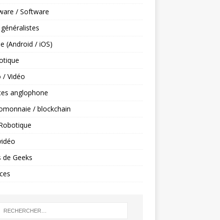
ware / Software
 généralistes
e (Android / iOS)
tique
 / Vidéo
ces anglophone
omonnaie / blockchain
 Robotique
vidéo
s de Geeks
ces