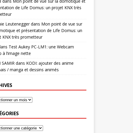
8
dans
Mon point de vue sur la domotique et
ntation de Life Domus: un projet KNX très
etteur
mie Leutenegger
dans
Mon point de vue sur
motique et présentation de Life Domus: un
t KNX très prometteur
ans
Test Aukey PC-LM1: une Webcam
 à l’image nette
I SAMIR
dans
KODI: ajouter des anime
ais / manga et dessins animés
HIVES
ÉGORIES