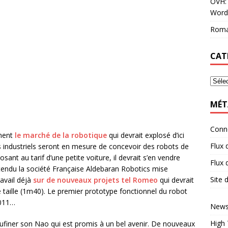
OVH: 
Word
Roma
CAT
MÉT
Conn
ement
le marché de la robotique
qui devrait explosé d’ici
Flux 
es industriels seront en mesure de concevoir des robots de
ant au tarif d’une petite voiture, il devrait s’en vendre
Flux
tendu la société Française Aldebaran Robotics mise
Site
avail déjà
sur de nouveaux projets tel Romeo
qui devrait
aille (1m40). Le premier prototype fonctionnel du robot
2011…
News
High
eaufiner son Nao qui est promis à un bel avenir. De nouveaux