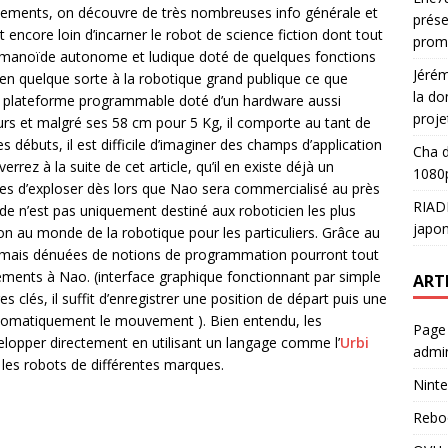
ments, on découvre de très nombreuses info générale et
prése
 encore loin d’incarner le robot de science fiction dont tout
prom
humanoïde autonome et ludique doté de quelques fonctions
Jéré
 en quelque sorte à la robotique grand publique ce que
la do
ne plateforme programmable doté d’un hardware aussi
proje
urs et malgré ses 58 cm pour 5 Kg, il comporte au tant de
 débuts, il est difficile d’imaginer des champs d’application
Cha
d
rez à la suite de cet article, qu’il en existe déjà un
1080p
es d’exploser dès lors que Nao sera commercialisé au près
RIAD
ïde n’est pas uniquement destiné aux roboticien les plus
japon
on au monde de la robotique pour les particuliers. Grâce au
ve mais dénuées de notions de programmation pourront tout
nts à Nao. (interface graphique fonctionnant par simple
ART
s clés, il suffit d’enregistrer une position de départ puis une
 automatiquement le mouvement ). Bien entendu, les
Page
elopper directement en utilisant un langage comme l’
Urbi
admin
e les robots de différentes marques.
Ninte
Rebo