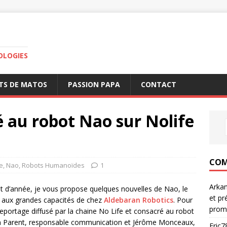
OLOGIES
TS DE MATOS
PASSION PAPA
CONTACT
 au robot Nao sur Nolife
COM
e
,
Nao
,
Robots Humanoïdes
1
Arka
t d’année, je vous propose quelques nouvelles de Nao, le
et pr
t aux grandes capacités de chez
Aldebaran Robotics
. Pour
prom
reportage diffusé par la chaine No Life et consacré au robot
ien Parent, responsable communication et Jérôme Monceaux,
Eric7