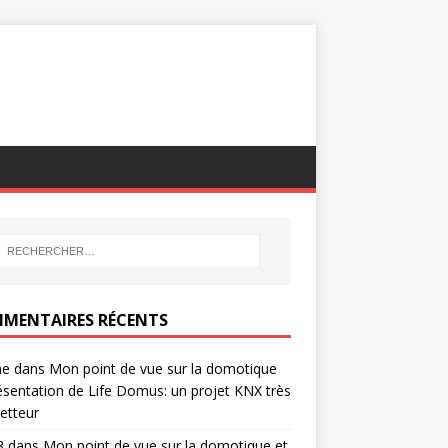
MENTAIRES RÉCENTS
ne
dans
Mon point de vue sur la domotique
ésentation de Life Domus: un projet KNX très
etteur
8
dans
Mon point de vue sur la domotique et