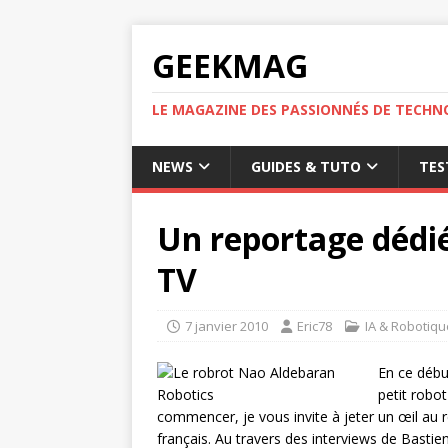
GEEKMAG
LE MAGAZINE DES PASSIONNÉS DE TECHN
NEWS
GUIDES & TUTO
TES
Un reportage dédié
TV
7 janvier 2010
Eric78
IA & Robotiqu
En ce débu
petit robo
commencer, je vous invite à jeter un œil au 
français. Au travers des interviews de Bast