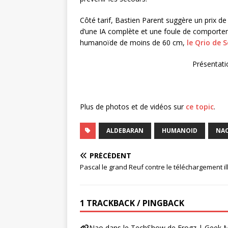
Côté tarif, Bastien Parent suggère un prix de
d’une IA complète et une foule de comporte
humanoïde de moins de 60 cm,
le Qrio de 
Présentati
Plus de photos et de vidéos sur
ce topic
.
ALDEBARAN
HUMANOID
NA
PRÉCÉDENT
Pascal le grand Reuf contre le téléchargement ill
1 TRACKBACK / PINGBACK
Nao dans le TechShow de Frogz | Geek 