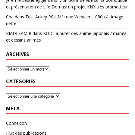
Jérémie Leutenegger
dans
Mon point de vue sur la domotique
et présentation de Life Domus: un projet KNX très prometteur
Cha
dans
Test Aukey PC-LM1: une Webcam 1080p à l’image
nette
RIADI SAMIR
dans
KODI: ajouter des anime japonais / manga
et dessins animés
ARCHIVES
CATÉGORIES
MÉTA
Connexion
Flux des publications